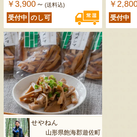
￥3,900
￥2,80
～
(送料込)
受付中
のし可
受付中
せやねん
山形県飽海郡遊佐町