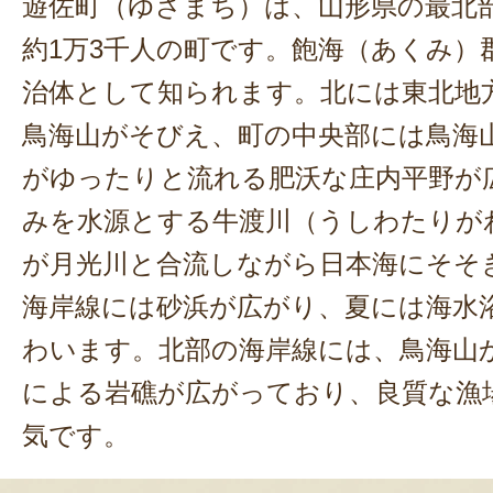
遊佐町（ゆざまち）は、山形県の最北
約1万3千人の町です。飽海（あくみ）
治体として知られます。北には東北地
鳥海山がそびえ、町の中央部には鳥海
がゆったりと流れる肥沃な庄内平野が
みを水源とする牛渡川（うしわたりが
が月光川と合流しながら日本海にそそ
海岸線には砂浜が広がり、夏には海水
わいます。北部の海岸線には、鳥海山
による岩礁が広がっており、良質な漁
気です。