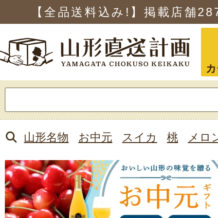
【全品送料込み!】掲載店舗
28
カ
検
索:
山形名物
お中元
スイカ
桃
メロ