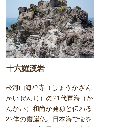
十六羅漢岩
松河山海禅寺（しょうかざん
かいぜんじ）の21代寛海（か
んかい）和尚が発願と伝わる
22体の磨崖仏。日本海で命を