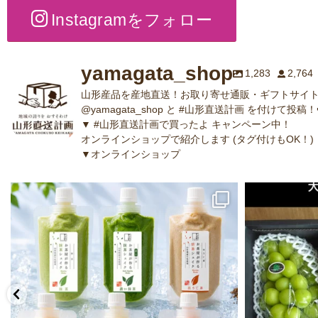
Instagramをフォロー
yamagata_shop
1,283
2,764
山形産品を産地直送！お取り寄せ通販・ギフトサイト
@yamagata_shop と #山形直送計画 を付けて投稿！
▼ #山形直送計画で買ったよ キャンペーン中！
オンラインショップで紹介します (タグ付けもOK！)
▼オンラインショップ