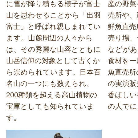
に雪が降り積もる様子が富士
産の野菜
山を思わせることから「出羽
売所や、
富士」と呼ばれ親しまれてい
鮮魚直売
ます。山麓周辺の人々から
売り場、
は、その秀麗な山容とともに
などがあ
山岳信仰の対象として古くか
食材を一
ら崇められています。日本百
魚直売所
名山の一つにも数えられ、
の実演販
200種類を超える高山植物の
香ばしい
宝庫としても知られていま
の人でに
す。