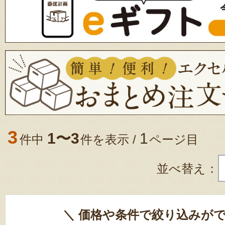
3
1〜3
1
件中
件を表示 /
ページ目
並べ替え：
＼ 価格や条件で絞り込みがで