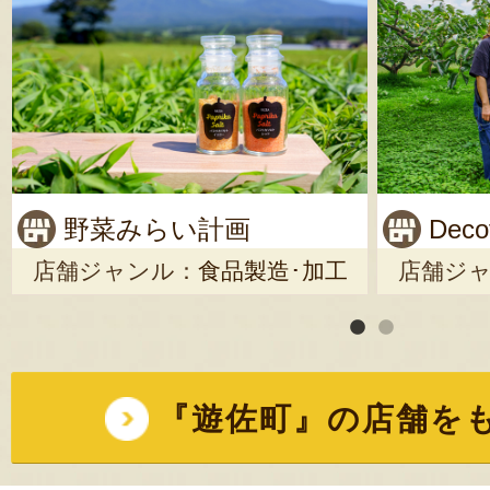
野菜みらい計画
Deco
店舗ジャンル：
食品製造･加工
店舗ジ
山形県飽海郡遊佐町
『遊佐町』の店舗を