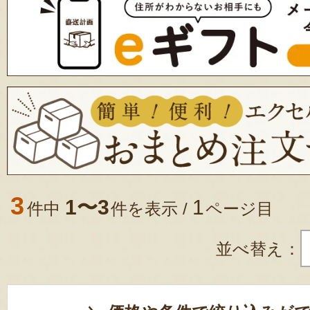
3
1〜3
1
件中
件を表示 /
ページ目
並べ替え：