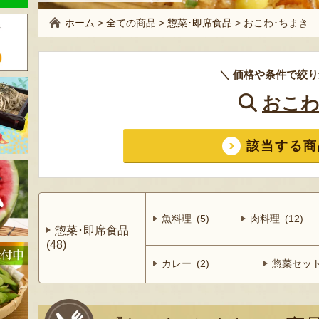
ホーム
>
全ての商品
>
惣菜･即席食品
>
おこわ･ちまき
＼ 価格や条件で絞り
おこわ
該当する商
魚料理 (5)
肉料理 (12)
惣菜･即席食品
(48)
カレー (2)
惣菜セット 