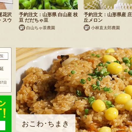
尾花沢
予約注文：山形県 白山産 枝
予約注文：山形県産 
・スウ
豆 だだちゃ豆
丘メロン
白山ちゃ茶農園
小林直太郎農園
覧
延
07日
おこわ･ちまき