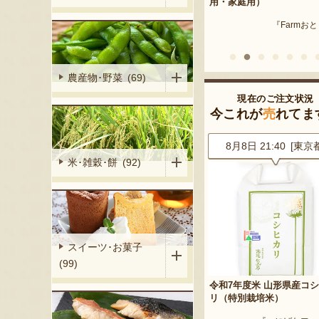
産 メロン（赤
用・家庭用）
米沢牛
『Farmおとらふ』
『肉匠えん
イフデザイン』
農産物･野菜 (69)
現在のご注文状況
今これが
売
れてま
0 [東京都]
8月8日 21:40 [東京都]
8月8日 20:42 [兵庫
米･雑穀･餅 (92)
スイーツ･お菓子
(99)
プルパイ
令和7年度米 山形県産コシヒカ
山形県産 尾花沢スイカ 大
リ（特別栽培米）
「羅皇ザ・スウィート」
処 松月堂布川』