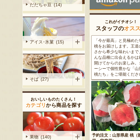
だだちゃ豆 (14)
これがイチオシ！
スタッフの
オス
がる尾花沢
「今が最高」と見極めた旬の
米沢牛は、非常に厳しい
アイス･氷菓 (15)
大地で丹精込
桃をお届けします。王道の甘
をクリアした最高級のブ
メロンは、糖
さから希少な味わいまで、ど
ド牛。美しいサシ・きめ
る「知る人ぞ
んな品種に出会えるかは箱を
な肉質・とろける食感・
です。一口頬
開けてからのお楽しみ。ジュ
な旨味、すべてが抜群で
いっぱいに広
ーシーで個性豊かな「山形の
高級感のある黒化粧箱入
醇な香りをお
桃たち」をご堪能ください。
ため、大切な人への贈り
そば (27)
どうぞ！
おいしいものたくさん！
カテゴリ
から商品を探す
予約注文：山形県産 桃（贈答
果物 (140)