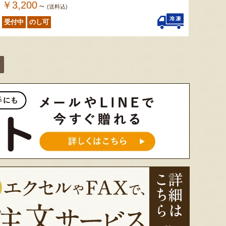
￥3,200
～
(送料込)
受付中
のし可
色とりどりのフルーツがぎゅ
寒河江市の肥沃な大地で育っ
肥沃な
っと詰まった「ミックスゼリ
たスイートコーン「おおも
市。そ
ー」。色をテーマに、素材の
の」。存在感のある大きさ
めて育
組み合わせやカットの仕方に
と、果物にも負けない濃厚な
度15
もこだわりました。箱を開け
甘みが特徴。朝採りをその日
知るお
た瞬間に笑顔になれるゼリー
のうちに発送し、鮮度そのま
張るだ
は、大切な方への贈り物にも
まにお届けします。
がる幸
最適。
届けし
予約注文：山形県産トウモロコ