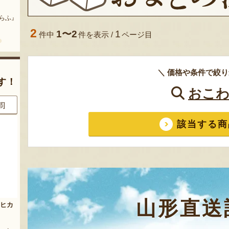
まいにちのこめ油
予約注文：山形県産 桃（贈答
用・家庭用）
どう』
『三和油脂株式会社』
『栗原果樹園』
2
1〜2
1
件中
件を表示 /
ページ目
＼ 価格や条件で絞り
す！
おこわ
県]
8月8日 18:50 [徳島県]
8月8日 17:27 [東京都]
該当する商
山形直送
玉
山形県産 尾花沢スイカ 大玉
山形県産りんご
「羅皇ザ・スウィート」
『荒木ファーム』