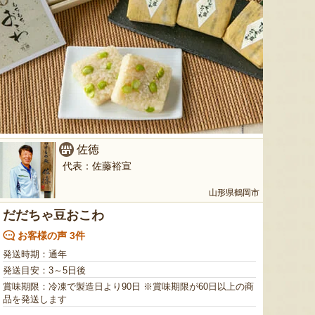
佐徳
代表：佐藤裕宣
山形県鶴岡市
だだちゃ豆おこわ
お客様の声 3件
発送時期：通年
発送目安：3～5日後
賞味期限：冷凍で製造日より90日 ※賞味期限が60日以上の商
品を発送します