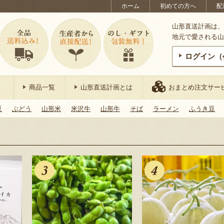
ホーム
初めての方へ
配
山形直送計画は、
地元で愛される山
ログイン（
商品一覧
山形直送計画とは
おまとめ注文サー
豆
ぶどう
山形米
米沢牛
山形牛
そば
ラーメン
ふうき豆