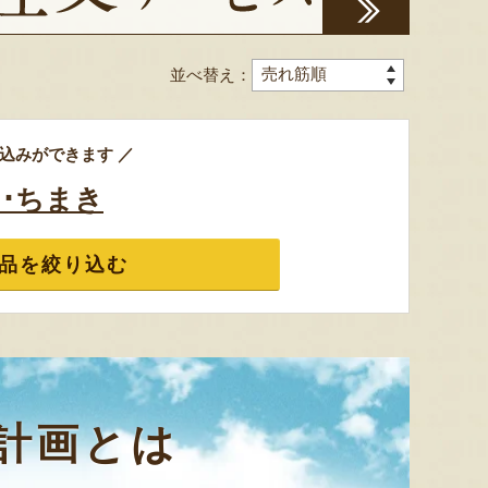
ミックスゼリー
シ「おおもの」
予約注文
肉・青
『たかはたファーム』
『長岡ファーム』
並べ替え：
込みができます ／
･ちまき
8月8日 22:00 [東京都]
8月8日 21:40 [東京都]
8月8
品を絞り込む
計画とは
紅玉りんごのアップルパイ
令和7年度米 山形県産コシヒカ
山形県産
リ（特別栽培米）
「羅皇
『菓子処 松月堂布川』