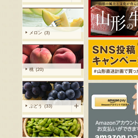
メロン (3)
桃 (20)
ぶどう (33)