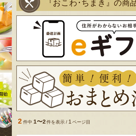
『おこわ･ちまき』の商
2
1〜2
1
件中
件を表示 /
ページ目