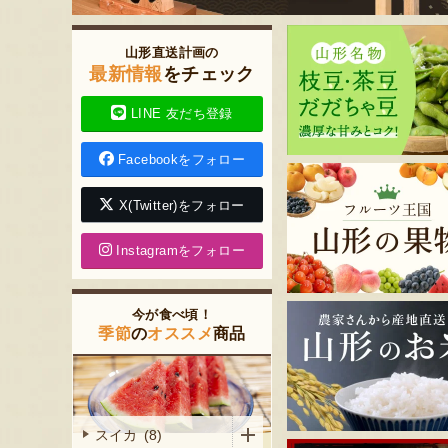
山形直送計画の
最新情報
をチェック
LINE 友だち登録
Facebookをフォロー
X(Twitter)をフォロー
Instagramをフォロー
今が食べ頃！
季節
の
オススメ
商品
スイカ (8)