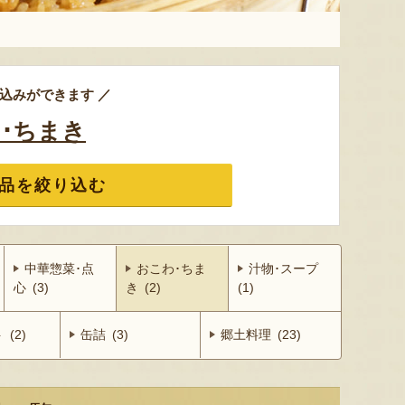
込みができます ／
･ちまき
品を絞り込む
中華惣菜･点
おこわ･ちま
汁物･スープ
心 (3)
き (2)
(1)
(2)
缶詰 (3)
郷土料理 (23)