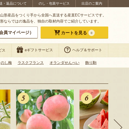
送・返品について
のし・包装サービス
出店のご案内
山形産品をつくり手から全国へ直送する産直ECサービスです。
形ならではの逸品を、独自の取材内容でご紹介しています。
会員マイページ）
カートを見る
0
eギフトサービス
ヘルプ＆サポート
ビス
のし梅
ラスクフランス
オランダせんべい
飾り駒