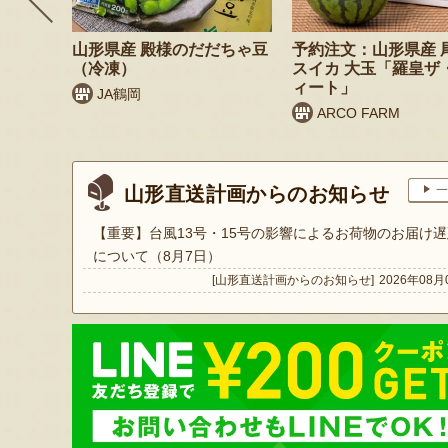
 桃（贈
山形県産 殿様のだだちゃ豆
予約注文：山形県産 
（冷凍）
スイカ 大玉「羅皇ザ
ィート」
JA鶴岡
ARCO FARM
山形直送計画からのお知らせ
一
【重要】台風13号・15号の影響によるお荷物のお届け遅
について（8月7日）
[山形直送計画からのお知らせ]
2026年08月