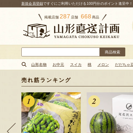
新規会員登録
ですぐにご利用いただける100円分のポイント進呈中！
287
668
掲載店舗
店舗
商品
検
索:
山形名物
お中元
スイカ
桃
メロン
だだちゃ
売れ筋ランキング