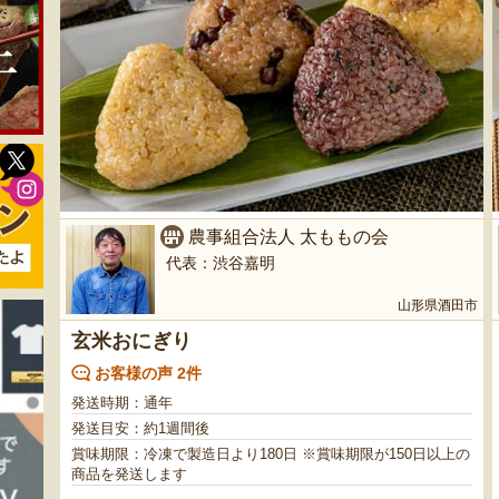
農事組合法人 太ももの会
代表：渋谷嘉明
山形県酒田市
玄米おにぎり
お客様の声 2件
発送時期：通年
発送目安：約1週間後
賞味期限：冷凍で製造日より180日 ※賞味期限が150日以上の
商品を発送します