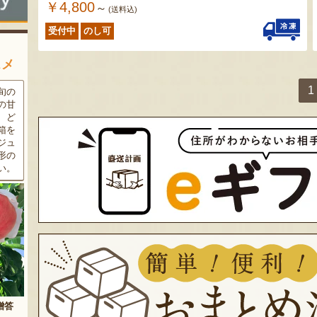
￥4,800
～
(送料込)
受付中
のし可
スメ
1
条件
三和油脂の看板商品「まいに
果樹栽培が盛んな東根市で育
ラン
ちのこめ油」は、新鮮な国産
った「白桃」。あえて大玉で
細か
の「米ぬか」から作られた食
はなく、美味しさや食感を重
濃厚
用油。油特有の臭いやクセが
視した「中玉」にこだわって
す。
なく、食材の美味しさを引き
栽培しています。「陽夏妃」
りの
立てます。一度使えば、毎日
や「川中島白桃」など、その
物に
使いたくなること間違いなし
時期に旬の品種をお届けしま
です。
す。