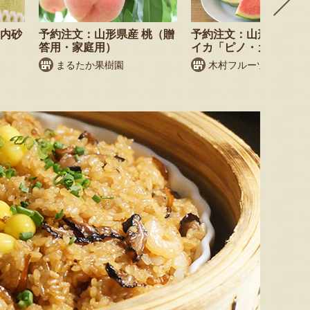
庄内砂
予約注文：山形県産 桃（贈
予約注文：山形県産 小
答用・家庭用）
イカ「ピノ・ガール」
まるたか果樹園
木村フルーツ