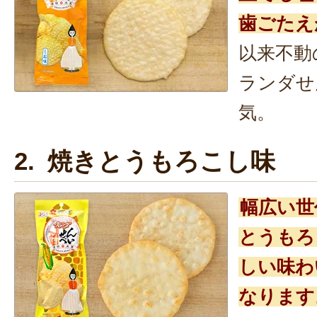
歯ごたえ
以来不動
ランダせ
気。
2. 焼きとうもろこし味
幅広い世
とうもろ
しい味わ
なります