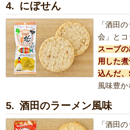
4. にぼせん
「酒田の
会」とコ
スープの
用した煮
込んだ、
風味豊か
5. 酒田のラーメン風味
「酒田の