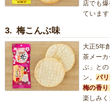
店でも爆
ています
3. 梅こんぶ味
大正5年
茶メーカ
ぶ」との
ン。
パリ
梅の香り
楽しみく