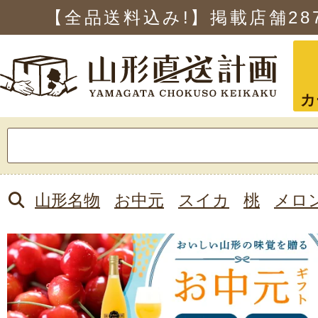
【全品送料込み!】掲載店舗
28
カ
検
索:
山形名物
お中元
スイカ
桃
メロ