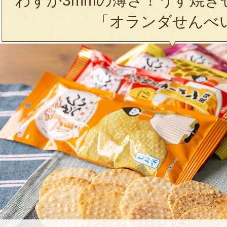
わずか3mmの薄さ！うす焼き
「オランダせんべ