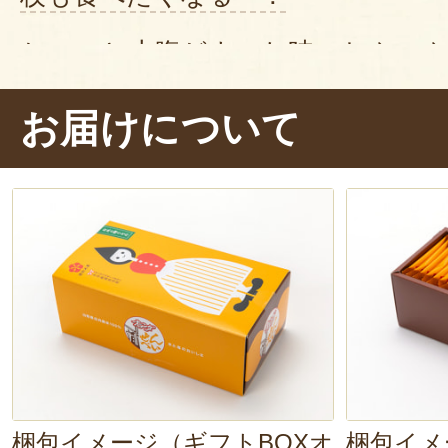
ちょっと小腹がすいた時のおやつ
ッタリ。
みんなでワイワイ食べる
お届けについて
ね！
梱包イメージ（ギフトBOXオ
梱包イメ