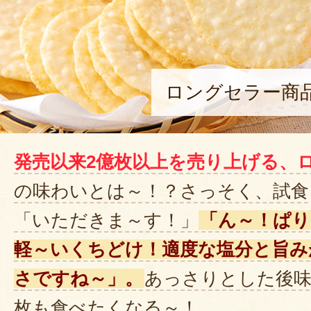
ロングセラー商
発売以来2億枚以上を売り上げる、
の味わいとは～！？さっそく、試食
「いただきま～す！」
「ん～！ぱ
軽～いくちどけ！適度な塩分と旨み
さですね～」。
あっさりとした後
枚も食べたくなる～！