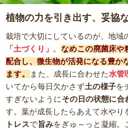
植物の力を引き出す、妥協
栽培で大切にしているのが、地域
「土づくり」
。
なめこの廃菌床や
配合し、微生物が活発になる豊か
ます。
また、成長に合わせた
水管
いてから毎日欠かさず
土の様子
を
すぎないように
その日の状態に合
す。葉が成長したらあえて水やり
トレス
で
旨み
をぎゅ～っと凝縮。