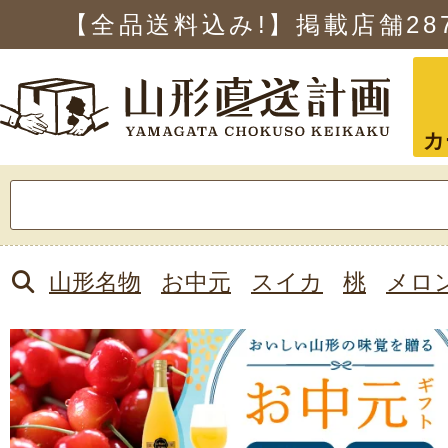
【全品送料込み!】掲載店舗
28
カ
検
索:
山形名物
お中元
スイカ
桃
メロ