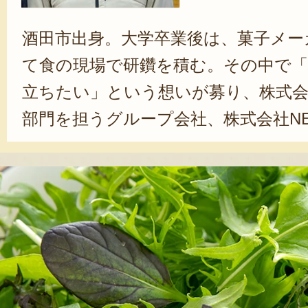
酒田市出身。大学卒業後は、菓子メー
て食の現場で研鑽を積む。その中で「
立ちたい」という想いが募り、株式会社
部門を担うグループ会社、株式会社NE
SUPPLYへ入社。自社でベビーリー
農業ブランド「SHONAI ROOTS」
し、ブランドの価値を社内外へ伝え
ーフという小さな一枚に、庄内の大
想いが詰まっています。一人でも多
ほしいです」と語る。