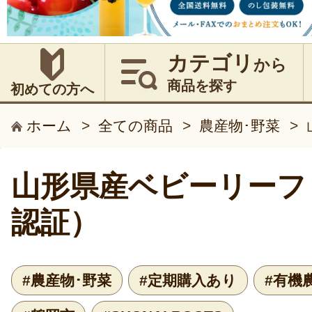
カテゴリ
から
商品を探す
初めての方へ
ホーム
>
全ての商品
>
農産物･野菜
>
山形県産ベビーリーフ
認証）
#農産物･野菜
#定期購入あり
#有機