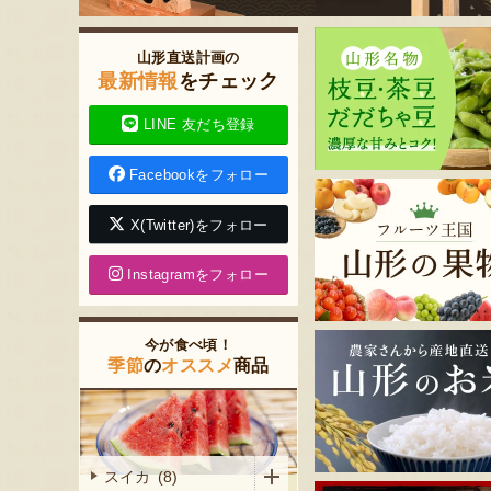
山形直送計画の
最新情報
をチェック
LINE 友だち登録
Facebookをフォロー
X(Twitter)をフォロー
Instagramをフォロー
今が食べ頃！
季節
の
オススメ
商品
スイカ (8)