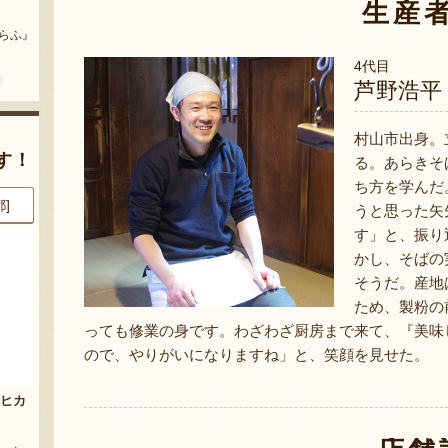
まいにちのこめ油
予約注文：山形県産 桃（贈答
生産
用・家庭用）
どう』
『三和油脂株式会社』
『栗原果樹園』
4代目
芦野浩平
村山市出身。
す！
る。あらきそ
ち方を学んだ
県]
8月8日 18:50 [徳島県]
8月8日 17:27 [東京都]
うと思った矢
す」と、振り
かし、そばの
そうだ。産地
ため、製粉の
っても修業の身です。わざわざ厨房まで来て、『美味
ので、やりがいになりますね」と、笑顔を見せた。
玉
山形県産 尾花沢スイカ 大玉
山形県産りんご
「羅皇ザ・スウィート」
『荒木ファーム』