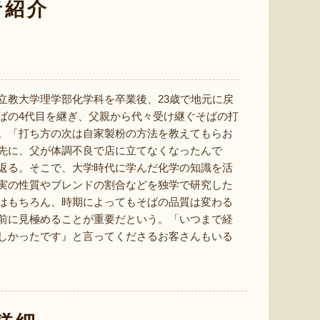
ミックスゼリー
シ「おおもの」
予約注文
者紹介
肉・青
『たかはたファーム』
『長岡ファーム』
立教大学理学部化学科を卒業後、23歳で地元に戻
ばの4代目を継ぎ、父親から代々受け継ぐそばの打
。「打ち方の次は自家製粉の方法を教えてもらお
8月8日 22:00 [東京都]
8月8日 21:40 [東京都]
8月8
先に、父が体調不良で店に立てなくなったんで
返る。そこで、大学時代に学んだ化学の知識を活
実の性質やブレンドの割合などを独学で研究した
はもちろん、時期によってもそばの品質は変わる
前に見極めることが重要だという。「いつまで経
しかったです』と言ってくださるお客さんもいる
紅玉りんごのアップルパイ
令和7年度米 山形県産コシヒカ
山形県産
リ（特別栽培米）
「羅皇
『菓子処 松月堂布川』