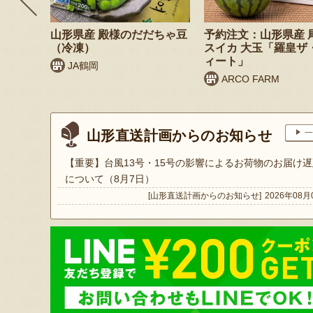
 桃（贈
山形県産 殿様のだだちゃ豆
予約注文：山形県産 
（冷凍）
スイカ 大玉「羅皇ザ
ィート」
JA鶴岡
ARCO FARM
山形直送計画からのお知らせ
一
【重要】台風13号・15号の影響によるお荷物のお届け遅
について（8月7日）
[山形直送計画からのお知らせ]
2026年08月