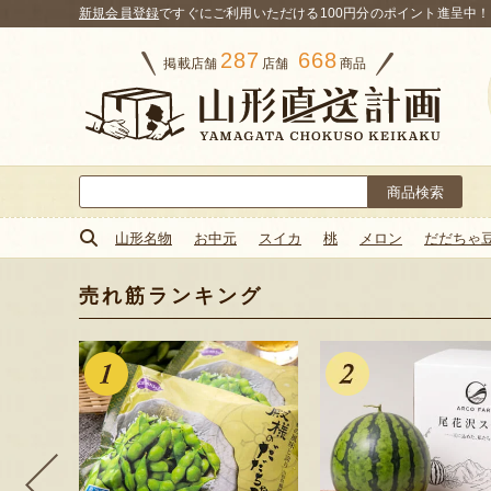
新規会員登録
ですぐにご利用いただける100円分のポイント進呈中！
287
668
掲載店舗
店舗
商品
検
索:
山形名物
お中元
スイカ
桃
メロン
だだちゃ
売れ筋ランキング