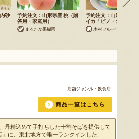
庄内砂
予約注文：山形県産 桃（贈
予約注文：山形県産 小
答用・家庭用）
イカ「ピノ・ガール」
まるたか果樹園
木村フルーツ
店舗ジャンル：
飲食店
商品一覧はこちら
し、丹精込めて手打ちした十割そばを提供して
0店」に、東北地方で唯一ランクインした。