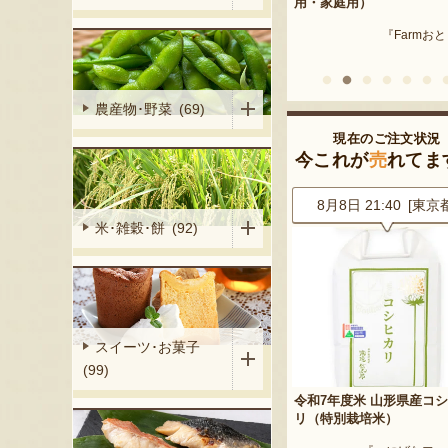
産 メロン（赤
用・家庭用）
米沢牛
『Farmおとらふ』
『肉匠えん
イフデザイン』
農産物･野菜 (69)
現在のご注文状況
今これが
売
れてま
0 [東京都]
8月8日 21:40 [東京都]
8月8日 20:42 [兵庫
米･雑穀･餅 (92)
スイーツ･お菓子
(99)
プルパイ
令和7年度米 山形県産コシヒカ
山形県産 尾花沢スイカ 大
リ（特別栽培米）
「羅皇ザ・スウィート」
処 松月堂布川』