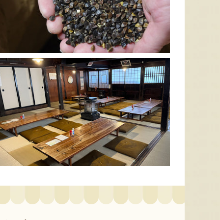
色とりどりのフルーツがぎゅ
寒河江市の肥沃な大地で育っ
肥沃な
っと詰まった「ミックスゼリ
たスイートコーン「おおも
市。そ
ー」。色をテーマに、素材の
の」。存在感のある大きさ
めて育
組み合わせやカットの仕方に
と、果物にも負けない濃厚な
度15
もこだわりました。箱を開け
甘みが特徴。朝採りをその日
知るお
た瞬間に笑顔になれるゼリー
のうちに発送し、鮮度そのま
張るだ
は、大切な方への贈り物にも
まにお届けします。
がる幸
最適。
届けし
予約注文：山形県産トウモロコ