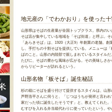
地元産の「でわかおり」を使った十
山形県はそばの生産量が全国トップクラス。県内のい
そば店が集中している地域を「そば街道」と呼ぶ。そ
「あらきそば」は、1920（大正9）年創業の老舗。
し、手打ちの十割そばを提供している。メニューは「
ばのこと。山形の内陸部で親しまれているスタイルだ
たびに、そばの豊かな風味が広がる。その美味しさか
からリピーターが訪れるという。
山形名物「板そば」誕生秘話
杉の箱にそばを盛り付けて提供するスタイルは、山形
芦野浩平さんに伺うと、「じつはうちが発祥と言われ
家だった頃に誕生したそうです」と、教えてくれた。
むすびを入れる弁当箱代わりに使っていたという。や