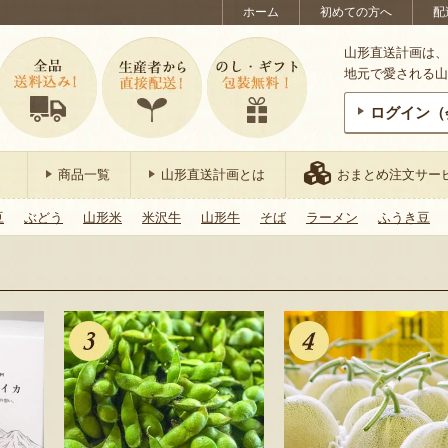
ホーム
初めての方へ
配
山形直送計画は、
地元で愛される山
ログイン（
商品一覧
山形直送計画とは
おまとめ注文サー
豆
ぶどう
山形米
米沢牛
山形牛
そば
ラーメン
ふうき豆