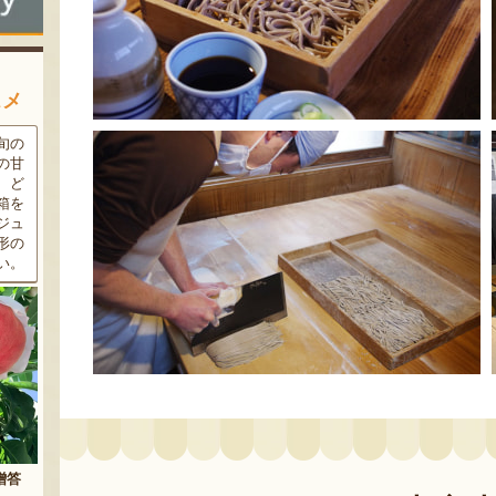
スメ
条件
三和油脂の看板商品「まいに
果樹栽培が盛んな東根市で育
ラン
ちのこめ油」は、新鮮な国産
った「白桃」。あえて大玉で
細か
の「米ぬか」から作られた食
はなく、美味しさや食感を重
濃厚
用油。油特有の臭いやクセが
視した「中玉」にこだわって
す。
なく、食材の美味しさを引き
栽培しています。「陽夏妃」
りの
立てます。一度使えば、毎日
や「川中島白桃」など、その
物に
使いたくなること間違いなし
時期に旬の品種をお届けしま
です。
す。