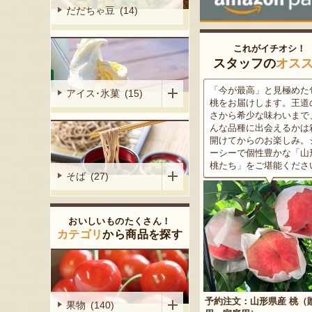
だだちゃ豆 (14)
これがイチオシ！
スタッフの
オス
がる尾花沢
「今が最高」と見極めた旬の
米沢牛は、非常に厳しい
アイス･氷菓 (15)
大地で丹精込
桃をお届けします。王道の甘
をクリアした最高級のブ
メロンは、糖
さから希少な味わいまで、ど
ド牛。美しいサシ・きめ
る「知る人ぞ
んな品種に出会えるかは箱を
な肉質・とろける食感・
です。一口頬
開けてからのお楽しみ。ジュ
な旨味、すべてが抜群で
いっぱいに広
ーシーで個性豊かな「山形の
高級感のある黒化粧箱入
醇な香りをお
桃たち」をご堪能ください。
ため、大切な人への贈り
そば (27)
どうぞ！
おいしいものたくさん！
カテゴリ
から商品を探す
予約注文：山形県産 桃（贈答
果物 (140)