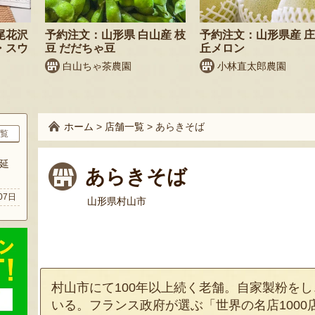
尾花沢
予約注文：山形県 白山産 枝
予約注文：山形県産 
・スウ
豆 だだちゃ豆
丘メロン
白山ちゃ茶農園
小林直太郎農園
ホーム
>
店舗一覧
>
あらきそば
覧
延
あらきそば
07日
山形県村山市
村山市にて100年以上続く老舗。自家製粉を
いる。フランス政府が選ぶ「世界の名店100