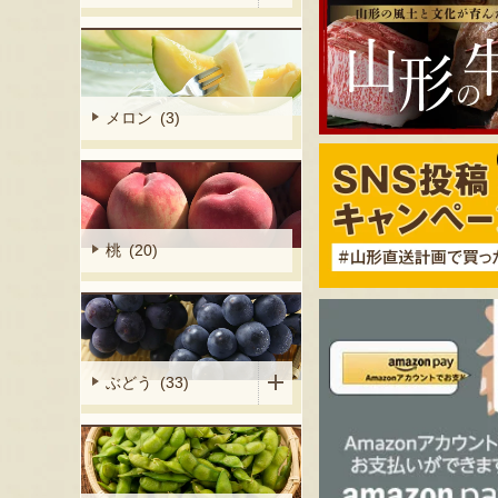
メロン (3)
桃 (20)
ぶどう (33)