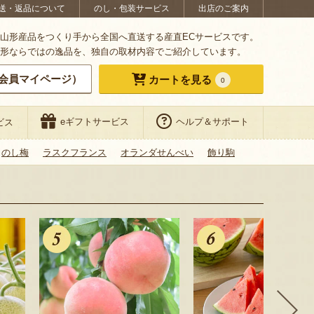
送・返品について
のし・包装サービス
出店のご案内
山形産品をつくり手から全国へ直送する産直ECサービスです。
形ならではの逸品を、独自の取材内容でご紹介しています。
会員マイページ）
カートを見る
0
eギフトサービス
ヘルプ＆サポート
ビス
のし梅
ラスクフランス
オランダせんべい
飾り駒