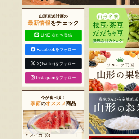
山形直送計画の
最新情報
をチェック
LINE 友だち登録
Facebookをフォロー
X(Twitter)をフォロー
Instagramをフォロー
今が食べ頃！
季節
の
オススメ
商品
スイカ (8)