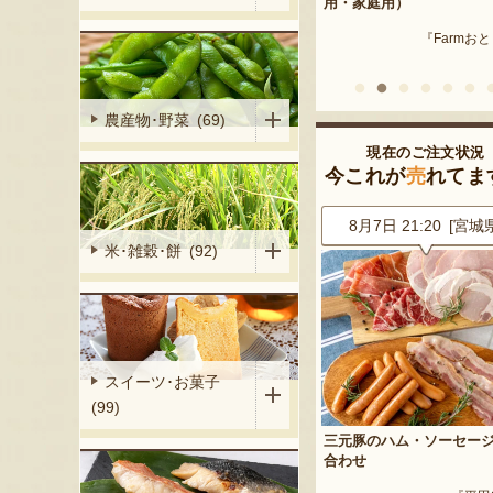
産 メロン（赤
用・家庭用）
米沢牛
『Farmおとらふ』
『肉匠えん
イフデザイン』
農産物･野菜 (69)
現在のご注文状況
今これが
売
れてま
5 [神奈川県]
8月7日 21:20 [宮城県]
8月7日 20:07 [山形
米･雑穀･餅 (92)
スイーツ･お菓子
(99)
イカ 大玉
三元豚のハム・ソーセージ詰め
ぶどうジュース 飲み比べ
ート」
合わせ
『大野農園 Rapp