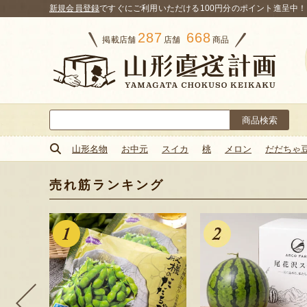
新規会員登録
ですぐにご利用いただける100円分のポイント進呈中！
287
668
掲載店舗
店舗
商品
検
索:
山形名物
お中元
スイカ
桃
メロン
だだちゃ
売れ筋ランキング