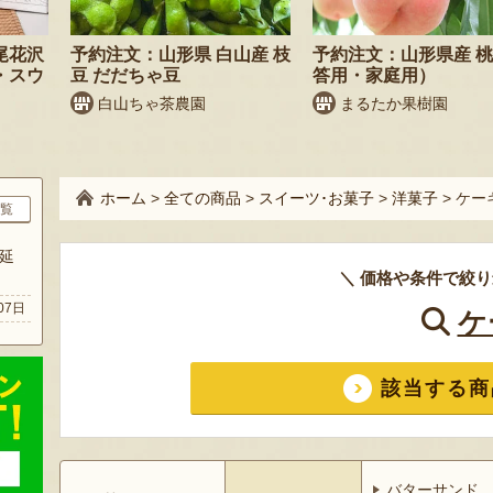
尾花沢
予約注文：山形県 白山産 枝
予約注文：山形県産 
・スウ
豆 だだちゃ豆
答用・家庭用）
白山ちゃ茶農園
まるたか果樹園
ホーム
>
全ての商品
>
スイーツ･お菓子
>
洋菓子
>
ケー
覧
延
＼ 価格や条件で絞り
07日
ケ
該当する商
バターサンド