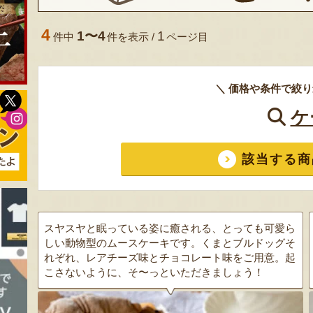
4
1〜4
1
件中
件を表示 /
ページ目
＼ 価格や条件で絞り
ケ
該当する商
スヤスヤと眠っている姿に癒される、とっても可愛ら
しい動物型のムースケーキです。くまとブルドッグそ
れぞれ、レアチーズ味とチョコレート味をご用意。起
こさないように、そ〜っといただきましょう！