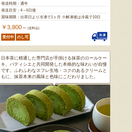
ミックスゼリー
シ「おおもの」
予約注文
発送時期：通年
肉・青
発送目安：4～6日後
『たかはたファーム』
『長岡ファーム』
賞味期限：出荷日より冷凍で1ヶ月 ※解凍後は冷蔵で10日
￥3,800
～
(送料込)
受付中
のし可
日本茶に精通した専門店が手掛ける抹茶のロールケー
8月7日 21:25 [神奈川県]
8月7日 21:20 [宮城県]
8月7
キ。パティシエと共同開発した本格的な味わいが自慢
です。ふわふわなスフレ生地・コクのあるクリームと
もに、抹茶本来の風味と色味にこだわりました。
山形県産 尾花沢スイカ 大玉
三元豚のハム・ソーセージ詰め
ぶどうジ
「羅皇ザ・スウィート」
合わせ