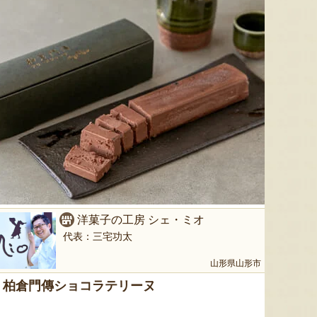
色とりどりのフルーツがぎゅ
寒河江市の肥沃な大地で育っ
肥沃な
っと詰まった「ミックスゼリ
たスイートコーン「おおも
市。そ
ー」。色をテーマに、素材の
の」。存在感のある大きさ
めて育
組み合わせやカットの仕方に
と、果物にも負けない濃厚な
度15
もこだわりました。箱を開け
甘みが特徴。朝採りをその日
知るお
た瞬間に笑顔になれるゼリー
のうちに発送し、鮮度そのま
張るだ
は、大切な方への贈り物にも
まにお届けします。
がる幸
最適。
届けし
洋菓子の工房 シェ・ミオ
代表：三宅功太
山形県山形市
柏倉門傳ショコラテリーヌ
予約注文：山形県産トウモロコ