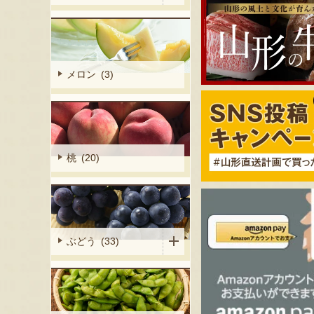
メロン (3)
桃 (20)
ぶどう (33)