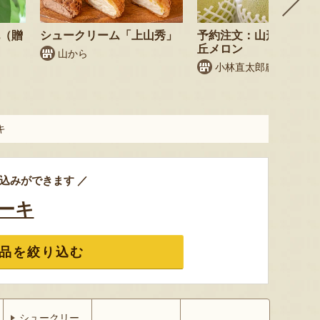
桃（贈
シュークリーム「上山秀」
予約注文：山形県産 庄
丘メロン
山から
小林直太郎農園
キ
込みができます ／
ーキ
品を絞り込む
シュークリー