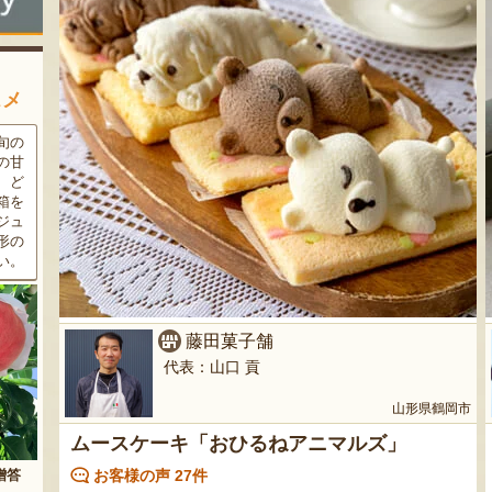
スメ
条件
三和油脂の看板商品「まいに
果樹栽培が盛んな東根市で育
ラン
ちのこめ油」は、新鮮な国産
った「白桃」。あえて大玉で
細か
の「米ぬか」から作られた食
はなく、美味しさや食感を重
濃厚
用油。油特有の臭いやクセが
視した「中玉」にこだわって
す。
なく、食材の美味しさを引き
栽培しています。「陽夏妃」
りの
立てます。一度使えば、毎日
や「川中島白桃」など、その
物に
使いたくなること間違いなし
時期に旬の品種をお届けしま
です。
す。
藤田菓子舗
代表：山口 貢
山形県鶴岡市
ムースケーキ「おひるねアニマルズ」
お客様の声 27件