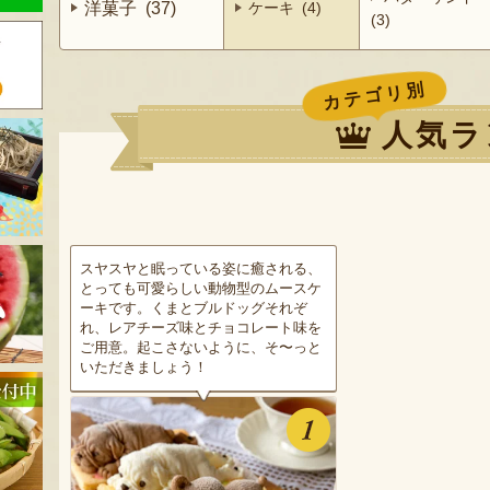
洋菓子 (37)
ケーキ (4)
(3)
カテゴリ別
人気ラ
スヤスヤと眠っている姿に癒される、
とっても可愛らしい動物型のムースケ
ーキです。くまとブルドッグそれぞ
れ、レアチーズ味とチョコレート味を
ご用意。起こさないように、そ〜っと
いただきましょう！