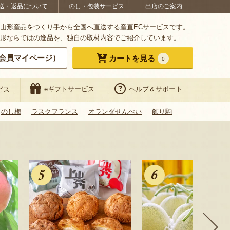
送・返品について
のし・包装サービス
出店のご案内
山形産品をつくり手から全国へ直送する産直ECサービスです。
形ならではの逸品を、独自の取材内容でご紹介しています。
会員マイページ）
カートを見る
0
eギフトサービス
ヘルプ＆サポート
ビス
のし梅
ラスクフランス
オランダせんべい
飾り駒