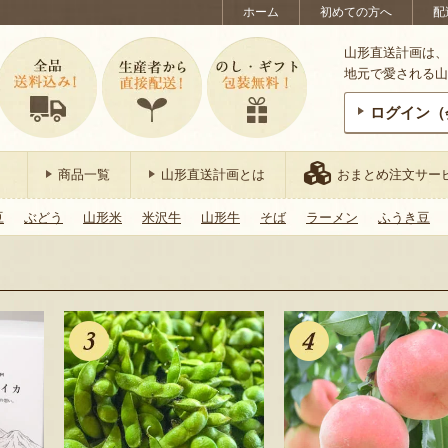
ホーム
初めての方へ
配
山形直送計画は、
地元で愛される山
ログイン（
商品一覧
山形直送計画とは
おまとめ注文サー
豆
ぶどう
山形米
米沢牛
山形牛
そば
ラーメン
ふうき豆