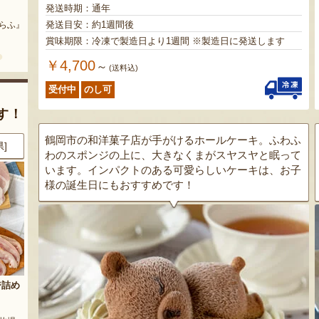
まいにちのこめ油
予約注文：山形県産 桃（贈答
発送時期：通年
用・家庭用）
発送目安：約1週間後
どう』
『三和油脂株式会社』
『栗原果樹園』
賞味期限：冷凍で製造日より1週間 ※製造日に発送します
￥4,700
～
(送料込)
受付中
のし可
す！
鶴岡市の和洋菓子店が手がけるホールケーキ。ふわふ
県]
8月7日 18:02 [東京都]
8月7日 16:16 [新潟県]
わのスポンジの上に、大きなくまがスヤスヤと眠って
います。インパクトのある可愛らしいケーキは、お子
様の誕生日にもおすすめです！
セット
山形県産 種なしぶどう デラウ
Fruits Craft Cider（フルーツク
ェア
ラフトサイダー）ギフトセット
orti』