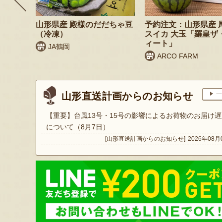
 桃（贈
山形県産 殿様のだだちゃ豆
予約注文：山形県産 
（冷凍）
スイカ 大玉「羅皇ザ
ィート」
JA鶴岡
ARCO FARM
山形直送計画からのお知らせ
一
【重要】台風13号・15号の影響によるお荷物のお届け遅
について（8月7日）
[山形直送計画からのお知らせ]
2026年08月