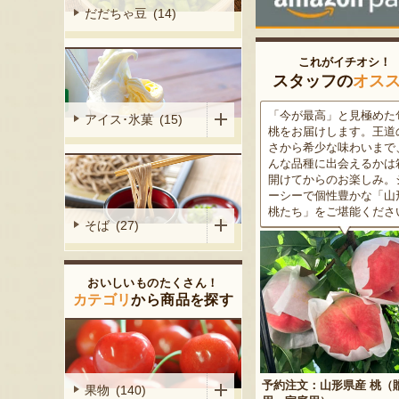
だだちゃ豆 (14)
これがイチオシ！
スタッフの
オス
がる尾花沢
「今が最高」と見極めた旬の
米沢牛は、非常に厳しい
アイス･氷菓 (15)
大地で丹精込
桃をお届けします。王道の甘
をクリアした最高級のブ
メロンは、糖
さから希少な味わいまで、ど
ド牛。美しいサシ・きめ
る「知る人ぞ
んな品種に出会えるかは箱を
な肉質・とろける食感・
です。一口頬
開けてからのお楽しみ。ジュ
な旨味、すべてが抜群で
いっぱいに広
ーシーで個性豊かな「山形の
高級感のある黒化粧箱入
醇な香りをお
桃たち」をご堪能ください。
ため、大切な人への贈り
そば (27)
どうぞ！
おいしいものたくさん！
カテゴリ
から商品を探す
予約注文：山形県産 桃（贈答
果物 (140)