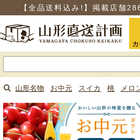
【全品送料込み!】掲載店舗
28
カ
検
索:
山形名物
お中元
スイカ
桃
メロ