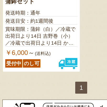
蒲鉾セット
発送時期：通年
発送目安：約1週間後
賞味期限：蒲鉾（白）／冷蔵で
出荷日より14日 吉野巻（小）
／冷蔵で出荷日より14日 かま
揚げ／冷蔵で出荷日より14日
￥6,000
～
(送料込)
お好み棒／冷蔵で出荷日より14
受付中
のし可
日 だだかま／冷蔵で出荷日よ
り14日 お豆腐蒲鉾／冷蔵で出
荷日より10日
1