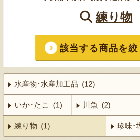
練り物
該当する商品を絞
水産物･水産加工品 (12)
いか･たこ (1)
川魚 (2)
練り物 (1)
珍味･塩