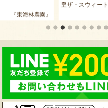
皇ザ・スウィート」
海林農園』
『東海林