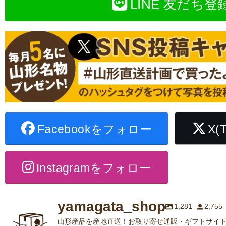
LINE 友だち登
Facebookをフォロー
X(
Instagramをフォロー
yamagata_shop
1,281
2,755
山形産品を産地直送！お取り寄せ通販・ギフトサイト