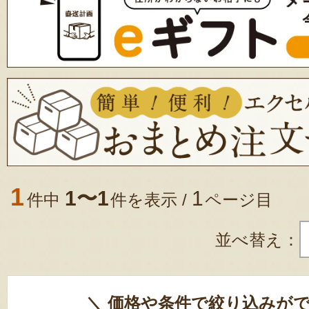
1
1〜1
1
件中
件を表示 /
ページ目
並べ替え：
＼ 価格や条件で絞り込みがで