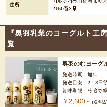
山形県西村山郡河北町
住所
2150番3
『奥羽乳業のヨーグルト工
覧
奥羽のむヨーグ
発送時期：通年
発送目安：2～3日
賞味期限：冷蔵で発
￥2,600
～
(送料込