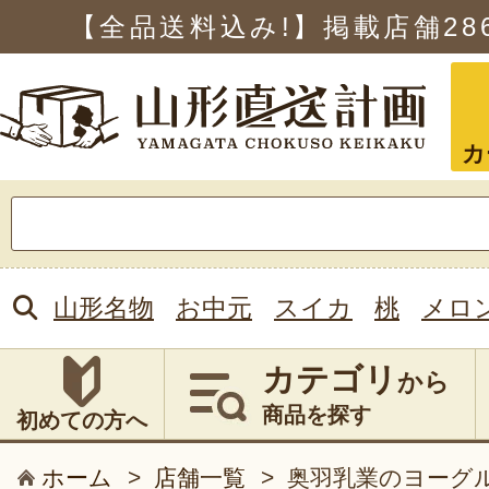
【全品送料込み!】掲載店舗
28
カ
検
索:
山形名物
お中元
スイカ
桃
メロ
カテゴリ
から
商品を探す
初めての方へ
ホーム
>
店舗一覧
>
奥羽乳業のヨーグ