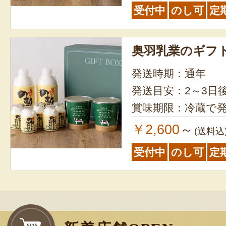
受付中
のし可
定
奥羽乳業のギフ
発送時期：通年
発送目安：2～3日
賞味期限：冷蔵で発
￥2,600
～
(送料込
受付中
のし可
定