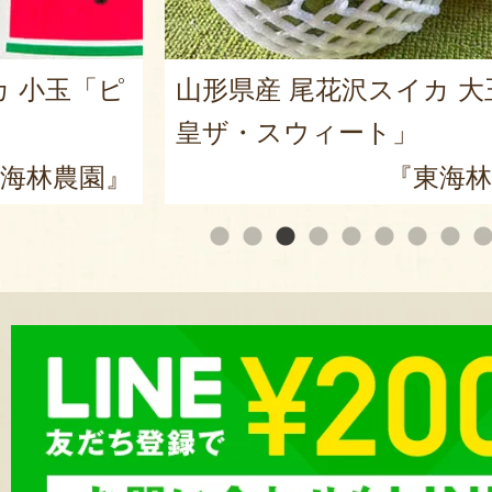
カ 小玉「ピ
山形県産 尾花沢スイカ 大
皇ザ・スウィート」
海林農園』
『東海林