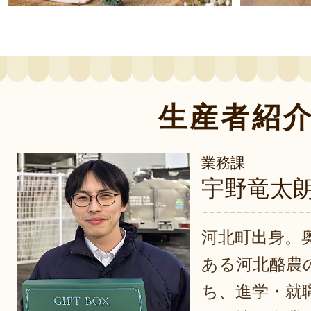
生産者紹
業務課
宇野竜太
河北町出身。
ある河北酪農
ち、進学・就