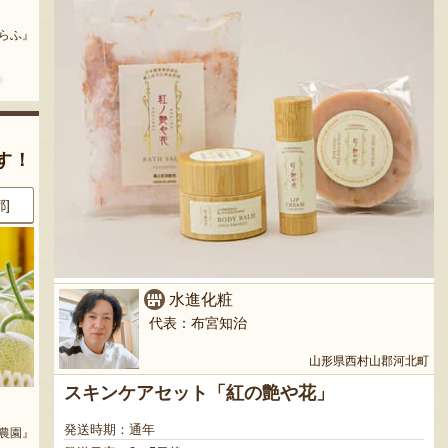
まいにちのこめ油
予約注文：山形県産 桃（贈答
用・家庭用）
どう』
『三和油脂株式会社』
『栗原果樹園』
す！
県]
8月8日 16:11 [茨城県]
8月8日 12:30 [大阪府]
水進化粧
代表：布宮知治
山形県西村山郡河北町
スキンケアセット「紅の艶や花」
庭用）
山形県産 庄内柿
山形県 白山産 枝豆「だだちゃ
豆」
発送時期：通年
農園』
『戸田農園』