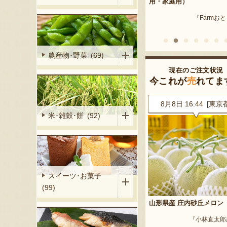
産 メロン（赤
用・家庭用）
米沢牛
『Farmおとらふ』
『肉匠えん
イフデザイン』
農産物･野菜 (69)
現在のご注文状況
今これが
売
れてま
7 [東京都]
8月8日 16:44 [東京都]
8月8日 16:13 [埼玉
米･雑穀･餅 (92)
スイーツ･お菓子
(99)
山形県産 庄内砂丘メロン
山形県産 桃（贈答用・家
荒木ファーム』
『小林直太郎農園』
『東城