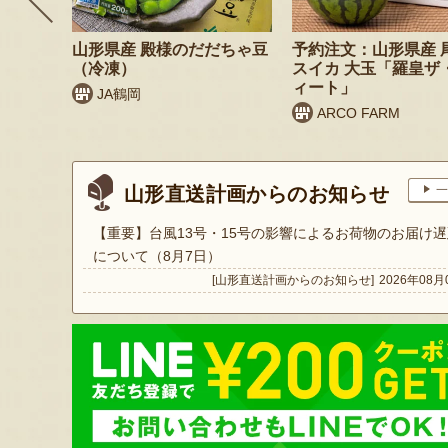
 桃（贈
山形県産 殿様のだだちゃ豆
予約注文：山形県産 
（冷凍）
スイカ 大玉「羅皇ザ
ィート」
JA鶴岡
ARCO FARM
山形直送計画からのお知らせ
一
【重要】台風13号・15号の影響によるお荷物のお届け遅
について（8月7日）
[山形直送計画からのお知らせ]
2026年08月