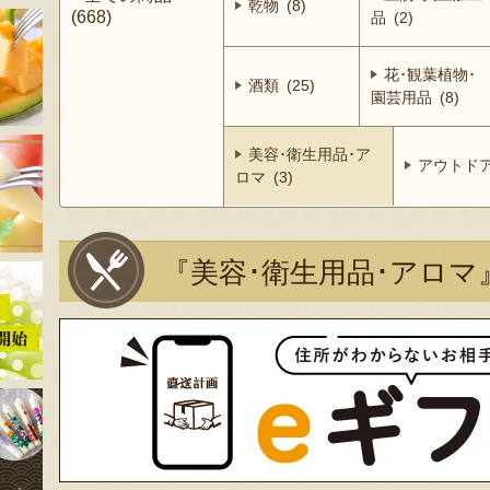
乾物 (8)
(668)
品 (2)
花･観葉植物･
酒類 (25)
園芸用品 (8)
美容･衛生用品･ア
アウトドア 
ロマ (3)
『美容･衛生用品･アロマ