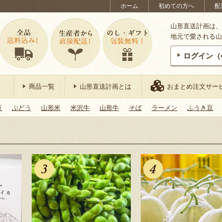
ホーム
初めての方へ
配
山形直送計画は、
地元で愛される山
ログイン（
商品一覧
山形直送計画とは
おまとめ注文サー
豆
ぶどう
山形米
米沢牛
山形牛
そば
ラーメン
ふうき豆