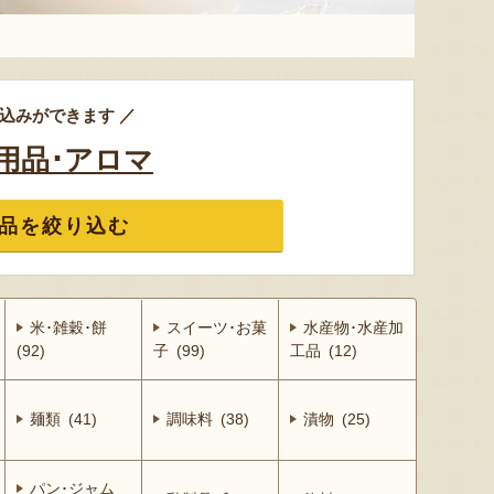
込みができます ／
用品･アロマ
品を絞り込む
米･雑穀･餅
スイーツ･お菓
水産物･水産加
(92)
子 (99)
工品 (12)
麺類 (41)
調味料 (38)
漬物 (25)
パン･ジャム