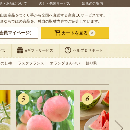
送・返品について
のし・包装サービス
出店のご案内
山形産品をつくり手から全国へ直送する産直ECサービスです。
形ならではの逸品を、独自の取材内容でご紹介しています。
会員マイページ）
カートを見る
0
eギフトサービス
ヘルプ＆サポート
ビス
のし梅
ラスクフランス
オランダせんべい
飾り駒