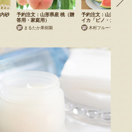
庄内砂
予約注文：山形県産 桃（贈
予約注文：山形県産 小
答用・家庭用）
イカ「ピノ・ガール」
まるたか果樹園
木村フルーツ