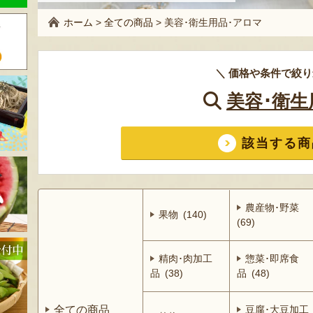
ホーム
>
全ての商品
>
美容･衛生用品･アロマ
＼ 価格や条件で絞り
美容･衛生
該当する商
農産物･野菜
果物 (140)
(69)
精肉･肉加工
惣菜･即席食
品 (38)
品 (48)
全ての商品
豆腐･大豆加工