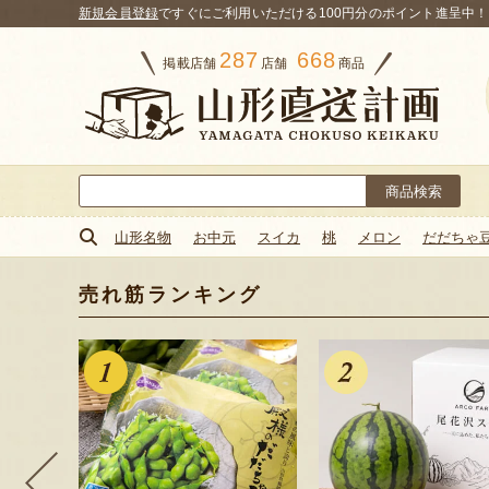
新規会員登録
ですぐにご利用いただける100円分のポイント進呈中！
287
668
掲載店舗
店舗
商品
検
索:
山形名物
お中元
スイカ
桃
メロン
だだちゃ
売れ筋ランキング