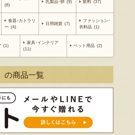
乳製品･卵 (9)
飲料 (37)
(8)
食器･カトラリ
ファッション･
日用雑貨 (7)
ー (4)
衣料品 (1)
家具･インテリア
(1)
ペット用品 (2)
(11)
』の商品一覧