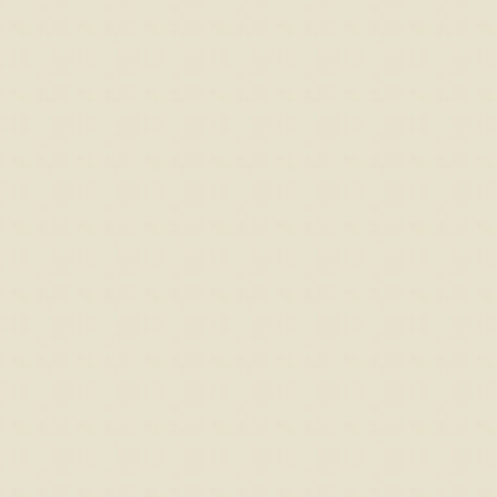
ミックスゼリー
シ「おおもの」
予約注文
肉・青
『たかはたファーム』
『長岡ファーム』
8月8日 17:27 [東京都]
8月8日 16:44 [東京都]
8月8
山形県産りんご
山形県産 庄内砂丘メロン
山形県産
『荒木ファーム』
『小林直太郎農園』