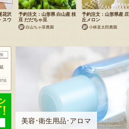
尾花沢
予約注文：山形県 白山産 枝
予約注文：山形県産 
・スウ
豆 だだちゃ豆
丘メロン
白山ちゃ茶農園
小林直太郎農園
覧
延
07日
美容･衛生用品･アロマ