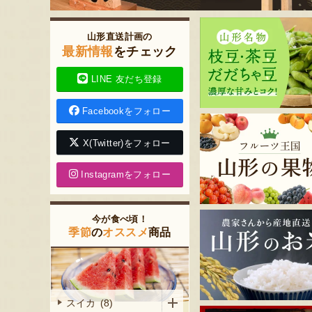
山形直送計画の
最新情報
をチェック
LINE 友だち登録
Facebookをフォロー
X(Twitter)をフォロー
Instagramをフォロー
今が食べ頃！
季節
の
オススメ
商品
スイカ (8)