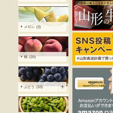
メロン (3)
桃 (20)
ぶどう (33)