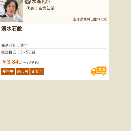
水進化粧
代表：布宮知治
山形県西村山郡河北町
湧水石鹸
色とりどりのフルーツがぎゅ
寒河江市の肥沃な大地で育っ
肥沃な
っと詰まった「ミックスゼリ
たスイートコーン「おおも
市。そ
発送時期：通年
ー」。色をテーマに、素材の
の」。存在感のある大きさ
めて育
発送目安：3～5日後
組み合わせやカットの仕方に
と、果物にも負けない濃厚な
度15
もこだわりました。箱を開け
甘みが特徴。朝採りをその日
知るお
￥3,840
～
(送料込)
た瞬間に笑顔になれるゼリー
のうちに発送し、鮮度そのま
張るだ
は、大切な方への贈り物にも
まにお届けします。
がる幸
受付中
のし可
定期可
最適。
届けし
予約注文：山形県産トウモロコ