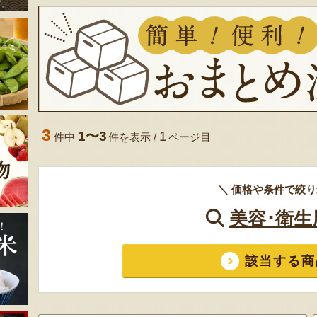
3
1〜3
1
件中
件を表示 /
ページ目
＼ 価格や条件で絞り
美容･衛生
該当する商