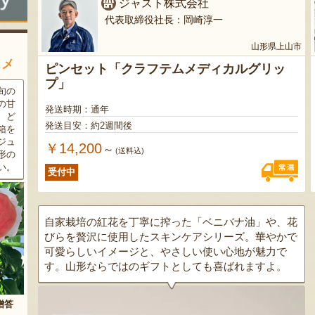
ジャスト株式会社
代表取締役社長：岡崎淳一
山形県上山市
スメ
ピンセット「クラフテムメディカルグリッ
プ」
条件
三和油脂の看板商品「まいに
果樹栽培が盛んな東根市で育
ラン
ちのこめ油」は、新鮮な国産
った「白桃」。あえて大玉で
発送時期：通年
細か
の「米ぬか」から作られた食
はなく、美味しさや食感を重
発送目安：約2週間後
濃厚
用油。油特有の臭いやクセが
視した「中玉」にこだわって
す。
なく、食材の美味しさを引き
栽培しています。「陽夏妃」
￥14,200
～
(送料込)
りの
立てます。一度使えば、毎日
や「川中島白桃」など、その
物に
使いたくなること間違いなし
時期に旬の品種をお届けしま
受付中
です。
す。
自家栽培の紅花を丁寧に搾った「ベニバナ油」や、花
びらを贅沢に使用したスキンケアシリーズ。華やかで
可愛らしいイメージと、やさしい使い心地が魅力で
す。山形ならではのギフトとしても喜ばれますよ。