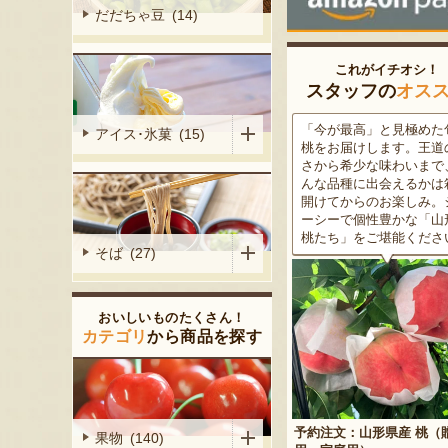
だだちゃ豆 (14)
これがイチオシ！
スタッフの
オス
がる尾花沢
「今が最高」と見極めた旬の
米沢牛は、非常に厳しい
アイス･氷菓 (15)
大地で丹精込
桃をお届けします。王道の甘
をクリアした最高級のブ
メロンは、糖
さから希少な味わいまで、ど
ド牛。美しいサシ・きめ
る「知る人ぞ
んな品種に出会えるかは箱を
な肉質・とろける食感・
です。一口頬
開けてからのお楽しみ。ジュ
な旨味、すべてが抜群で
いっぱいに広
ーシーで個性豊かな「山形の
高級感のある黒化粧箱入
醇な香りをお
桃たち」をご堪能ください。
ため、大切な人への贈り
そば (27)
どうぞ！
おいしいものたくさん！
カテゴリ
から商品を探す
予約注文：山形県産 桃（贈答
果物 (140)