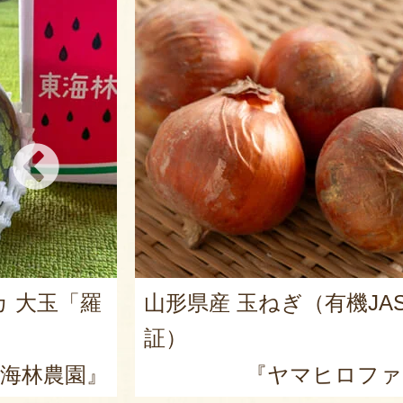
カ 大玉「羅
山形県産 玉ねぎ（有機JA
証）
海林農園』
『ヤマヒロファ