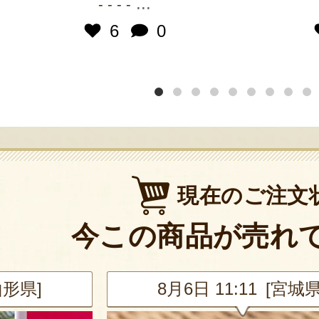
...
- - - -
6
0
現在のご注文
今この商品が売れ
山形県]
8月6日 11:11 [宮城県