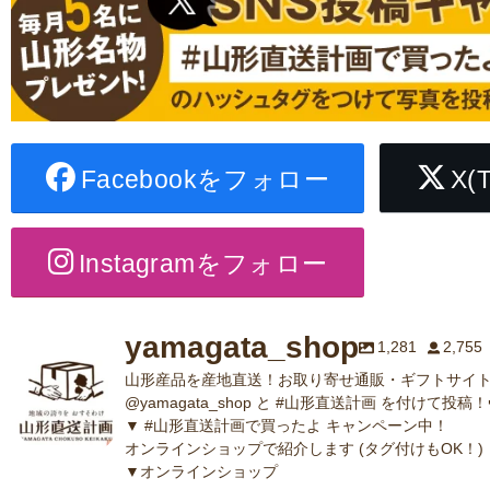
Facebookをフォロー
X(
Instagramをフォロー
yamagata_shop
1,281
2,755
山形産品を産地直送！お取り寄せ通販・ギフトサイト
@yamagata_shop と #山形直送計画 を付けて投稿！
▼ #山形直送計画で買ったよ キャンペーン中！
オンラインショップで紹介します (タグ付けもOK！)
▼オンラインショップ