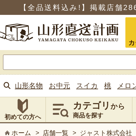
【全品送料込み!】掲載店舗
28
カ
検
索:
山形名物
お中元
スイカ
桃
メロ
カテゴリ
から
商品を探す
初めての方へ
ホーム
>
店舗一覧
>
ジャスト株式会社