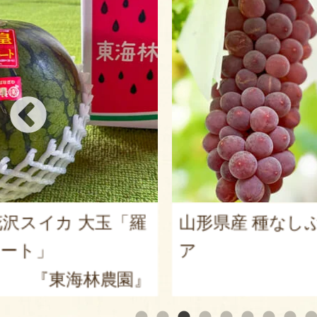
カ 大玉「羅
山形県産 種なしぶどう 
ア
海林農園』
『漆山果