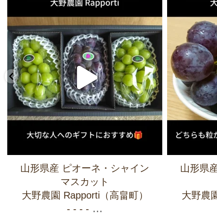
山形県産 ピオーネ・シャイン
山形県産
マスカット
大野農園 Rapporti（高畠町）
大野農園 
...
- - - -