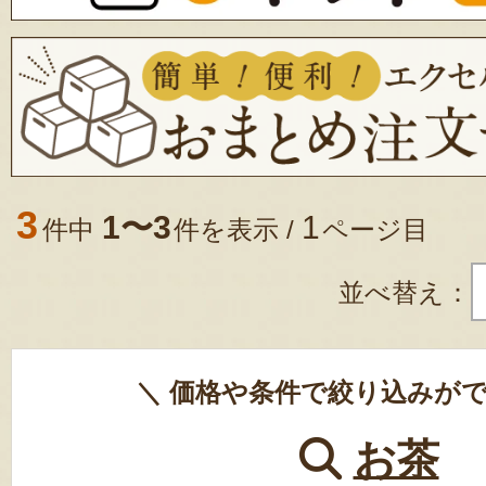
3
1〜3
1
件中
件を表示 /
ページ目
並べ替え：
＼ 価格や条件で絞り込みがで
お茶