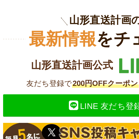
山形直送計画
最新情報
をチ
山形直送計画公式
友だち登録で
200円OFFクーポン
LINE 友だち登