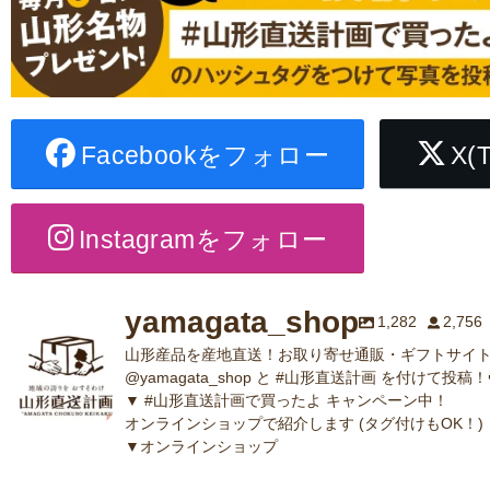
Facebookをフォロー
X(
Instagramをフォロー
yamagata_shop
1,282
2,756
山形産品を産地直送！お取り寄せ通販・ギフトサイト
@yamagata_shop と #山形直送計画 を付けて投稿！
▼ #山形直送計画で買ったよ キャンペーン中！
オンラインショップで紹介します (タグ付けもOK！)
▼オンラインショップ