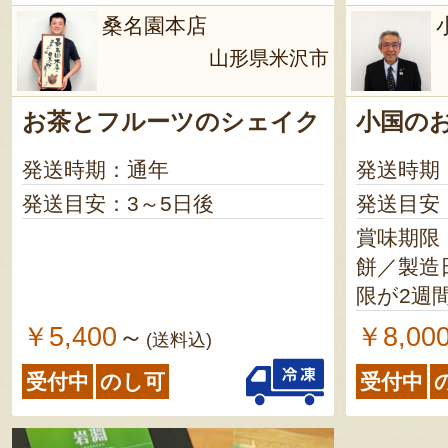
桑名園本店
山形県米沢市
お茶とフルーツのシェイク
小国の
発送時期：通年
発送時期
発送目安：3～5日後
発送目安
賞味期限
餅／製造日よ
限が2週
ます 短角牛カレー／製造日よ
￥5,400
￥8,00
～
(送料込)
り1年 ※賞味期限が2ヶ月以上
受付中
のし可
受付中
の商品を発送
煮／製造日よ
限が2ヶ