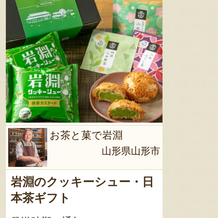
ます おぐに味噌／製造日より3
ヶ月 ※賞味期限が2ヶ月以上の
商品を発送しま
そ（元祖
※賞味期
を発送します 芋け
日より6ヶ月 ※賞味
月以上の
角牛いも煮
お茶と菓で岩淵
賞味期限
山形県山形市
発送します 米沢牛麻婆
素／製造日より
が2ヶ月
岩淵のクッキーシュー・日
す 白い森の黒いわらびもち
本茶ギフト
（手作り