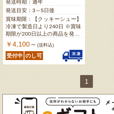
発送時期：通年
3ヶ月 ※賞味期限が2ヶ月以上
の商品を発送
発送目安：3～5日後
茶／製造日より
賞味期限：【クッキーシュー】
が2ヶ月
冷凍で製造日より240日 ※賞味
す
期限が200日以上の商品を発送
します 【日本茶】 製造日より1
￥4,100
～
(送料込)
年 ※賞味期限が8ヶ月以上の商
受付中
のし可
品を発送します
1