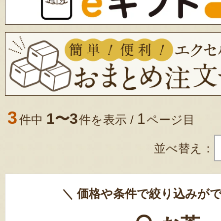
3
1〜3
1
件中
件を表示 /
ページ目
並べ替え：
＼ 価格や条件で絞り込みがで