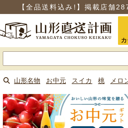
【全品送料込み!】掲載店舗
28
カ
検
索:
山形名物
お中元
スイカ
桃
メロ