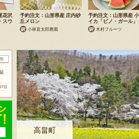
尾花沢
予約注文：山形県産 庄内砂
予約注文：山形県産 
・スウ
丘メロン
イカ「ピノ・ガール」
小林直太郎農園
木村フルーツ
覧
延
07日
高畠町