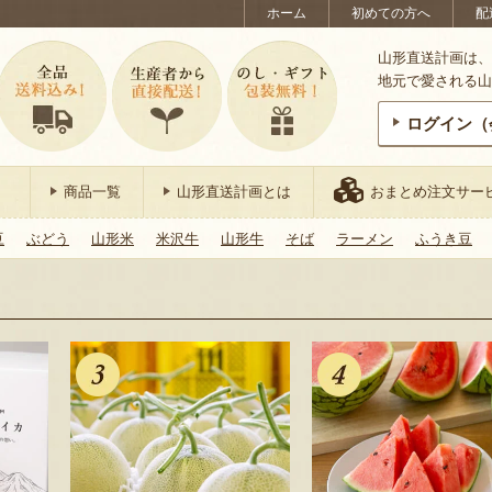
ホーム
初めての方へ
配
山形直送計画は、
地元で愛される山
ログイン（
商品一覧
山形直送計画とは
おまとめ注文サー
豆
ぶどう
山形米
米沢牛
山形牛
そば
ラーメン
ふうき豆