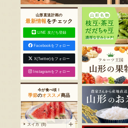
山形直送計画の
最新情報
をチェック
LINE 友だち登録
Facebookをフォロー
X(Twitter)をフォロー
Instagramをフォロー
今が食べ頃！
季節
の
オススメ
商品
スイカ (8)