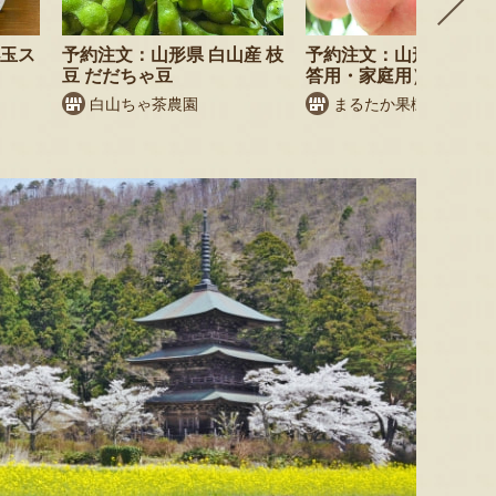
小玉ス
予約注文：山形県 白山産 枝
予約注文：山形県産 桃
豆 だだちゃ豆
答用・家庭用）
白山ちゃ茶農園
まるたか果樹園