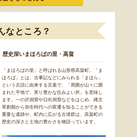
ミックスゼリー
シ「おおもの」
予約注文
肉・青
『たかはたファーム』
『長岡ファーム』
んなところ？
歴史深いまほろばの里・高畠
8月9日 17:49 [兵庫県]
8月9日 14:29 [神奈川県]
8月9
「まほろばの里」と呼ばれる山形県高畠町。「ま
ほろば」とは、古事記などにみられる「まほら」
という古語に由来する言葉で、「周囲が山々に囲
まれた平地で、実り豊かな住みよい所」を意味し
ます。一の沢洞窟や日向洞窟などをはじめ、縄文
草創期から弥生時代への変遷を知ることができる
重要な遺跡や、町内に広がる古墳群は、高畠町の
歴史の深さと土地の豊かさを物語っています。
山形県産 シャインマスカット・
山形県産 庄内砂丘メロン
山形県産
藤稔
『小林直太郎農園』