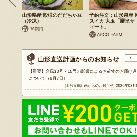
リームセ
山形県産 殿様のだだちゃ豆
予約注文：山形県産 
（冷凍）
スイカ 大玉「羅皇ザ
ィート」
JA鶴岡
ARCO FARM
山形直送計画からのお知らせ
一
【重要】台風13号・15号の影響によるお荷物のお届け遅
について（8月7日）
[山形直送計画からのお知らせ]
2026年08月