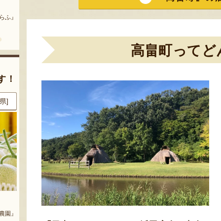
まいにちのこめ油
予約注文：山形県産 桃（贈答
用・家庭用）
どう』
『三和油脂株式会社』
『栗原果樹園』
高畠町ってど
す！
県]
8月9日 13:49 [茨城県]
8月9日 13:28 [茨城県]
庭用）
山形牛ハンバーグ
山形県産 庄内柿
樹園』
『丸内牛肉店』
『戸田農園』