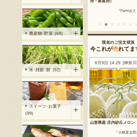
産 メロン（赤
用・家庭用）
米沢牛
『Farmおとらふ』
『肉匠えん
イフデザイン』
農産物･野菜 (69)
現在のご注文状況
今これが
売
れてま
9 [兵庫県]
8月9日 14:29 [神奈川県]
8月9日 14:01 [山形
米･雑穀･餅 (92)
スイーツ･お菓子
(99)
ンマスカット・
山形県産 庄内砂丘メロン
山形県産 桃（贈答用・家
『小林直太郎農園』
『まるたか果