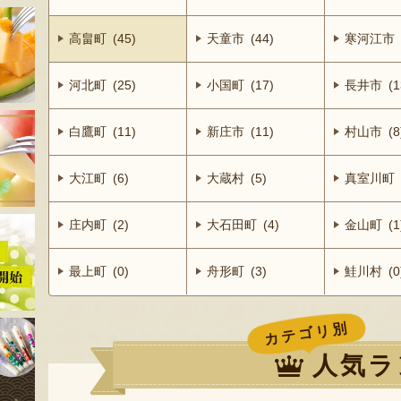
高畠町 (45)
天童市 (44)
寒河江市 (
河北町 (25)
小国町 (17)
長井市 (1
白鷹町 (11)
新庄市 (11)
村山市 (8
大江町 (6)
大蔵村 (5)
真室川町 (
庄内町 (2)
大石田町 (4)
金山町 (1
最上町 (0)
舟形町 (3)
鮭川村 (0
カテゴリ別
人気ラ