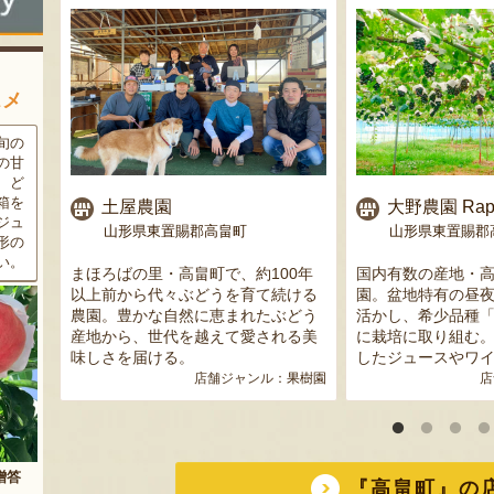
スメ
条件
三和油脂の看板商品「まいに
果樹栽培が盛んな東根市で育
ラン
ちのこめ油」は、新鮮な国産
った「白桃」。あえて大玉で
細か
の「米ぬか」から作られた食
はなく、美味しさや食感を重
濃厚
用油。油特有の臭いやクセが
視した「中玉」にこだわって
土屋農園
大野農園 Rapp
す。
なく、食材の美味しさを引き
栽培しています。「陽夏妃」
山形県東置賜郡高畠町
山形県東置賜郡
りの
立てます。一度使えば、毎日
や「川中島白桃」など、その
物に
使いたくなること間違いなし
時期に旬の品種をお届けしま
0年
まほろばの里・高畠町で、約100年
国内有数の産地・
です。
す。
ー
以上前から代々ぶどうを育て続ける
園。盆地特有の昼
」など
農園。豊かな自然に恵まれたぶどう
活かし、希少品種
ンクー
産地から、世代を越えて愛される美
に栽培に取り組む
実力
味しさを届ける。
したジュースやワ
農業法人
店舗ジャンル：
果樹園
店
『高畠町』の