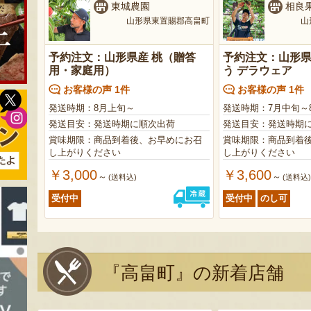
東城農園
相良
山形県東置賜郡高畠町
山
予約注文：山形県産 桃（贈答
予約注文：山形県
用・家庭用）
う デラウェア
お客様の声 1件
お客様の声 1件
発送時期：8月上旬～
発送時期：7月中旬～
発送目安：発送時期に順次出荷
発送目安：発送時期
賞味期限：商品到着後、お早めにお召
賞味期限：商品到着
し上がりください
し上がりください
￥3,000
￥3,600
～
～
(送料込)
(送料込
受付中
受付中
のし可
『高畠町』の新着店舗