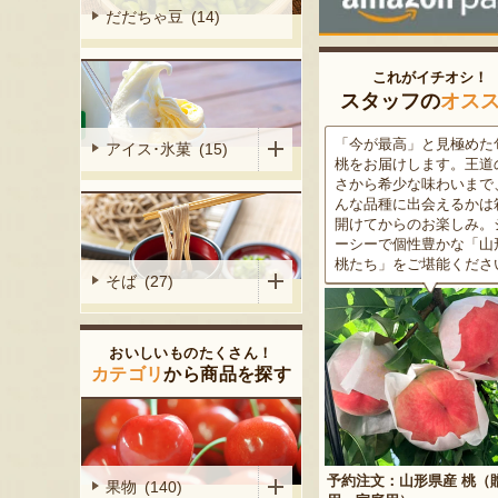
だだちゃ豆 (14)
これがイチオシ！
スタッフの
オス
がる尾花沢
「今が最高」と見極めた旬の
米沢牛は、非常に厳しい
アイス･氷菓 (15)
大地で丹精込
桃をお届けします。王道の甘
をクリアした最高級のブ
メロンは、糖
さから希少な味わいまで、ど
ド牛。美しいサシ・きめ
る「知る人ぞ
んな品種に出会えるかは箱を
な肉質・とろける食感・
十四代 中川吉右衛門
渡部ファーム
です。一口頬
開けてからのお楽しみ。ジュ
な旨味、すべてが抜群で
山形県東置賜郡高畠町
山形県東置賜郡高畠町
いっぱいに広
ーシーで個性豊かな「山形の
高級感のある黒化粧箱入
醇な香りをお
桃たち」をご堪能ください。
ため、大切な人への贈り
大自然に囲まれた高畠町にて、お米
山形県南部の高畠町にて、約30
そば (27)
どうぞ！
や枝豆を中心に生産する「十四代 中
前から農業を営む「渡部ファ
川吉右衛門」。農薬・肥料を使わな
ム」。「つや姫」や「雪若丸
い自然栽培に取り組み、食の安全・
の米を生産し、数々の食味コ
おいしいものたくさん！
美味しさを追求している。
ルで「最優秀賞」を受賞する
カテゴリ
から商品を探す
派。
店舗ジャンル：
農家･農業法人
店舗ジャンル：
農家･
予約注文：山形県産 桃（贈答
果物 (140)