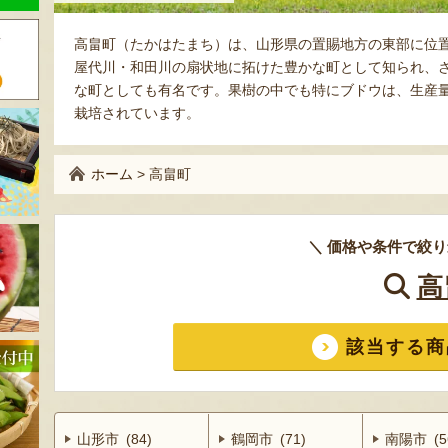
高畠町（たかはたまち）は、山形県の置賜地方の東部に位置
屋代川・和田川の扇状地に拓けた豊かな町として知られ、
な町としても有名です。果樹の中でも特にブドウは、生産
栽培されています。
ホーム
>
高畠町
＼ 価格や条件で絞り
高
該当する商
山形市 (84)
鶴岡市 (71)
南陽市 (5