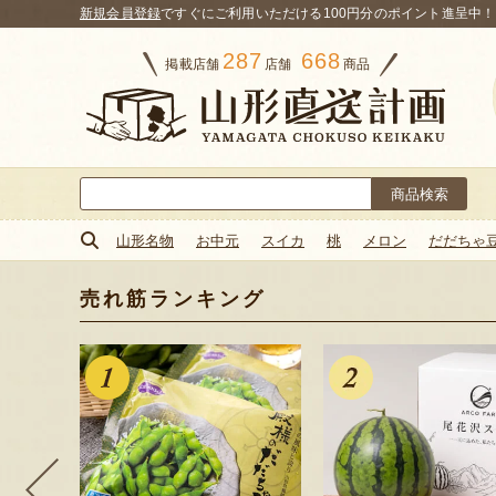
新規会員登録
ですぐにご利用いただける100円分のポイント進呈中！
287
668
掲載店舗
店舗
商品
検
索:
山形名物
お中元
スイカ
桃
メロン
だだちゃ
売れ筋ランキング