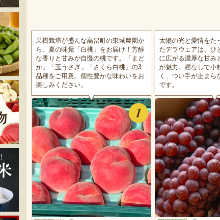
果樹栽培が盛んな高畠町の東城農園か
太陽の光と愛情をた
ら、夏の味覚「白桃」をお届け！芳醇
たデラウェアは、ひ
な香りと甘みが自慢の桃です。「まど
に広がる濃厚な甘み
か」「玉うさぎ」「さくら白桃」の3
が魅力。種なしで小
品種をご用意。個性豊かな味わいをお
く、つい手が止まら
楽しみください。
です。