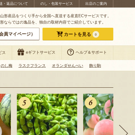
送・返品について
のし・包装サービス
出店のご案内
山形産品をつくり手から全国へ直送する産直ECサービスです。
形ならではの逸品を、独自の取材内容でご紹介しています。
会員マイページ）
カートを見る
0
eギフトサービス
ヘルプ＆サポート
ビス
のし梅
ラスクフランス
オランダせんべい
飾り駒