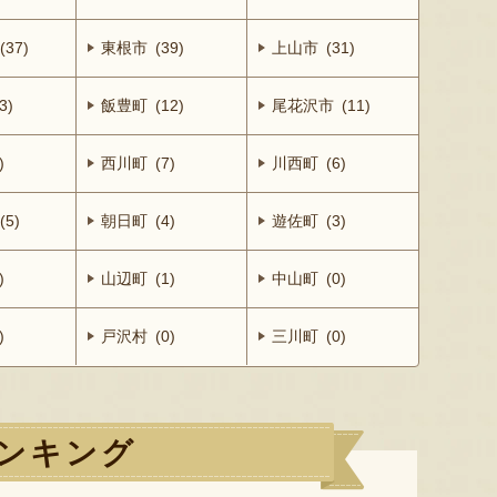
37)
東根市 (39)
上山市 (31)
3)
飯豊町 (12)
尾花沢市 (11)
)
西川町 (7)
川西町 (6)
5)
朝日町 (4)
遊佐町 (3)
)
山辺町 (1)
中山町 (0)
)
戸沢村 (0)
三川町 (0)
ンキング