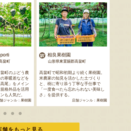
色とりどりのフルーツがぎゅ
寒河江市の肥沃な大地で育っ
肥沃な
っと詰まった「ミックスゼリ
たスイートコーン「おおも
市。そ
ー」。色をテーマに、素材の
の」。存在感のある大きさ
めて育
組み合わせやカットの仕方に
と、果物にも負けない濃厚な
度15
orti
相良果樹園
晩
もこだわりました。箱を開け
甘みが特徴。朝採りをその日
知るお
高畠町
山形県東置賜郡高畠町
山
た瞬間に笑顔になれるゼリー
のうちに発送し、鮮度そのま
張るだ
は、大切な方への贈り物にも
まにお届けします。
がる幸
高畠町のぶどう農
高畠町で昭和初期より続く果樹園。
1948
最適。
届けし
夜の寒暖差などを
米農家の知見を活かした土づくり
に古く
「高尾」をメイン
と、樹に寄り添う丁寧な手仕事で
し、製
。規格外品を活用
「一度食べたら忘れられない美味し
「晩菊」
インも人気だ。
さ」を提供する。
た奥深
舗ジャンル：
果樹園
店舗ジャンル：
果樹園
店
予約注文：山形県産トウモロコ
店舗をもっと見る