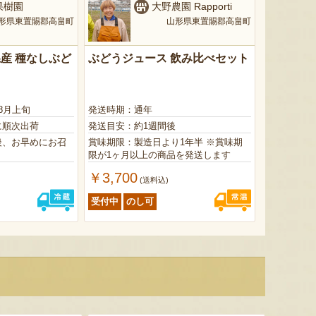
果樹園
大野農園 Rapporti
形県東置賜郡高畠町
山形県東置賜郡高畠町
産 種なしぶど
ぶどうジュース 飲み比べセット
8月上旬
発送時期：通年
に順次出荷
発送目安：約1週間後
後、お早めにお召
賞味期限：製造日より1年半 ※賞味期
限が1ヶ月以上の商品を発送します
￥3,700
)
(送料込)
受付中
のし可