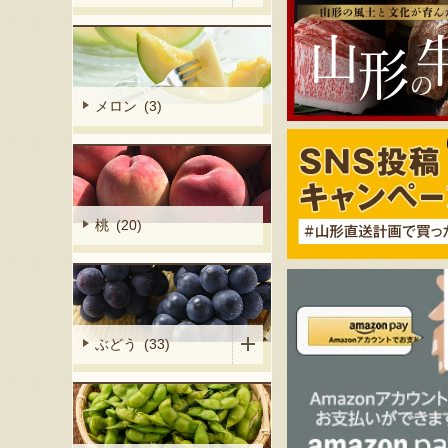
メロン (3)
桃 (20)
ぶどう (33)