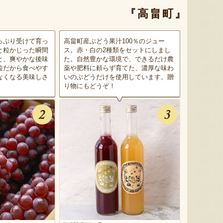
『高畠町』
っぷり受けて育っ
高畠町産ぶどう果汁100％のジュー
と粒かじった瞬間
ス。赤・白の2種類をセットにしまし
と、爽やかな後味
た。自然豊かな環境で、できるだけ農
粒だから食べやす
薬や肥料に頼らず育てた、濃厚な味わ
なくなる美味しさ
いのぶどうだけを使用しています。贈
り物にもどうぞ！