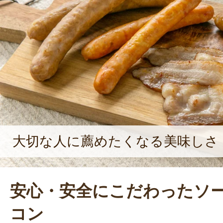
の子どもに、安心・安全なものを食
つも食に気を配ってくれていました
たり前に染み付いているんです」と
や、自分の子どもたちに、自信を持
心・安全だよ』って伝えられるもの
っていきたい」と片平さん。「そし
味しい』と言って喜んでもらえれば
ことはないですね」と、笑顔で語っ
大切な人に薦めたくなる美味しさ
安心・安全にこだわったソ
コン