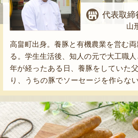
代表取締
山
高畠町出身。養豚と有機農業を営む両
る。学生生活後、知人の元で大工職人
年が経ったある日、養豚をしていた
り、うちの豚でソーセージを作らな
り、一念発起。全国食肉学校に通いな
ハウスファイン」を設立。開店以来、
できた。片平さんが「自身の原点」
のために有機農業に取り組んでいた両