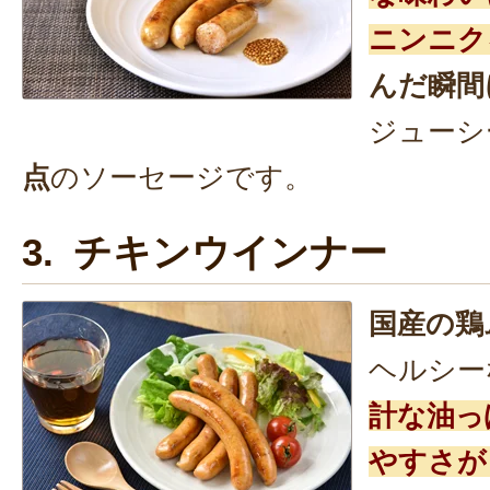
ニンニク
んだ瞬間
ジューシ
点
のソーセージです。
3. チキンウインナー
国産の鶏
ヘルシー
計な油っ
やすさが