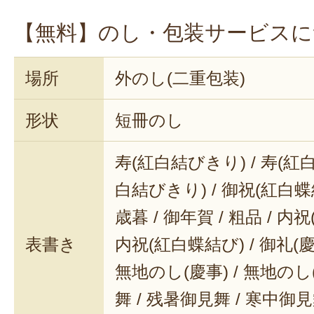
【無料】のし・包装サービスに
場所
外のし(二重包装)
形状
短冊のし
寿(紅白結びきり) / 寿(紅白
白結びきり) / 御祝(紅白蝶結
歳暮 / 御年賀 / 粗品 / 内
表書き
内祝(紅白蝶結び) / 御礼(慶事
無地のし(慶事) / 無地のし
舞 / 残暑御見舞 / 寒中御見舞