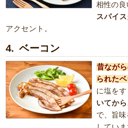
相性の良
スパイス
アクセント。
4. ベーコン
昔ながら
られたベ
に塩をす
いてから
で、旨味
していま