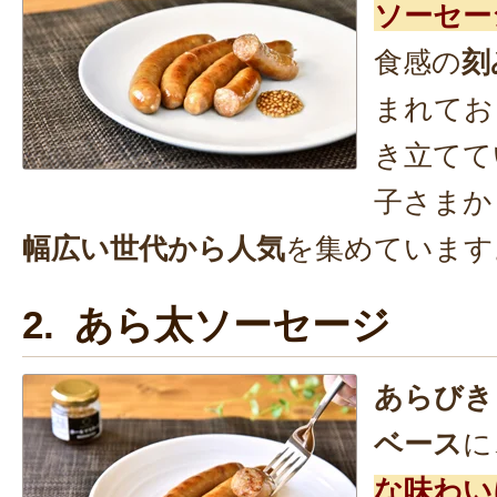
ソーセー
食感の
刻
まれてお
き立てて
子さまか
幅広い世代から人気
を集めています
2. あら太ソーセージ
あらびき
ベース
に
な味わい