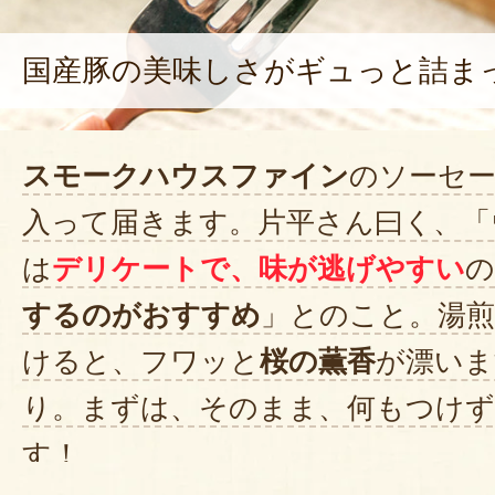
国産豚の美味しさがギュっと詰ま
スモークハウスファイン
のソーセ
入って届きます。片平さん曰く、「
は
デリケートで、味が逃げやすい
の
するのがおすすめ
」とのこと。湯
けると、フワッと
桜の薫香
が漂いま
り。まずは、そのまま、何もつけ
す！