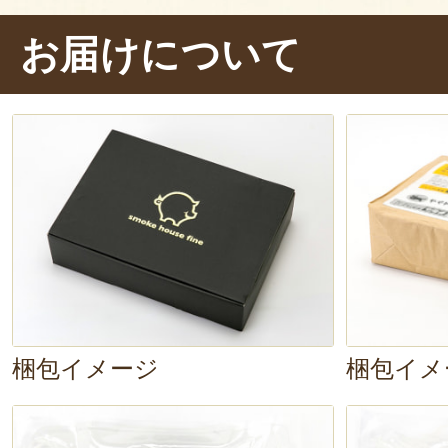
パリッ！
ん～～、
お肉のジューシー
お届けについて
りも良く、噛むたびに口の中で肉汁
入っている刻み玉ねぎのコリッとし
アクセントになっていて、とても
て、
ホールマスタード
をたっぷり付
うんうん、
マスタードの程よい酸味
ージの濃厚な味わいを引き立ててい
組み合わせ
ですね。
梱包イメージ
梱包イメ
今回は湯煎していただきましたが、
に入れたりする
のもおすすめです