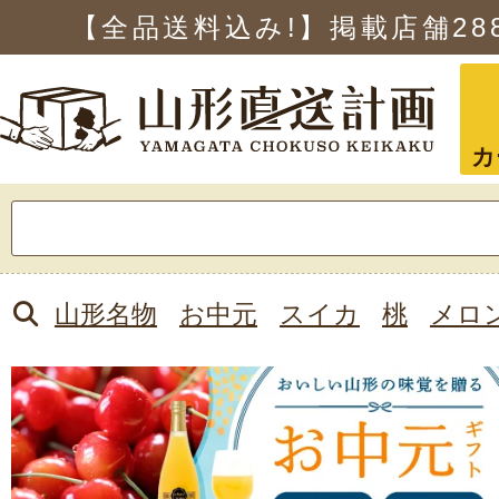
【全品送料込み!】掲載店舗
28
カ
検
索:
山形名物
お中元
スイカ
桃
メロ