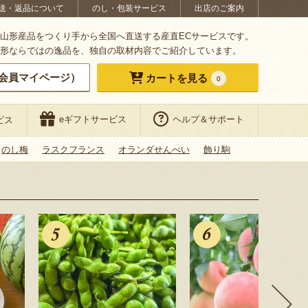
送・返品について
のし・包装サービス
出店のご案内
山形産品をつくり手から全国へ直送する産直ECサービスです。
形ならではの逸品を、独自の取材内容でご紹介しています。
会員マイページ）
カートを見る
0
eギフトサービス
ヘルプ＆サポート
ビス
のし梅
ラスクフランス
オランダせんべい
飾り駒