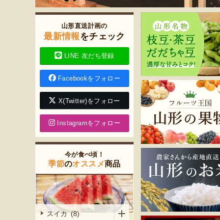
山形直送計画の
最新情報
をチェック
LINE 友だち登録
Facebookをフォロー
X(Twitter)をフォロー
Instagramをフォロー
今が食べ頃！
季節
の
オススメ
商品
スイカ (8)