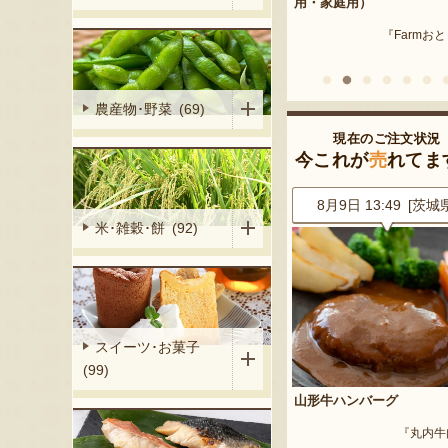
産 メロン（赤
用・家庭用）
米沢牛
『Farmおとらふ』
『肉匠えん
イフデザイン』
農産物･野菜 (69)
現在のご注文状況
今これが
売
れてま
1 [山形県]
8月9日 13:49 [茨城県]
8月9日 13:28 [茨城
米･雑穀･餅 (92)
スイーツ･お菓子
(99)
答用・家庭用）
山形牛ハンバーグ
山形県産 庄内柿
るたか果樹園』
『丸内牛肉店』
『戸田