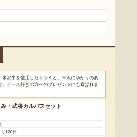
ミックスゼリー
シ「おおもの」
予約注文
肉・青
『たかはたファーム』
『長岡ファーム』
8月9日 14:01 [山形県]
8月9日 13:49 [茨城県]
8月9
。米沢牛を使用したサラミと、米沢にゆかりのあ
け。ビール好きの方へのプレゼントにも喜ばれま
らみ・武将カルパスセット
山形県産 桃（贈答用・家庭用）
山形牛ハンバーグ
山形県産
後
り120日
『まるたか果樹園』
『丸内牛肉店』