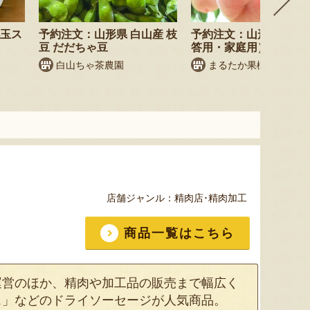
小玉ス
予約注文：山形県 白山産 枝
予約注文：山形県産 桃
豆 だだちゃ豆
答用・家庭用）
白山ちゃ茶農園
まるたか果樹園
店舗ジャンル：
精肉店･精肉加工
商品一覧はこちら
運営のほか、精肉や加工品の販売まで幅広く
ス」などのドライソーセージが人気商品。