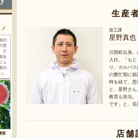
生産
スメ
加工課
星野真也
条件
三和油脂の看板商品「まいに
果樹栽培が盛んな東根市で育
ラン
ちのこめ油」は、新鮮な国産
った「白桃」。あえて大玉で
細か
の「米ぬか」から作られた食
はなく、美味しさや食感を重
川西町出身。
濃厚
用油。油特有の臭いやクセが
視した「中玉」にこだわって
入社。「もと
す。
なく、食材の美味しさを引き
栽培しています。「陽夏妃」
り、カルパス
りの
立てます。一度使えば、毎日
や「川中島白桃」など、その
物に
使いたくなること間違いなし
時期に旬の品種をお届けしま
の繁忙期に箱
です。
す。
時を経て、思
と、星野さん
教育も担当。
です」と、笑
店舗