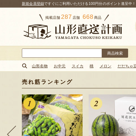
新規会員登録
ですぐにご利用いただける100円分のポイント進呈中！
287
668
掲載店舗
店舗
商品
検
索:
山形名物
お中元
スイカ
桃
メロン
だだちゃ
売れ筋ランキング