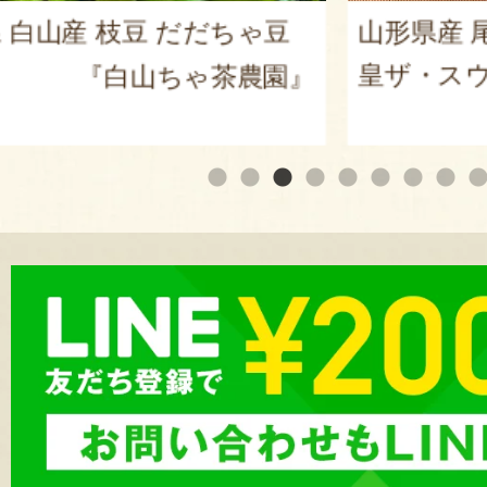
だだちゃ豆
山形県産 尾花沢スイカ 大
皇ザ・スウィート」
ゃ茶農園』
『ARCO 