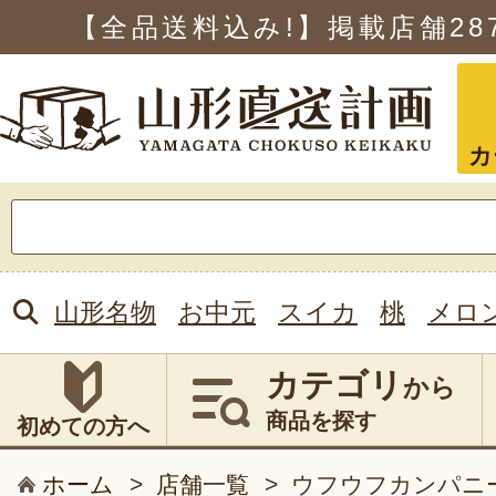
【全品送料込み!】掲載店舗
28
カ
検
索:
山形名物
お中元
スイカ
桃
メロ
カテゴリ
から
商品を探す
初めての方へ
ホーム
>
店舗一覧
>
ウフウフカンパニ