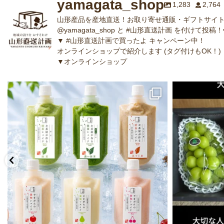
yamagata_shop
1,283
2,764
山形産品を産地直送！お取り寄せ通販・ギフトサイト
@yamagata_shop と #山形直送計画 を付けて投稿！
▼ #山形直送計画で買ったよ キャンペーン中！
オンラインショップで紹介します (タグ付けもOK！)
▼オンラインショップ