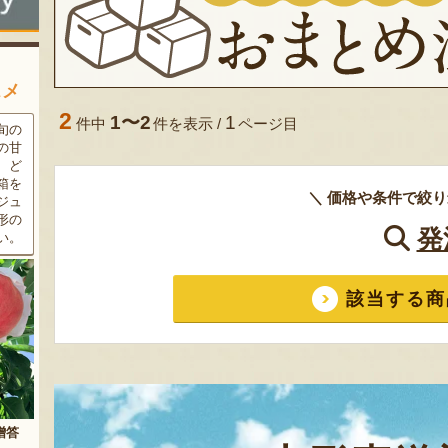
スメ
2
1〜2
1
件中
件を表示 /
ページ目
条件
三和油脂の看板商品「まいに
果樹栽培が盛んな東根市で育
ラン
ちのこめ油」は、新鮮な国産
った「白桃」。あえて大玉で
細か
の「米ぬか」から作られた食
はなく、美味しさや食感を重
濃厚
用油。油特有の臭いやクセが
視した「中玉」にこだわって
＼ 価格や条件で絞り
す。
なく、食材の美味しさを引き
栽培しています。「陽夏妃」
りの
立てます。一度使えば、毎日
や「川中島白桃」など、その
発
物に
使いたくなること間違いなし
時期に旬の品種をお届けしま
です。
す。
該当する商