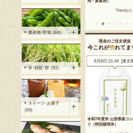
産 メロン（赤
用・家庭用）
米沢牛
『Farmおとらふ』
『肉匠えん
イフデザイン』
農産物･野菜 (69)
現在のご注文状況
今これが
売
れてま
0 [東京都]
8月8日 21:40 [東京都]
8月8日 20:42 [兵庫
米･雑穀･餅 (92)
スイーツ･お菓子
(99)
プルパイ
令和7年度米 山形県産コシヒカ
山形県産 尾花沢スイカ 大
リ（特別栽培米）
「羅皇ザ・スウィート」
処 松月堂布川』