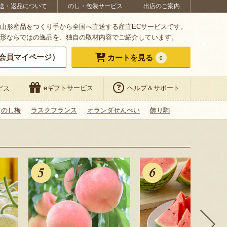
送・返品について
のし・包装サービス
出店のご案内
山形産品をつくり手から全国へ直送する産直ECサービスです。
形ならではの逸品を、独自の取材内容でご紹介しています。
会員マイページ）
カートを見る
0
eギフトサービス
ヘルプ＆サポート
ビス
のし梅
ラスクフランス
オランダせんべい
飾り駒