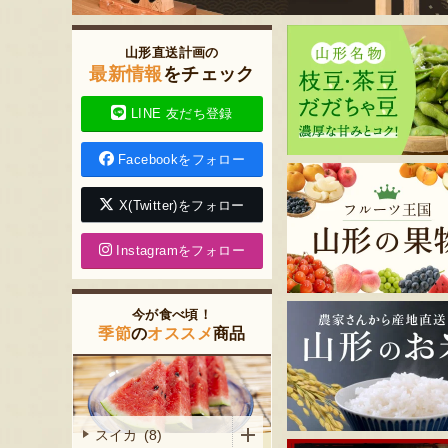
山形直送計画の
最新情報
をチェック
LINE 友だち登録
Facebookをフォロー
X(Twitter)をフォロー
Instagramをフォロー
今が食べ頃！
季節
の
オススメ
商品
スイカ (8)