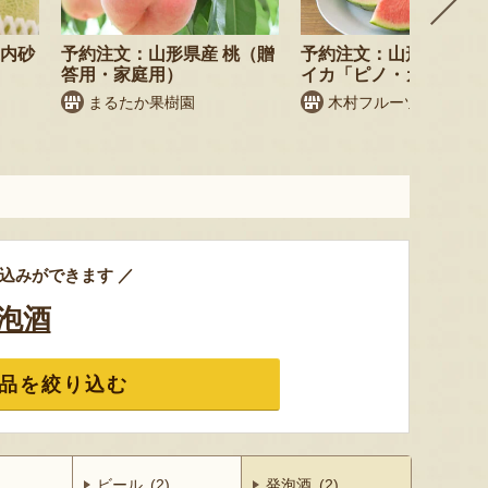
庄内砂
予約注文：山形県産 桃（贈
予約注文：山形県産 小
答用・家庭用）
イカ「ピノ・ガール」
まるたか果樹園
木村フルーツ
込みができます ／
泡酒
品を絞り込む
)
ビール (2)
発泡酒 (2)