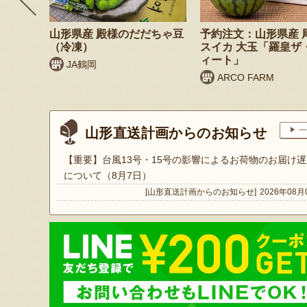
 桃（贈
山形県産 殿様のだだちゃ豆
予約注文：山形県産 
（冷凍）
スイカ 大玉「羅皇ザ
ィート」
JA鶴岡
ARCO FARM
山形直送計画からのお知らせ
一
【重要】台風13号・15号の影響によるお荷物のお届け遅
について（8月7日）
[山形直送計画からのお知らせ]
2026年08月