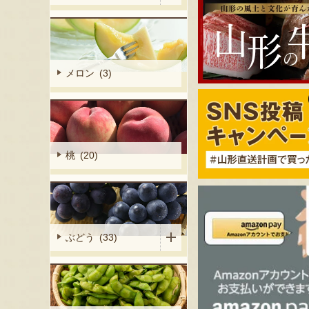
メロン (3)
桃 (20)
ぶどう (33)