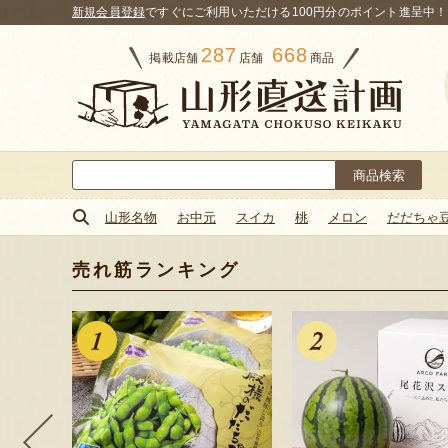
新規会員登録
ですぐにご利用いただける100円分のポイント進呈中！
287
668
掲載店舗
店舗
商品
検
索:
山形名物
お中元
スイカ
桃
メロン
だだちゃ
売れ筋ランキング