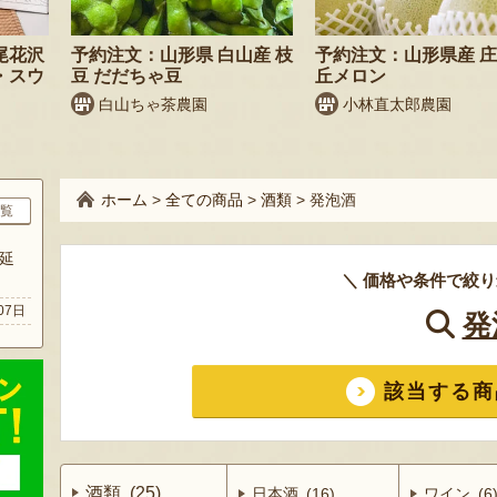
尾花沢
予約注文：山形県 白山産 枝
予約注文：山形県産 
・スウ
豆 だだちゃ豆
丘メロン
白山ちゃ茶農園
小林直太郎農園
ホーム
>
全ての商品
>
酒類
>
発泡酒
覧
延
＼ 価格や条件で絞り
07日
発
該当する商
酒類 (25)
日本酒 (16)
ワイン (6