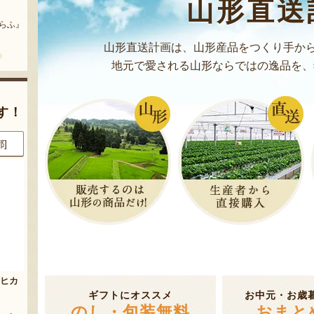
山形直送
まいにちのこめ油
予約注文：山形県産 桃（贈答
用・家庭用）
どう』
『三和油脂株式会社』
『栗原果樹園』
山形直送計画は、山形産品をつくり手から
地元で愛される山形ならではの逸品を、
す！
県]
8月8日 18:50 [徳島県]
8月8日 17:27 [東京都]
玉
山形県産 尾花沢スイカ 大玉
山形県産りんご
「羅皇ザ・スウィート」
ギフトにオススメ
お中元・お歳
『荒木ファーム』
のし・包装無料
おまと