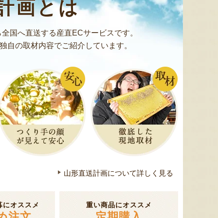
計画とは
ミックスゼリー
シ「おおもの」
予約注文
肉・青
『たかはたファーム』
『長岡ファーム』
全国へ直送する産直ECサービスです。
独自の取材内容でご紹介しています。
8月8日 22:00 [東京都]
8月8日 21:40 [東京都]
8月8
山形直送計画について詳しく見る
紅玉りんごのアップルパイ
令和7年度米 山形県産コシヒカ
山形県産
リ（特別栽培米）
「羅皇
暮にオススメ
重い商品にオススメ
『菓子処 松月堂布川』
め注文
定期購入