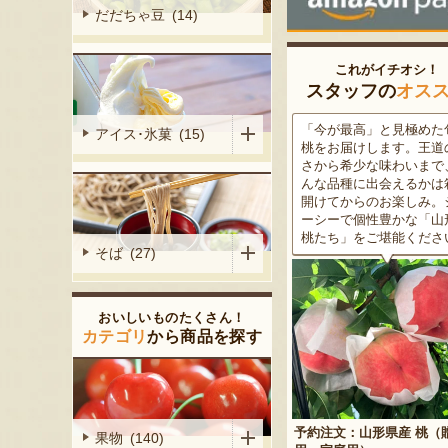
だだちゃ豆 (14)
これがイチオシ！
スタッフの
オス
がる尾花沢
「今が最高」と見極めた旬の
米沢牛は、非常に厳しい
アイス･氷菓 (15)
大地で丹精込
桃をお届けします。王道の甘
をクリアした最高級のブ
メロンは、糖
さから希少な味わいまで、ど
ド牛。美しいサシ・きめ
る「知る人ぞ
んな品種に出会えるかは箱を
な肉質・とろける食感・
です。一口頬
開けてからのお楽しみ。ジュ
な旨味、すべてが抜群で
いっぱいに広
ーシーで個性豊かな「山形の
高級感のある黒化粧箱入
醇な香りをお
桃たち」をご堪能ください。
ため、大切な人への贈り
そば (27)
どうぞ！
おいしいものたくさん！
カテゴリ
から商品を探す
予約注文：山形県産 桃（贈答
果物 (140)