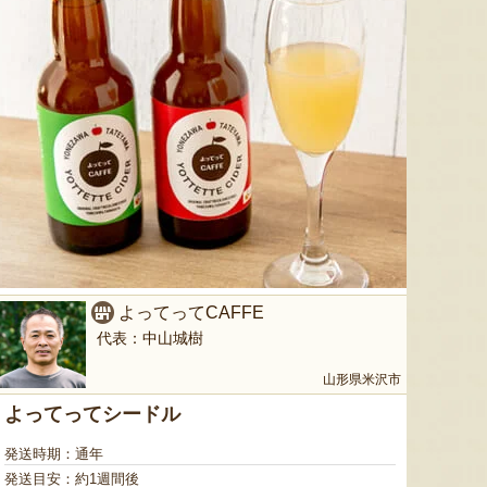
よってってCAFFE
代表：中山城樹
山形県米沢市
よってってシードル
発送時期：通年
発送目安：約1週間後