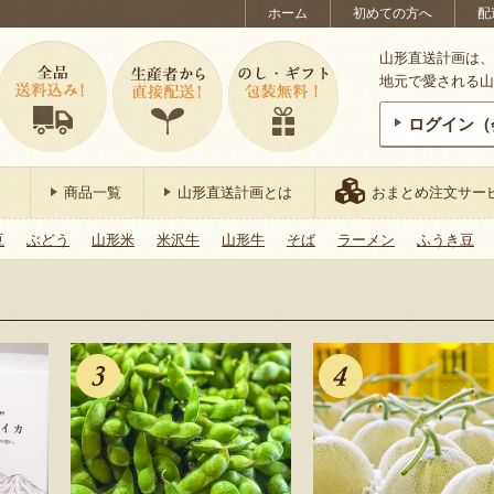
ホーム
初めての方へ
配
山形直送計画は、
地元で愛される山
ログイン（
商品一覧
山形直送計画とは
おまとめ注文サー
豆
ぶどう
山形米
米沢牛
山形牛
そば
ラーメン
ふうき豆