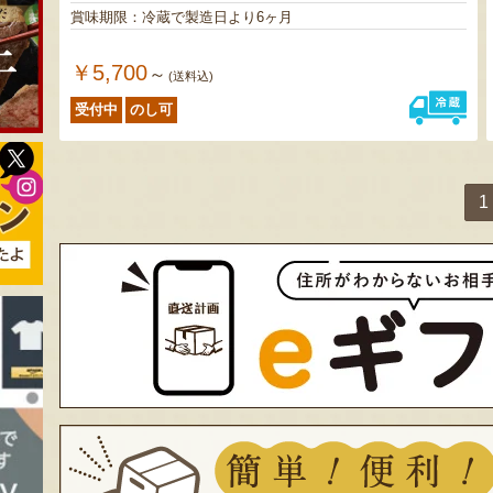
賞味期限：冷蔵で製造日より6ヶ月
￥5,700
～
(送料込)
受付中
のし可
1