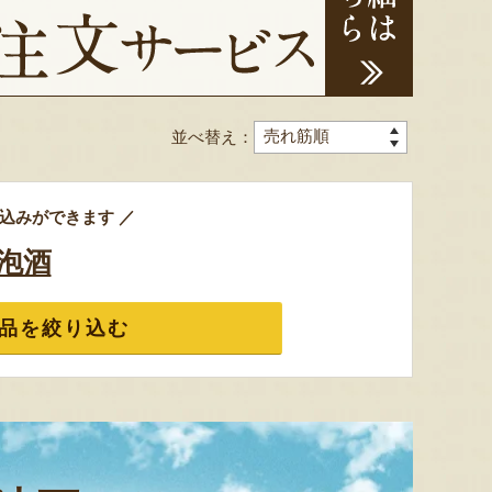
並べ替え：
色とりどりのフルーツがぎゅ
寒河江市の肥沃な大地で育っ
肥沃な
っと詰まった「ミックスゼリ
たスイートコーン「おおも
市。そ
ー」。色をテーマに、素材の
の」。存在感のある大きさ
めて育
組み合わせやカットの仕方に
と、果物にも負けない濃厚な
度15
込みができます ／
もこだわりました。箱を開け
甘みが特徴。朝採りをその日
知るお
た瞬間に笑顔になれるゼリー
のうちに発送し、鮮度そのま
張るだ
泡酒
は、大切な方への贈り物にも
まにお届けします。
がる幸
最適。
届けし
品を絞り込む
予約注文：山形県産トウモロコ