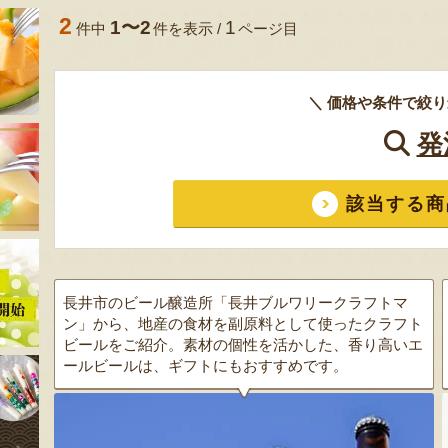
2
1〜2
1
件中
件を表示 /
ページ目
＼ 価格や条件で絞り
発
該当する商
長井市のビール醸造所「長井ブルワリークラフトマ
ン」から、地産の食材を副原料として使ったクラフト
ビールをご紹介。素材の個性を活かした、香り高いエ
ールビールは、ギフトにもおすすめです。