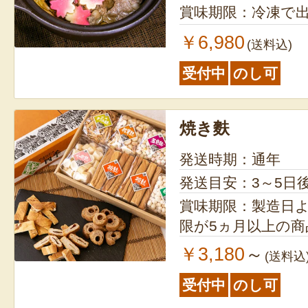
賞味期限：冷凍で出
￥6,980
(送料込)
受付中
のし可
焼き麩
発送時期：通年
発送目安：3～5日
賞味期限：製造日より10
限が5ヵ月以上の
￥3,180
～
(送料込
受付中
のし可