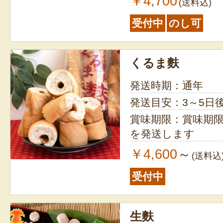
￥4,700
(送料込)
受付中
のし可
くるま麩
発送時期：通年
発送目安：3～5日
賞味期限：賞味期限
を発送します
￥4,600
～
(送料込
受付中
生麩