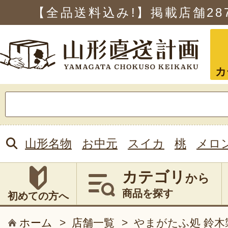
【全品送料込み!】掲載店舗
28
カ
検
索:
山形名物
お中元
スイカ
桃
メロ
カテゴリ
から
商品を探す
初めての方へ
ホーム
>
店舗一覧
>
やまがたふ処 鈴木