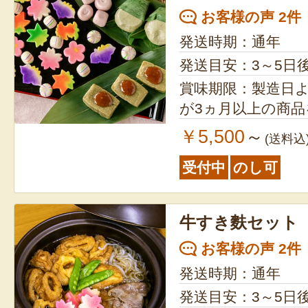
お客様の声 2件
発送時期：通年
発送目安：3～5日
賞味期限：製造日より6ヵ月
が3ヵ月以上の商
￥5,500
～
(送料込
受付中
のし可
牛すき麩セット
お客様の声 2件
発送時期：通年
発送目安：3～5日