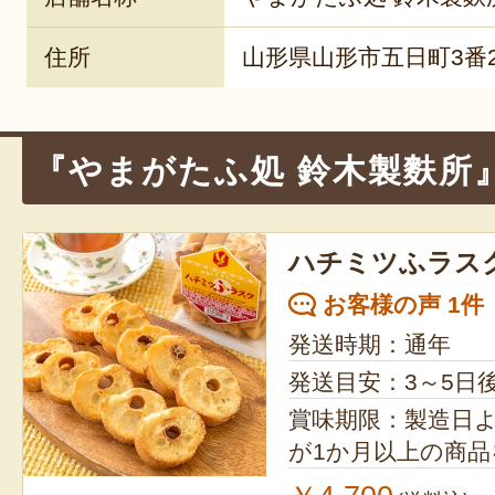
住所
山形県山形市五日町3番2
『やまがたふ処 鈴木製麩所
ハチミツふラス
お客様の声 1件
発送時期：通年
発送目安：3～5日
賞味期限：製造日よ
が1か月以上の商