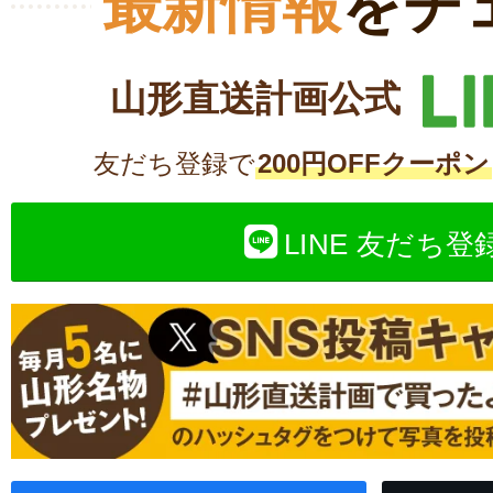
最新情報
をチ
山形直送計画公式
友だち登録で
200円OFFクーポン
LINE 友だち登