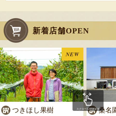
金のから揚げ麩
お客様の声 1件
新着店舗OPEN
発送時期：通年
発送目安：3～5日
賞味期限：製造日より6ヵ月
NEW
が3ヵ月以上の商
￥5,650
～
(送料込
受付中
のし可
つきほし果樹
桑名
スクロールできます