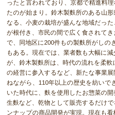
ったと言われており、京都で精進料理
たのが始まり。鈴木製麩所のある山形
なる、小麦の栽培が盛んな地域だった
が根付き、市民の間で広く食されてき
で、同地区に200件もの製麩所がしの
もある。現在では、業者数も大幅に減
が、鈴木製麩所は、時代の流れを柔軟
の経営に参入するなど、新たな事業展
ねながら、110年以上の歴史を紡いで
いた時代に、麩を使用したお惣菜の開
生麩など、乾物として販売するだけで
ンナップの商品開発が実現。現在も看