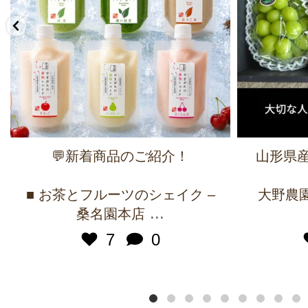
💬新着商品のご紹介！
山形県産
■ お茶とフルーツのシェイク –
大野農園 
...
桑名園本店
7
0