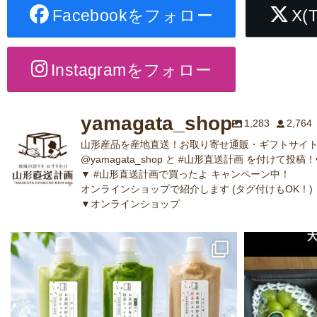
Facebookをフォロー
X(
Instagramをフォロー
yamagata_shop
1,283
2,764
山形産品を産地直送！お取り寄せ通販・ギフトサイト
@yamagata_shop と #山形直送計画 を付けて投稿！
▼ #山形直送計画で買ったよ キャンペーン中！
オンラインショップで紹介します (タグ付けもOK！)
▼オンラインショップ