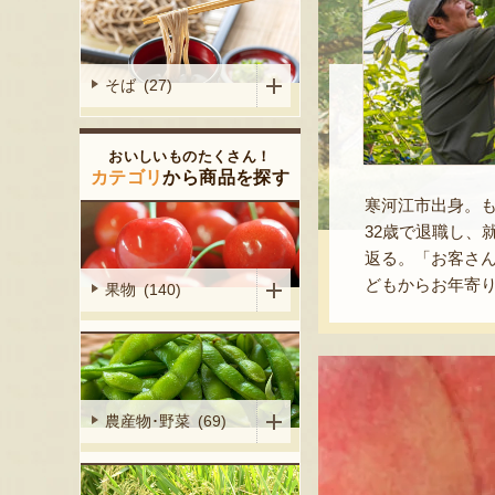
そば (27)
おいしいものたくさん！
カテゴリ
から商品を探す
寒河江市出身。
32歳で退職し、
返る。「お客さ
どもからお年寄
果物 (140)
農産物･野菜 (69)