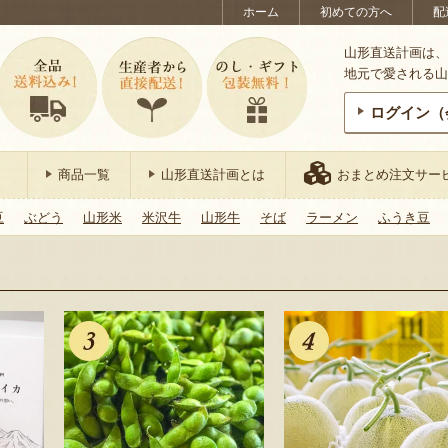
ホーム
初めての方へ
配
山形直送計画は、
地元で愛される山
ログイン（
商品一覧
山形直送計画とは
おまとめ注文サー
豆
ぶどう
山形米
米沢牛
山形牛
そば
ラーメン
ふうき豆