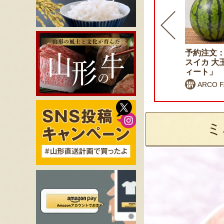
予約注文：山形県産 桃（贈
予約注文：
答用・家庭用）
スイカ 大
ィート」
戸田農園
ARCO 
ミ