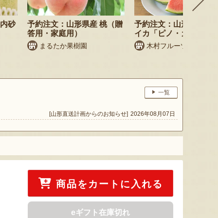
庄内砂
予約注文：山形県産 桃（贈
予約注文：山形県産 小
答用・家庭用）
イカ「ピノ・ガール」
まるたか果樹園
木村フルーツ
一覧
[山形直送計画からのお知らせ]
2026年08月07日
商品をカートに入れる
eギフト在庫切れ