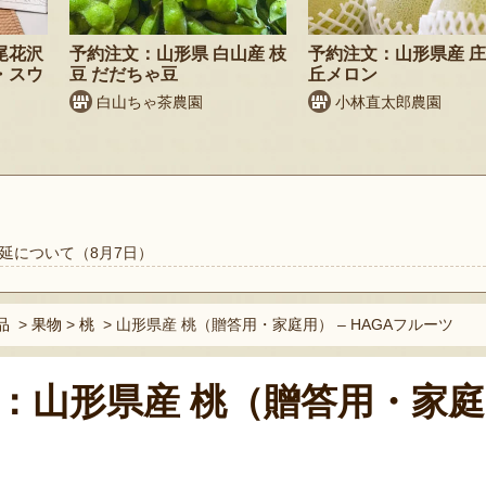
尾花沢
予約注文：山形県 白山産 枝
予約注文：山形県産 
・スウ
豆 だだちゃ豆
丘メロン
白山ちゃ茶農園
小林直太郎農園
延について（8月7日）
品
>
果物
>
桃
>
山形県産 桃（贈答用・家庭用） – HAGAフルーツ
：山形県産 桃（贈答用・家庭