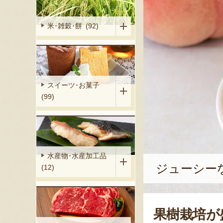
米･雑穀･餅 (92)
スイーツ･お菓子
(99)
水産物･水産加工品
ジューシー
(12)
果樹栽培が