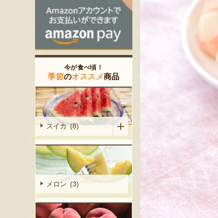
今が食べ頃！
季節
の
オススメ
商品
スイカ (8)
メロン (3)