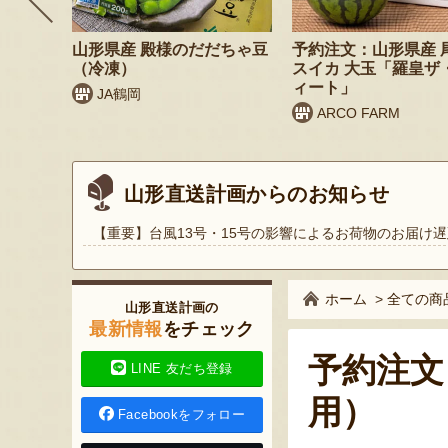
 桃（贈
山形県産 殿様のだだちゃ豆
予約注文：山形県産 
（冷凍）
スイカ 大玉「羅皇ザ
ィート」
JA鶴岡
ARCO FARM
山形直送計画からのお知らせ
【重要】台風13号・15号の影響によるお荷物のお届け遅
ホーム
>
全ての商
山形直送計画の
最新情報
をチェック
予約注文
LINE 友だち登録
用）
Facebookをフォロー