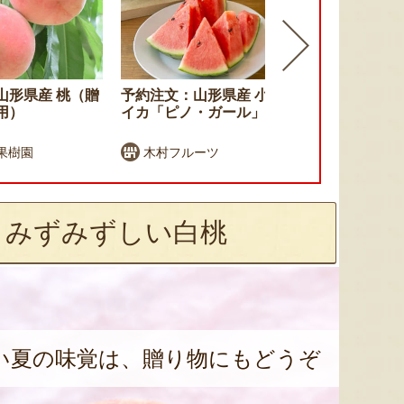
山形県産 桃（贈
予約注文：山形県産 小玉ス
予約注文：山
用）
イカ「ピノ・ガール」
答用・家庭
果樹園
木村フルーツ
あいたる
、みずみずしい白桃
い夏の味覚は、贈り物にもどうぞ