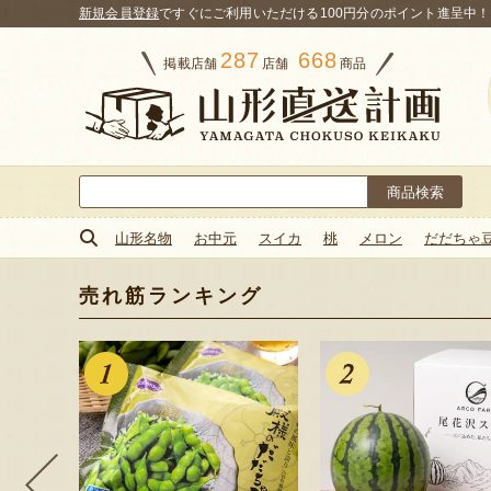
新規会員登録
ですぐにご利用いただける100円分のポイント進呈中！
287
668
掲載店舗
店舗
商品
検
索:
山形名物
お中元
スイカ
桃
メロン
だだちゃ
売れ筋ランキング