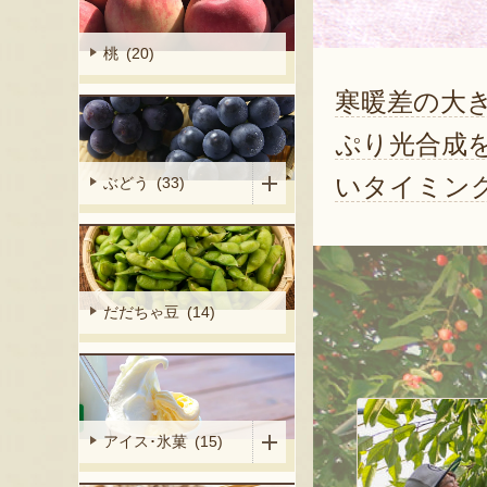
桃 (20)
寒暖差の大
ぷり光合成
いタイミン
ぶどう (33)
だだちゃ豆 (14)
アイス･氷菓 (15)