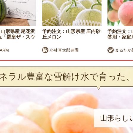
山形県産 尾花沢
予約注文：山形県産 庄内砂
予約注文：
玉「羅皇ザ・スウ
丘メロン
答用・家庭
FARM
小林直太郎農園
まるたか
ネラル豊富な雪解け水で育った
山形らし