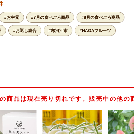
件
#お中元
#7月の食べごろ商品
#8月の食べごろ商品
品
#お返し総合
#寒河江市
#HAGAフルーツ
の商品は現在売り切れです。販売中の他の