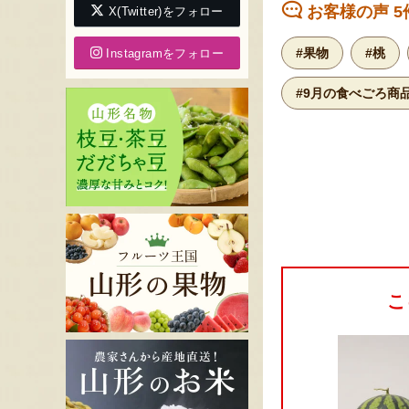
お客様の声 5
X(Twitter)をフォロー
#果物
#桃
Instagramをフォロー
#9月の食べごろ商
こ