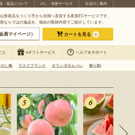
送・返品について
のし・包装サービス
出店のご案内
山形産品をつくり手から全国へ直送する産直ECサービスです。
形ならではの逸品を、独自の取材内容でご紹介しています。
会員マイページ）
カートを見る
0
eギフトサービス
ヘルプ＆サポート
ビス
のし梅
ラスクフランス
オランダせんべい
飾り駒