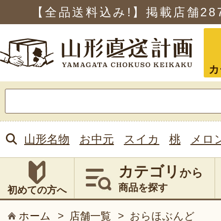
【全品送料込み!】掲載店舗
28
カ
検
索:
山形名物
お中元
スイカ
桃
メロ
カテゴリ
から
商品を探す
初めての方へ
ホーム
>
店舗一覧
>
おらほぶんど