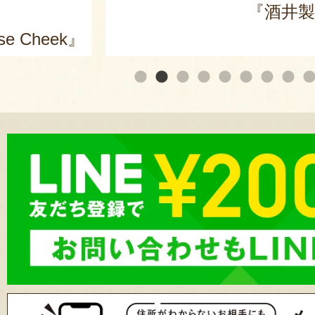
皇ザ・スウィート」
井製麺所』
『東海林