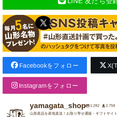
LINE 友だち登
Facebookをフォロー
X(
Instagramをフォロー
yamagata_shop
1,282
2,758
山形産品を産地直送！お取り寄せ通販・ギフトサイト