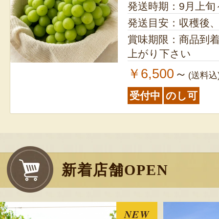
発送時期：9月上旬
発送目安：収穫後
賞味期限：商品到
上がり下さい
￥6,500
～
(送料込
受付中
のし可
新着店舗OPEN
NEW