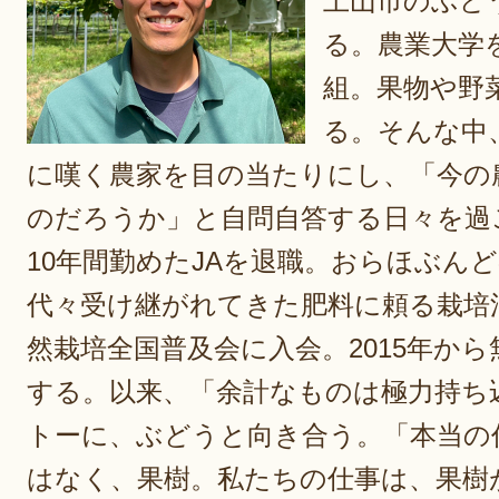
上山市のぶど
る。農業大学
組。果物や野
る。そんな中
に嘆く農家を目の当たりにし、「今の
のだろうか」と自問自答する日々を過ご
10年間勤めたJAを退職。おらほぶん
代々受け継がれてきた肥料に頼る栽培
然栽培全国普及会に入会。2015年か
する。以来、「余計なものは極力持ち
トーに、ぶどうと向き合う。「本当の
はなく、果樹。私たちの仕事は、果樹