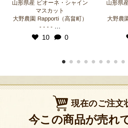
山形県産 ピオーネ・シャイン
山形県産
マスカット
大野農園 Rapporti（高畠町）
大野農園 
...
- - - -
10
0
現在のご注文
今この商品が売れ