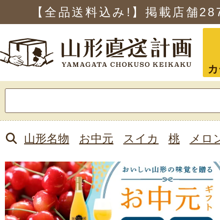
【全品送料込み!】掲載店舗
28
カ
検
索:
山形名物
お中元
スイカ
桃
メロ