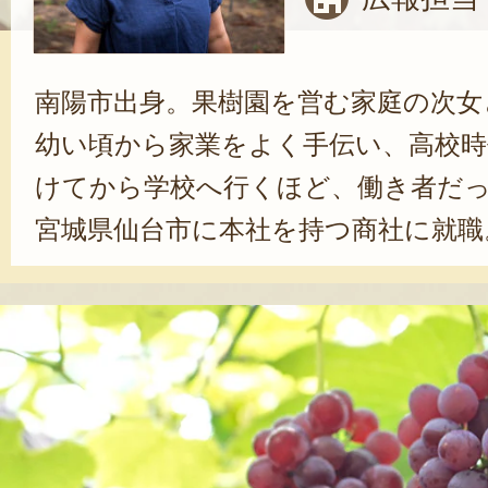
南陽市出身。果樹園を営む家庭の次女
幼い頃から家業をよく手伝い、高校時
けてから学校へ行くほど、働き者だ
宮城県仙台市に本社を持つ商社に就職
務員として12年務めた。実家の果樹
が、社内でも評判だったことから、
いただけるぶどうを、もっと多くの
と、一念発起。退職し、就農を決めた
を超えるぶどう栽培だけでなく、自
素材を使ったドライフルーツをはじ