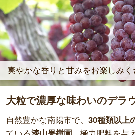
わった加工品の製造・販売も行う。
品開発に意欲的に取り組むなど、多
りは、「お客様に美味しいものを届
だけ。来ていただく方や、贈られた
った』の声が原動力ですね」と、笑顔
だった。
爽やかな香りと甘みをお楽しみく
大粒で濃厚な味わいのデラ
自然豊かな南陽市で、
30種類以上
ている
漆山果樹園
。極力肥料を与