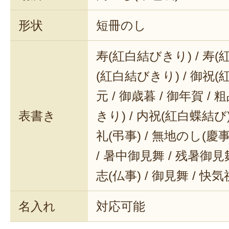
形状
短冊のし
寿(紅白結びきり) / 寿(
(紅白結びきり) / 御祝(
元 / 御歳暮 / 御年賀 / 
表書き
きり) / 内祝(紅白蝶結び) 
礼(弔事) / 無地のし(慶事
/ 暑中御見舞 / 残暑御見舞
志(仏事) / 御見舞 / 快
名入れ
対応可能