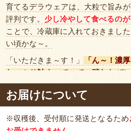
育てるデラウェアは、大粒で旨みが
評判です。
少し冷やして食べるのが
ことで、冷蔵庫に入れておきました
い頃かな～。
「いただきま～す！」
「ん～！濃厚
たっぷり詰まっていて、噛むたび
がります。これはおいしい！」。
お届けについて
とっても爽やかなので、夏のデザ
す。
※収穫後、受付順に発送となるため
そのまま食べるのはもちろん、ヨ
お受けできません。