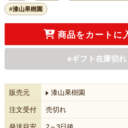
#漆山果樹園
商品をカートに
eギフト在庫切れ
販売元
漆山果樹園
注文受付
売切れ
発送目安
2～3日後