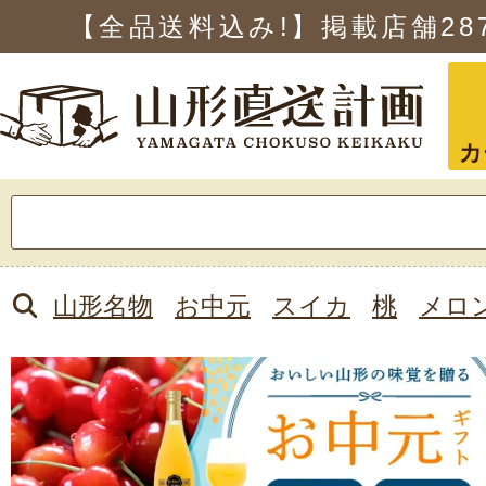
【全品送料込み!】掲載店舗
28
カ
検
索:
山形名物
お中元
スイカ
桃
メロ