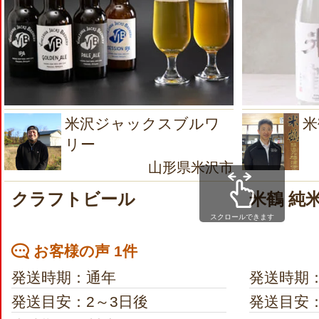
米沢ジャックスブルワ
米
リー
山形県米沢市
クラフトビール
米鶴 純
スクロールできます
お客様の声 1件
発送時期：通年
発送時期
発送目安：2～3日後
発送目安