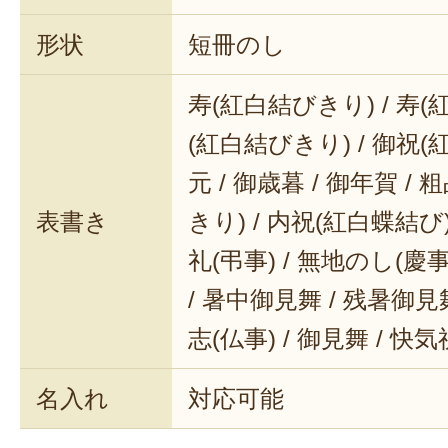
形状
短冊のし
寿(紅白結びきり) / 寿(
(紅白結びきり) / 御祝(
元 / 御歳暮 / 御年賀 / 
表書き
きり) / 内祝(紅白蝶結び) 
礼(弔事) / 無地のし(慶事
/ 暑中御見舞 / 残暑御見舞
志(仏事) / 御見舞 / 快
名入れ
対応可能