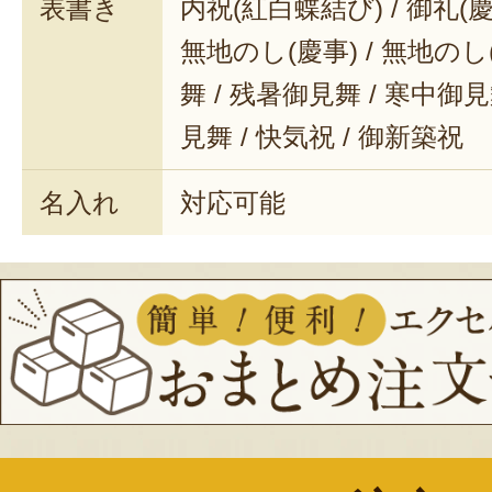
表書き
内祝(紅白蝶結び) / 御礼(慶事
無地のし(慶事) / 無地のし
舞 / 残暑御見舞 / 寒中御見舞
見舞 / 快気祝 / 御新築祝
名入れ
対応可能