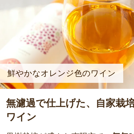
素材を使ったドライフルーツをはじ
わった加工品の製造・販売も行う。
品開発に意欲的に取り組むなど、多
りは、「お客様に美味しいものを届
だけ。来ていただく方や、贈られた
った』の声が原動力ですね」と、笑顔
だった。
鮮やかなオレンジ色のワイン
無濾過で仕上げた、自家栽
ワイン