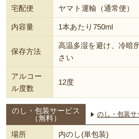
宅配便
ヤマト運輸（通常便）
内容量
1本あたり750ml
高温多湿を避け、冷暗
保存方法
さい
アルコー
12度
ル度数
のし・包装サービス
のし・包装サ
（無料）
場所
内のし(単包装)