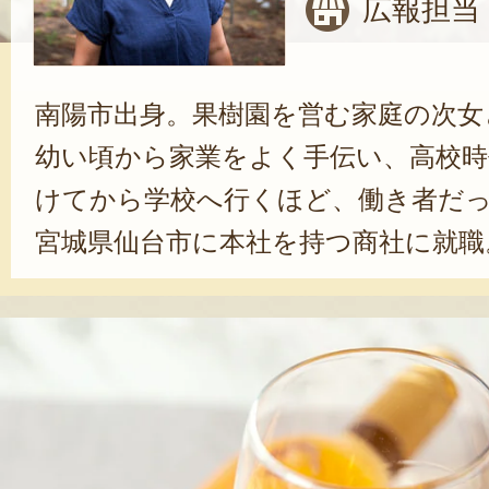
広報担当
南陽市出身。果樹園を営む家庭の次女
幼い頃から家業をよく手伝い、高校時
けてから学校へ行くほど、働き者だ
宮城県仙台市に本社を持つ商社に就職
務員として12年務めた。実家の果樹
が、社内でも評判だったことから、
いただけるぶどうを、もっと多くの
と、一念発起。退職し、就農を決めた
を超えるぶどう栽培だけでなく、自