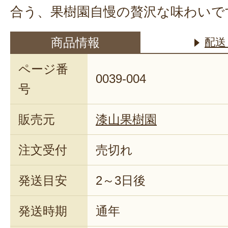
合う、果樹園自慢の贅沢な味わいで
商品情報
配送
ページ番
0039-004
号
販売元
漆山果樹園
注文受付
売切れ
発送目安
2～3日後
発送時期
通年