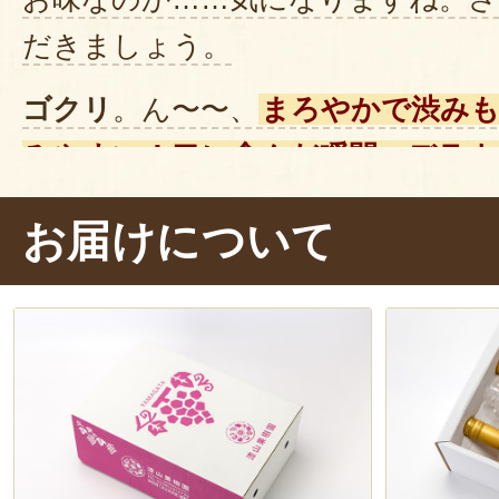
だきましょう。
ゴクリ
。ん〜〜、
まろやかで渋み
みやすい！口に含んだ瞬間、デラウ
かりと感じますね
。甘さ控えめで
お届けについて
ない
すっきりとした味わいです。
和食・洋食問わず、どんな食事にも
園自慢の無濾過ワイン
。ゆっくり、
くなる美味しさでした。