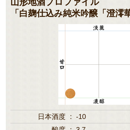
山形地酒プロファイル
「白麹仕込み純米吟醸「澄澪
日本酒度
:
-10
酸度
:
3.7