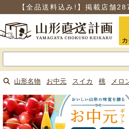
【全品送料込み!】掲載店舗
28
カ
検
索:
山形名物
お中元
スイカ
桃
メロ