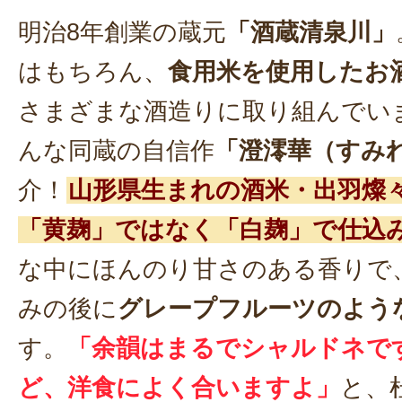
明治8年創業の蔵元
「酒蔵清泉川」
はもちろん、
食用米を使用したお
さまざまな酒造りに取り組んでい
んな同蔵の自信作
「澄澪華（すみ
介！
山形県生まれの酒米・出羽燦
「黄麹」ではなく「白麹」で仕込
な中にほんのり甘さのある香りで
みの後に
グレープフルーツのよう
す。
「余韻はまるでシャルドネで
ど、洋食によく合いますよ」
と、