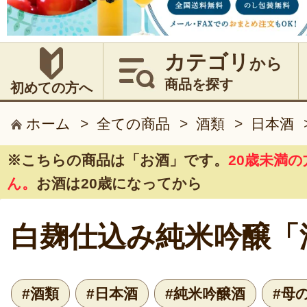
カテゴリ
から
商品を探す
初めての方へ
ホーム
>
全ての商品
>
酒類
>
日本酒
※こちらの商品は
「お酒」
です。
20歳未満
ん。
お酒は20歳になってから
白麹仕込み純米吟醸「
#酒類
#日本酒
#純米吟醸酒
#母