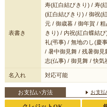
寿(紅白結びきり) / 寿(
(紅白結びきり) / 御祝(
元 / 御歳暮 / 御年賀 / 
表書き
きり) / 内祝(紅白蝶結び) 
礼(弔事) / 無地のし(慶事
/ 暑中御見舞 / 残暑御見舞
志(仏事) / 御見舞 / 快
名入れ
対応可能
お支払い方法
お支払
クレジットOK