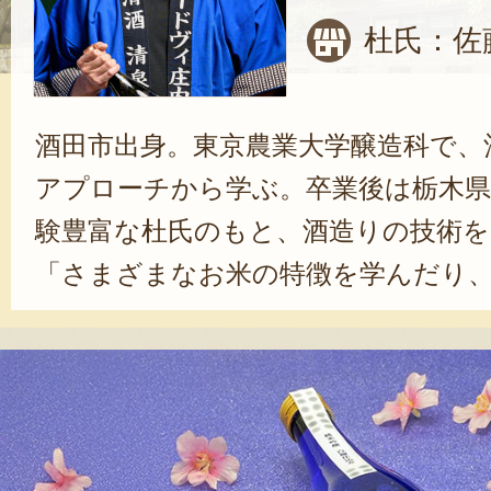
杜氏：佐
酒田市出身。東京農業大学醸造科で、
アプローチから学ぶ。卒業後は栃木県
験豊富な杜氏のもと、酒造りの技術を
「さまざまなお米の特徴を学んだり
勢を厳しく指導していただいたりし
役に立っています」と、佐藤さん。
蔵清泉川」に入り、杜氏を務めている
負で大変ですが、お客様から直接『清
い』と言っていただけることが、何