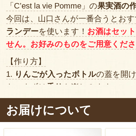
「C’est la vie Pomme」の
果実酒の
今回は、山口さんが一番合うとおす
ランデー
を使います！
お酒はセッ
せん。お好みのものをご用意くださ
【作り方】
1.
りんごが入ったボトル
の蓋を開
き、まずは
香り
を楽しみます。
2. 1本の
竹串
でりんごを押さえ、も
お届けについて
を
5〜6ヶ所
刺します。果汁が出るよ
刺すのがポイントです。