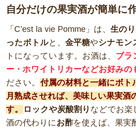
自分だけの果実酒が簡単に
「C’est la vie Pomme」は、
生のり
ったボトル
と、
金平糖
や
シナモン
トになっています。お酒は、
ブラ
ー・ホワイトリカーなどお好みの
ださい。
付属の材料と一緒にボト
月熟成させれば、美味しい果実酒
す。
ロックや炭酸割り
などでお楽
酒の代わりに
お酢
を使えば、果実