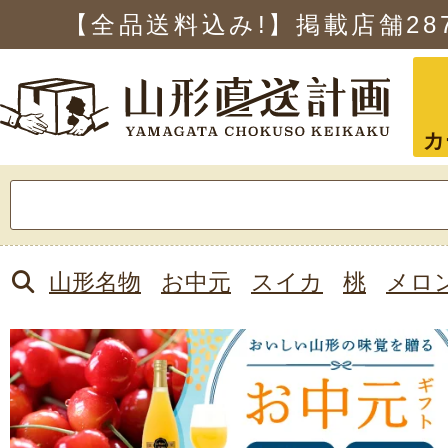
【全品送料込み!】掲載店舗
28
カ
検
索:
山形名物
お中元
スイカ
桃
メロ