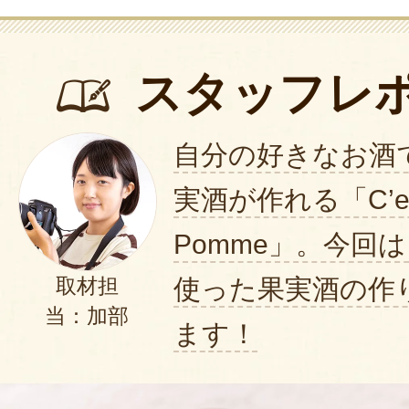
スタッフレ
自分の好きなお酒
実酒が作れる「C’est 
Pomme」。今回
使った果実酒の作
取材担
当：加部
ます！