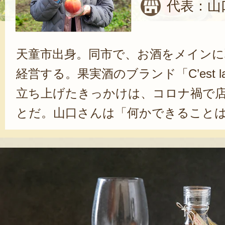
代表：山
天童市出身。同市で、お酒をメインに
経営する。果実酒のブランド「C’est la 
立ち上げたきっかけは、コロナ禍で
とだ。山口さんは「何かできること
いた時に、以前お客様から教えても
スを思い出したんです」と語る。知
んごの木を買い取り、栽培を開始し
まま育てるという特殊な栽培方法は
試行錯誤の連続だという。「木に負