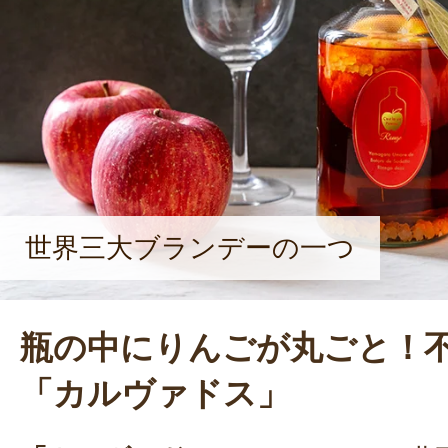
置の仕方や、瓶に収まるちょうど良
夫。瓶を付けた状態で綺麗に色付けを
題は山積みです」と、山口さん。苦
毎日成長するりんごを見ることが、
になっているという。「C’est la vie
て、山口さんは「まず見た目から、
る商品です。家族や友人など、ぜひ
世界三大ブランデーの一つ
いですね」と語った。
瓶の中にりんごが丸ごと！
「カルヴァドス」