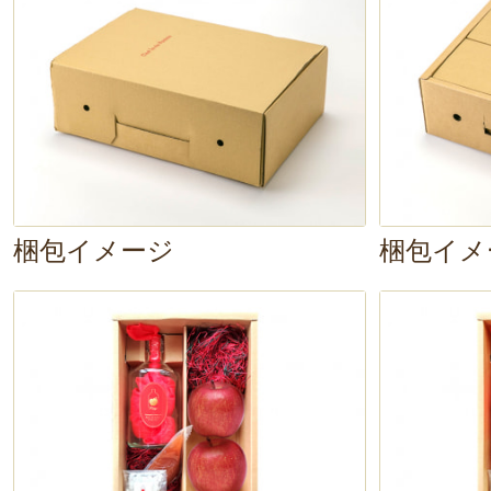
3.
金平糖
をボトルに入れます。お好
ティック
も一緒にどうぞ。
4. お好みの
お酒を500ml程度
入れま
難しい工程はないので、
10分ほど
で
す！あとは、1日1回ほど
金平糖を溶
梱包イメージ
梱包イメ
すだけ。
熟成していく様子を見て
ていれば、約3ヶ月後には果実酒の
りんごは
大きさや色付き
などが一つ
分だけの
特別な一本
になりますよ。
は、お酢を使って
「りんご酢」
にす
です！