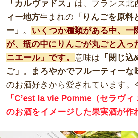
「カルヴァドス」
は、フランス北
ィー地方
生まれの
「りんごを原料
ー」
。
いくつか種類がある中、一
が、瓶の中にりんごが丸ごと入っ
ニエール」です。
意味は
「閉じ込
ご」
。
まろやかでフルーティーな
のお酒好きから愛されています。
「C’est la vie Pomme（セラ
のお酒をイメージした果実酒が作