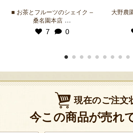
■ お茶とフルーツのシェイク –
大野農園 
...
桑名園本店
7
0
現在のご注文
今この商品が売れ