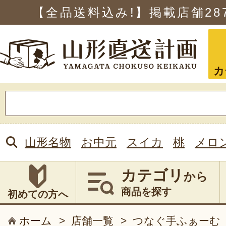
【全品送料込み!】掲載店舗
28
カ
検
索:
山形名物
お中元
スイカ
桃
メロ
カテゴリ
から
商品を探す
初めての方へ
ホーム
>
店舗一覧
>
つなぐ手ふぁーむ