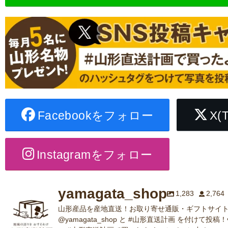
Facebookをフォロー
X(
Instagramをフォロー
yamagata_shop
1,283
2,764
山形産品を産地直送！お取り寄せ通販・ギフトサイト
@yamagata_shop と #山形直送計画 を付けて投稿！