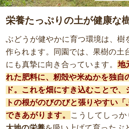
栄養たっぷりの土が健康な
ぶどうが健やかに育つ環境は、樹
作られます。同園では、果樹の土
にも真摯に向き合っています。
地
れた肥料に、籾殻や米ぬかを独自
ド。これを畑にすき込むことで、
トの根がのびのびと張りやすい「
できあがります。
こうしてしっか
大地の栄養
を吸い上げて育ったぶ