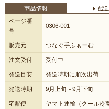
商品情報
配送
ページ番
0306-001
号
販売元
つなぐ手ふぁーむ
注文受付
受付中
発送目安
発送時期に順次出荷
発送時期
9月上旬～9月下旬
宅配便
ヤマト運輸（クール冷