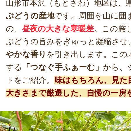
山形市本沢（もとさわ）地区は、
ぶどうの産地
です。周囲を山に囲
の、
昼夜の大きな寒暖差
。この厳
ぶどうの旨みをぎゅっと凝縮させ
やかな香り
を引き出します。この
する
「つなぐ手ふぁーむ」
から、
トをご紹介。
味はもちろん、見た
大きさまで厳選した、自慢の一房