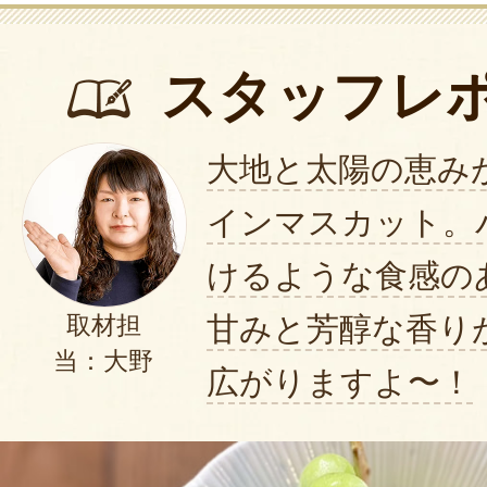
スタッフレ
大地と太陽の恵み
インマスカット。
けるような食感の
甘みと芳醇な香り
取材担
当：大野
広がりますよ〜！