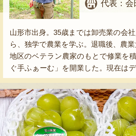
代表：会
山形市出身。35歳までは卸売業の会
ら、独学で農業を学ぶ。退職後、農業
地区のベテラン農家のもとで修業を積
ぐ手ふぁーむ」を開業した。現在は
インマスカットの園地を管理し、さ
園地も育成中。毎年確かな手応えを感
みを進めている。今後について、会
ふぁーむのブランド力を高め、味も
ただけるような商品づくりに励みま