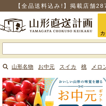
【全品送料込み!】掲載店舗
28
カ
検
索:
山形名物
お中元
スイカ
桃
メロ