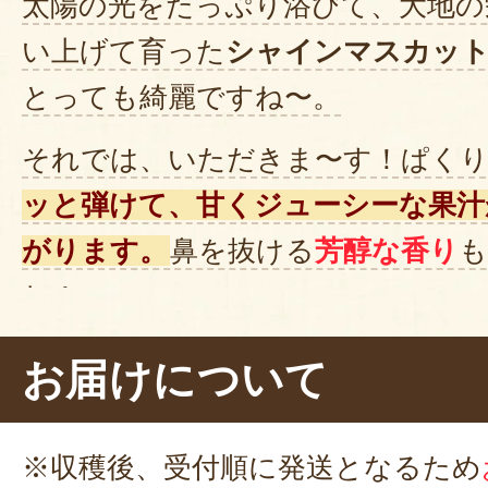
太陽の光をたっぷり浴びて、大地の
い上げて育った
シャインマスカッ
とっても綺麗ですね〜。
それでは、いただきま〜す！ぱくり
ッと弾けて、甘くジューシーな果汁
がります。
鼻を抜ける
芳醇な香り
も
ね！
代表の会田さんによると、シャイ
お届けについて
分に切ってヨーグルトに入れたり、
ベット感覚で楽しむのもおすすめ
※収穫後、受付順に発送となるため