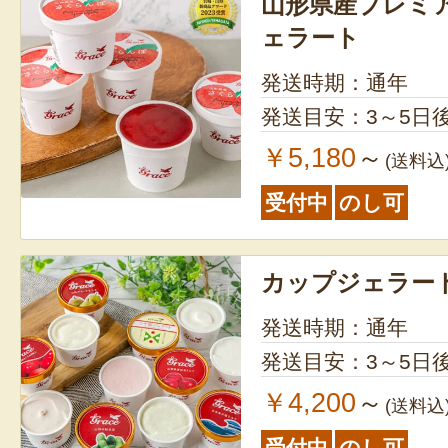
山形県産プレミ
ェラート
発送時期：通年
発送目安：3～5日
￥5,180
～
(送料込
受付中
のし可
カップジェラー
発送時期：通年
発送目安：3～5日
￥4,200
～
(送料込
受付中
のし可