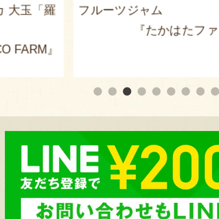
カ 大玉「羅
フルーツジャム
『たかはたファ
O FARM』