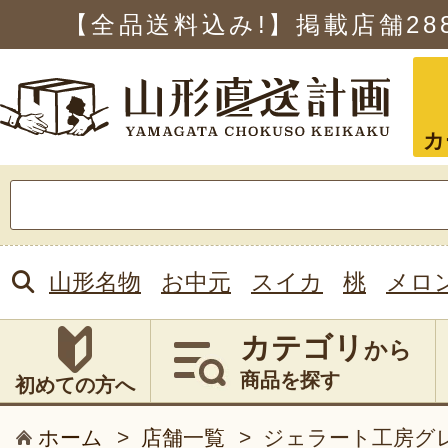
【全品送料込み!】掲載店舗
28
カ
検
索:
山形名物
お中元
スイカ
桃
メロ
カテゴリ
から
商品を探す
初めての方へ
ホーム
>
店舗一覧
>
ジェラート工房グ