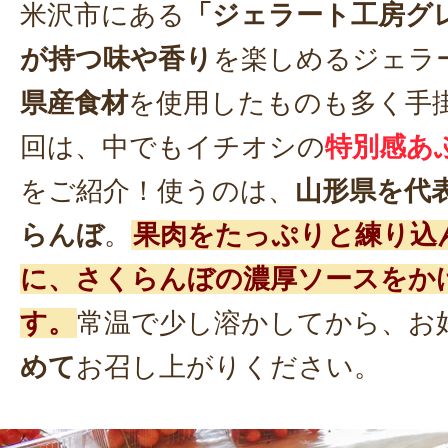
米沢市にある
「ジェラート工房グ
が持つ味や香り
を楽しめるジェラ
県産食材
を使用したものも多く手
回は、中でもイチオシの
特別感あ
をご紹介！使うのは、
山形県を代
らんぼ
。
果肉をたっぷりと練り込
に、さくらんぼの濃厚ソースをか
す。
常温で少し溶かしてから、お
めて
お召し上がりください。