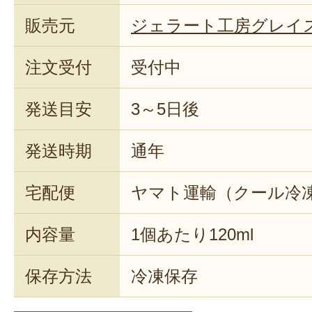
販売元
ジェラート工房グレイ
注文受付
受付中
発送目安
3～5日後
発送時期
通年
宅配便
ヤマト運輸（クール冷
内容量
1個あたり120ml
保存方法
冷凍保存