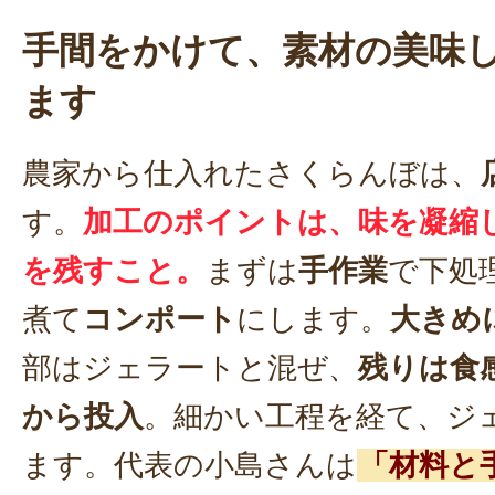
手間をかけて、素材の美味
ます
農家から仕入れたさくらんぼは、
す。
加工のポイントは、味を凝縮
を残すこと。
まずは
手作業
で下処
煮て
コンポート
にします。
大きめ
部はジェラートと混ぜ、
残りは食
から投入
。細かい工程を経て、ジ
ます。代表の小島さんは
「材料と