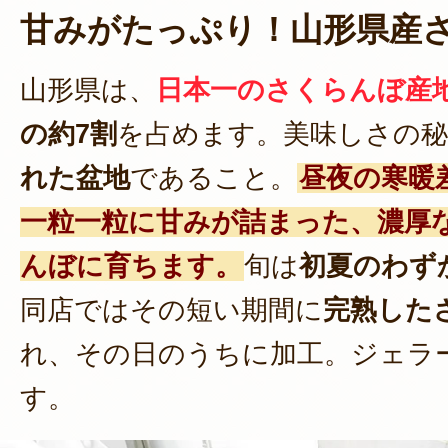
甘みがたっぷり！山形県産
山形県は、
日本一のさくらんぼ産
の約7割
を占めます。美味しさの秘
れた盆地
であること。
昼夜の寒暖
一粒一粒に甘みが詰まった、濃厚
んぼに育ちます。
旬は
初夏のわず
同店ではその短い期間に
完熟した
れ、その日のうちに加工。ジェラ
す。