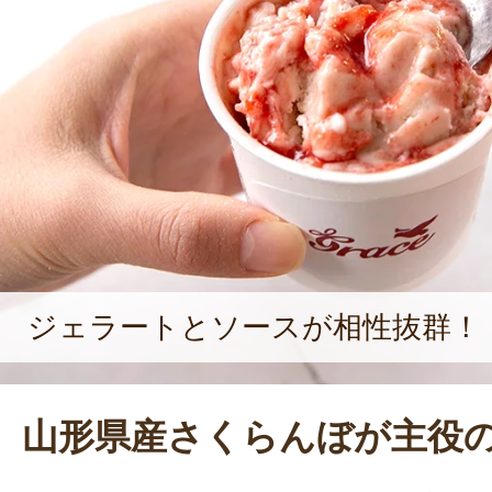
浮かぶのは、食材の加工から始める
かね」と、小島さん。ジェラート作
のは、出会いだという。「食材は人
とが多いので、さまざまな土地に行
す。誰とでも名刺交換してすぐに仲
特技なんですよ。素晴らしい人や良
あるからこそ、良いジェラートがで
笑んだ。
ジェラートとソースが相性抜群！
山形県産さくらんぼが主役