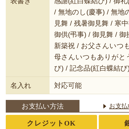
表書き
感謝(紅白蝶結び) / 御礼(
/ 無地のし(慶事) / 無地
見舞 / 残暑御見舞 / 寒中御
御供(弔事) / 御見舞 / 御
新築祝 / お父さんいつも
母さんいつもありがとう 
び) / 記念品(紅白蝶結び
名入れ
対応可能
お支払い方法
お支払
クレジットOK