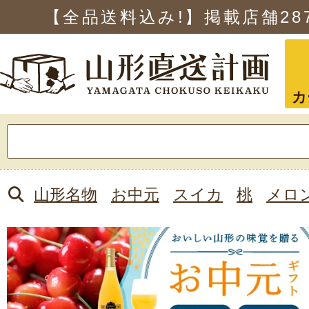
【全品送料込み!】掲載店舗
28
カ
検
索:
山形名物
お中元
スイカ
桃
メロ