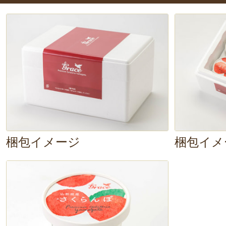
ゴロ
入っています。
甘酸っぱいソ
て、さくらんぼの濃厚な味わいが口
りました。
これは美味しい〜！ま
くらんぼを味わえる
ジェラートで
梱包イメージ
梱包イメ