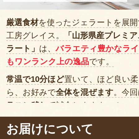
厳選食材
を使ったジェラートを展開
工房グレイス。
「山形県産プレミア
ラート」
は、
バラエティ豊かなライ
もワンランク上の逸品
です。
常温で10分ほど
置いて、ほど良い柔
ら、お好みで
全体を混ぜます
。今回
ラスに移して
試食しますよ〜！
いただきます！ぱくっ……さくら
お届けについて
香り
。ミルクベースのジェラートに