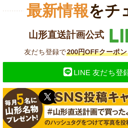
最新情報
をチ
山形直送計画公式
友だち登録で
200円OFFクーポン
LINE 友だち登