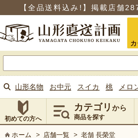
【全品送料込み!】掲載店舗
28
カ
検
索:
山形名物
お中元
スイカ
桃
メロ
カテゴリ
から
商品を探す
初めての方へ
ホーム
>
店舗一覧
>
老舗 長榮堂