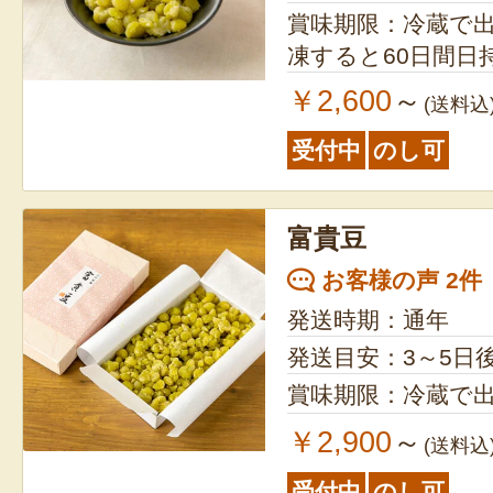
賞味期限：冷蔵で出荷
凍すると60日間日
￥2,600
～
(送料込
受付中
のし可
富貴豆
お客様の声 2件
発送時期：通年
発送目安：3～5日
賞味期限：冷蔵で出
￥2,900
～
(送料込
受付中
のし可