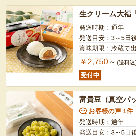
生クリーム大福
発送時期：通年
発送目安：3～5日
賞味期限：冷蔵で出
￥2,750
～
(送料込
受付中
富貴豆（真空パ
お客様の声 1件
発送時期：通年
発送目安：3～5日