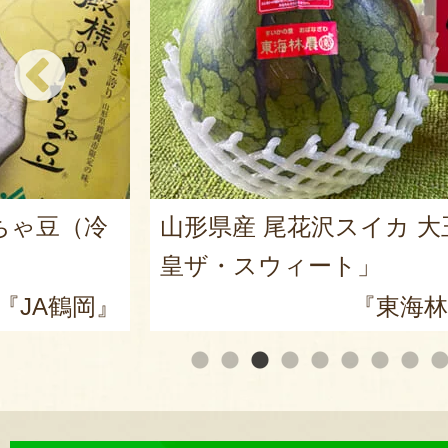
ちゃ豆（冷
山形県産 尾花沢スイカ 大
皇ザ・スウィート」
『JA鶴岡』
『東海林