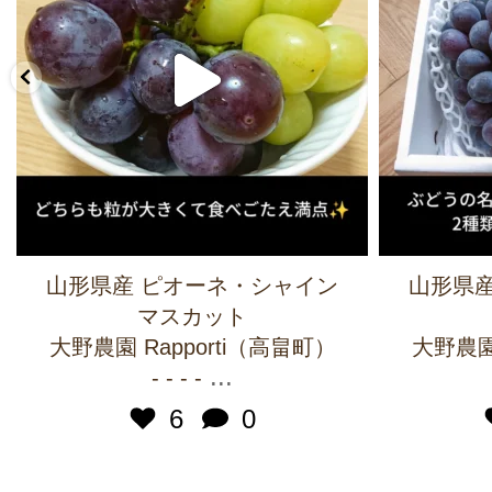
山形県産 ピオーネ・シャイン
山形県産
マスカット
大野農園 Rapporti（高畠町）
大野農園 
...
- - - -
6
0