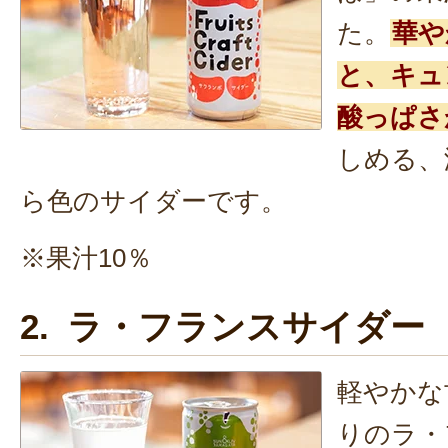
た。
華や
と、キュ
酸っぱさ
しめる、
ら色のサイダーです。
※果汁10％
2. ラ・フランスサイダー
軽やかな
りのラ・