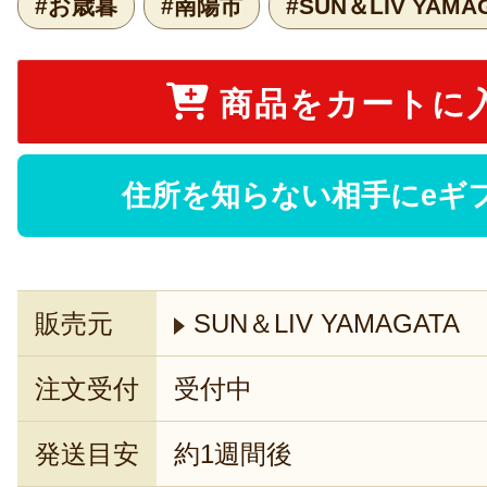
#お歳暮
#南陽市
#SUN＆LIV YAMA
商品をカートに
住所を知らない相手にeギ
販売元
SUN＆LIV YAMAGATA
注文受付
受付中
発送目安
約1週間後