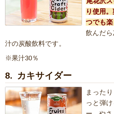
尾花沢ス
り使用。
つでも楽
飲んだら
汁の炭酸飲料です。
※果汁30％
8. カキサイダー
まったり
っと弾け
ー。やさ