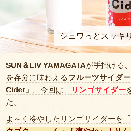
シュワっとスッキ
SUN＆LIV YAMAGATA
が手掛ける
を存分に味わえる
フルーツサイダー「Fr
Cider」
。今回は、
リンゴサイダー
た。
よ～く冷やしたリンゴサイダーを「
クゴク……。ん～！爽やか～！りん