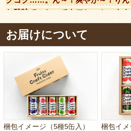
と酸味で、とってもフレッシュな
～」。
お届けについて
果物のおいしさを存分に味わえる、Fruit
Cider。ぜひいろ色々な味を飲ん
中元など贈り物にも最適
です。
梱包イメージ（5種5缶入）
梱包イメ