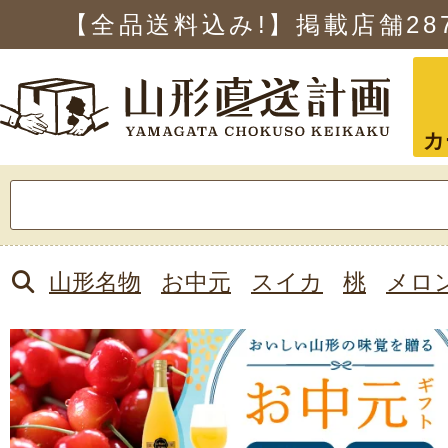
【全品送料込み!】掲載店舗
28
カ
検
索:
山形名物
お中元
スイカ
桃
メロ