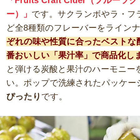
「Fruits Craft Cider（フル
ー）」
です。サクランボやラ・フ
ど全8種類のフレーバーをライン
ぞれの味や性質に合ったベストな
番おいしい「果汁率」で商品化し
と弾ける炭酸と果汁のハーモニー
い。ポップで洗練されたパッケー
ぴったり
です。