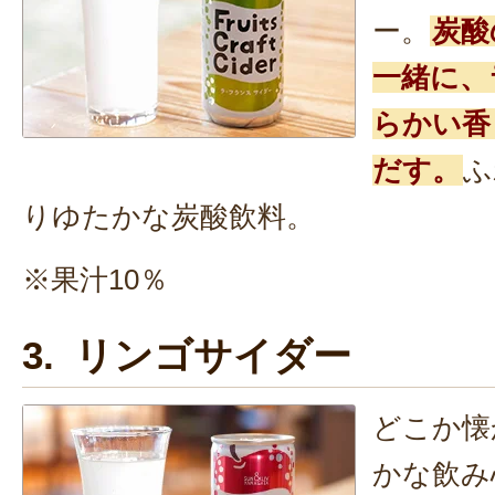
ー。
炭酸
一緒に、
らかい香
だす。
ふ
りゆたかな炭酸飲料。
※果汁10％
3. リンゴサイダー
どこか懐
かな飲み