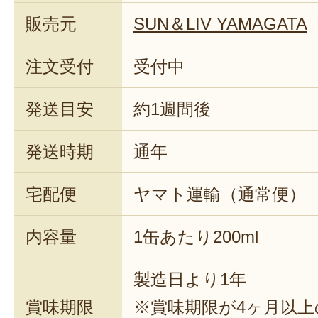
販売元
SUN＆LIV YAMAGATA
注文受付
受付中
発送目安
約1週間後
発送時期
通年
宅配便
ヤマト運輸（通常便）
内容量
1缶あたり200ml
製造日より1年
賞味期限
※賞味期限が4ヶ月以