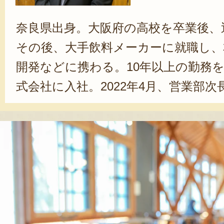
奈良県出身。大阪府の高校を卒業後、
その後、大手飲料メーカーに就職し、
開発などに携わる。10年以上の勤務
式会社に入社。2022年4月、営業部
長を兼任。これまで、看板商品である
じめ、さまざまな商品開発に尽力。近
大学生と共に、新商品開発を行うなど
る活動にも積極的に取り組む。県内の
使い、素材本来の美味しさを活かす
生産者を支えていきたいと考えてい
「生産者の方が、周りに自慢できるよ