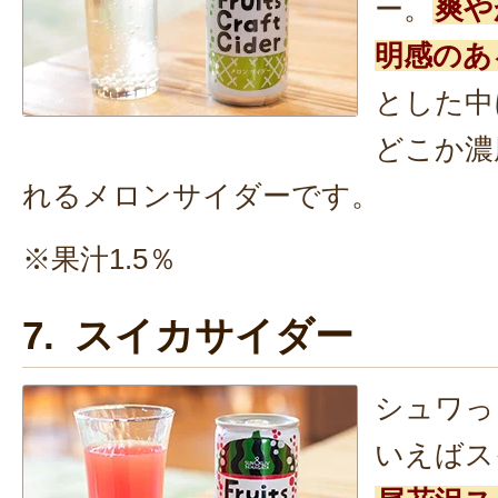
ー。
爽や
明感のあ
とした中
どこか濃
れるメロンサイダーです。
※果汁1.5％
7. スイカサイダー
シュワっ
いえばス