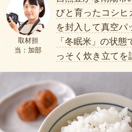
びと育ったコシヒ
を封入して真空パ
「冬眠米」の状態
取材担
当：加部
っそく炊き立てを