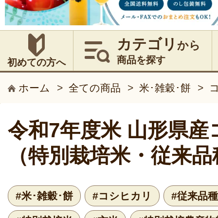
カテゴリ
から
商品を探す
初めての方へ
ホーム
>
全ての商品
>
米･雑穀･餅
>
令和7年度米 山形県産
（特別栽培米・従来品
#米･雑穀･餅
#コシヒカリ
#従来品