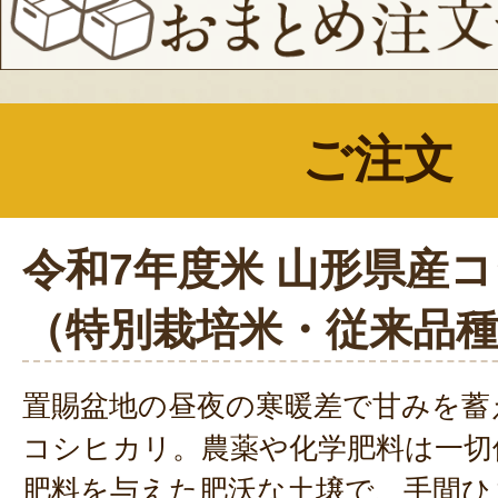
ご注文
令和7年度米 山形県産
（特別栽培米・従来品
置賜盆地の昼夜の寒暖差で甘みを蓄
コシヒカリ。農薬や化学肥料は一切
肥料を与えた肥沃な土壌で、手間ひ