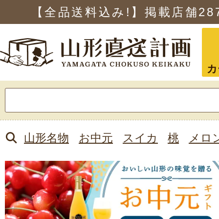
【全品送料込み!】掲載店舗
28
カ
検
索:
山形名物
お中元
スイカ
桃
メロ