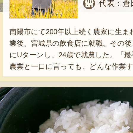
代表：倉
南陽市にて200年以上続く農家に生ま
業後、宮城県の飲食店に就職。その後
にUターンし、24歳で就農した。「
農業と一口に言っても、どんな作業
使い方が全然違うんです。慣れるま
ましたね」と、振り返る倉田さん。
んぼ・りんごの栽培をする傍ら、農
産直センターの理事も務める。「全国
叫ばれていますが、幸い僕の周りに