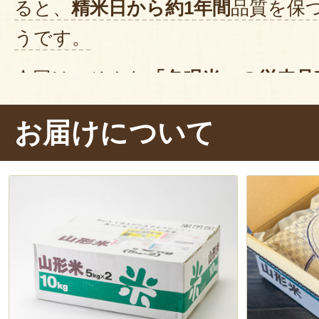
ると、
精米日から約1年間
品質を保
うです。
今回は、そんな
「冬眠米」の従来品
食します。お米を炊く時は、ガスを
お届けについて
1時間ほど経ってから
が良いそう。
炊飯器にセットしてスイッチオン！
炊き上がりました〜。
つやつや
で美
り付けて、いただきます！ぱくり…
ほど良い弾力があり、噛むほどにや
がります。
そのままはもちろん、