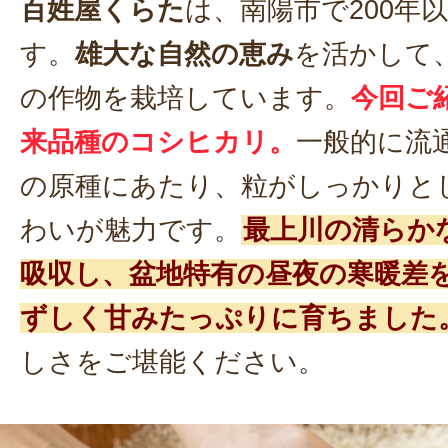
百姓屋くらた
は、南陽市で200年
す。
雄大な自然の恵み
を活かして
の作物を栽培しています。
今回ご
来品種のコシヒカリ。
一般的に流
の原種にあたり、粒がしっかりと
わいが魅力です。
最上川の清らか
吸収し、盆地特有の昼夜の寒暖差
ずしく甘みたっぷりに育ちました
しさをご堪能ください。