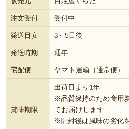
販売元
百姓屋くらた
注文受付
受付中
発送目安
3～5日後
発送時期
通年
宅配便
ヤマト運輸（通常便）
出荷日より1年
※品質保持のため食用
賞味期限
てお届けします
※開封後は風味の劣化