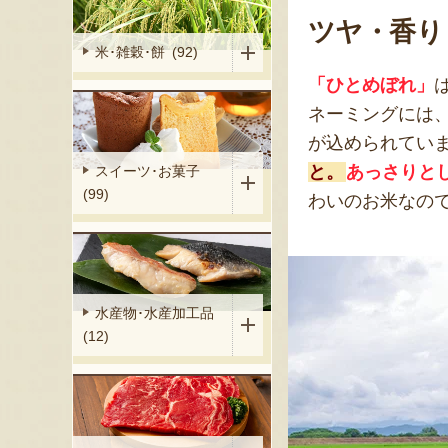
ツヤ・香り
米･雑穀･餅 (92)
「ひとめぼれ」
ネーミングには
が込められてい
と。
あっさりと
スイーツ･お菓子
(99)
わいのお米なの
水産物･水産加工品
(12)