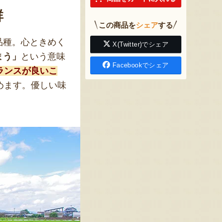
群
この商品を
シェア
する
品種。心ときめく
X(Twitter)でシェア
まう」
という意味
Facebookでシェア
ランスが良いこ
めます。優しい味
！