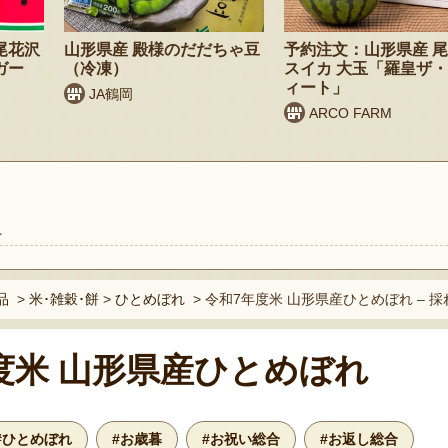
尾花沢
山形県産 殿様のだだちゃ豆
予約注文：山形県産 
ガー
（冷凍）
スイカ 大玉「羅皇ザ
ィート」
JA鶴岡
ARCO FARM
ト
品
>
米･雑穀･餅
>
ひとめぼれ
>
令和7年度米 山形県産ひとめぼれ – 
度米 山形県産ひとめぼれ
#ひとめぼれ
#お歳暮
#お祝い総合
#お返し総合