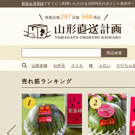
新規会員登録
ですぐにご利用いただける100円分のポイント進呈中！
287
668
掲載店舗
店舗
商品
検
索:
山形名物
お中元
スイカ
桃
メロン
だだちゃ
売れ筋ランキング