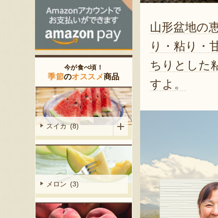
山形盆地の
り・粘り・
ちりとした
今が食べ頃！
季節
の
オススメ
商品
すよ。
スイカ (8)
メロン (3)