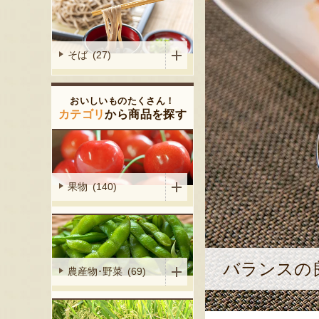
そば (27)
おいしいものたくさん！
カテゴリ
から商品を探す
果物 (140)
バランスの
農産物･野菜 (69)