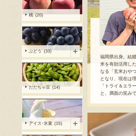
桃 (20)
ぶどう (33)
福岡県出身。結
米を有効活用し
なる「玄米おやつ
となり、現在は
「トライ＆エラ
だだちゃ豆 (14)
と、満面の笑み
アイス･氷菓 (15)