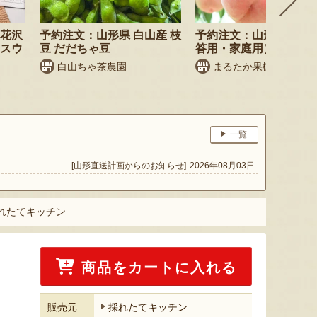
尾花沢
予約注文：山形県 白山産 枝
予約注文：山形県産 桃
・スウ
豆 だだちゃ豆
答用・家庭用）
白山ちゃ茶農園
まるたか果樹園
一覧
[山形直送計画からのお知らせ]
2026年08月03日
採れたてキッチン
商品をカートに入れる
販売元
採れたてキッチン