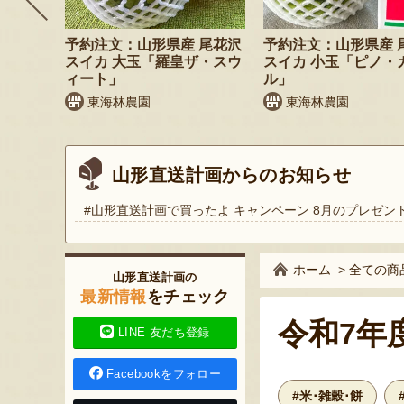
 小玉ス
予約注文：山形県産 尾花沢
予約注文：山形県産 
」
スイカ 大玉「羅皇ザ・スウ
スイカ 小玉「ピノ・
ィート」
ル」
東海林農園
東海林農園
山形直送計画からのお知らせ
#山形直送計画で買ったよ キャンペーン 8月のプレゼン
ホーム
>
全ての商
山形直送計画の
最新情報
をチェック
令和7年
LINE 友だち登録
Facebookをフォロー
#米･雑穀･餅