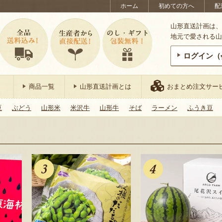
ホーム
初めての方へ
配
山形直送計画は、
地元で愛される山
ログイン（
商品一覧
山形直送計画とは
おまとめ注文サー
豆
ぶどう
山形米
米沢牛
山形牛
そば
ラーメン
ふうき豆