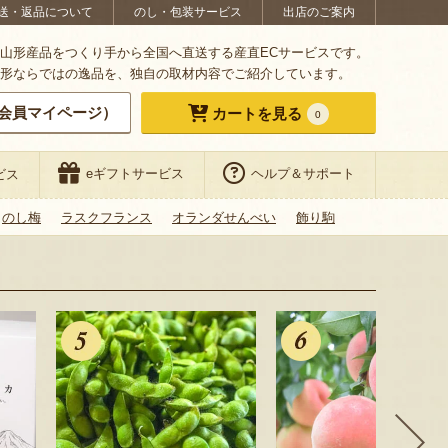
送・返品について
のし・包装サービス
出店のご案内
山形産品をつくり手から全国へ直送する産直ECサービスです。
形ならではの逸品を、独自の取材内容でご紹介しています。
会員マイページ）
カートを見る
0
eギフトサービス
ヘルプ＆サポート
ビス
のし梅
ラスクフランス
オランダせんべい
飾り駒