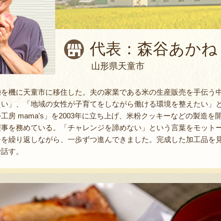
代表：森谷あかね
山形県天童市
婚を機に天童市に移住した。夫の家業である米の生産販売を手伝う
たい」、「地域の女性が子育てをしながら働ける環境を整えたい」
工房 mama's」を2003年に立ち上げ、米粉クッキーなどの製造を
理事を務めている。「チャレンジを諦めない」という言葉をモット
ーを繰り返しながら、一歩ずつ進んできました。完成した加工品を
で話す。