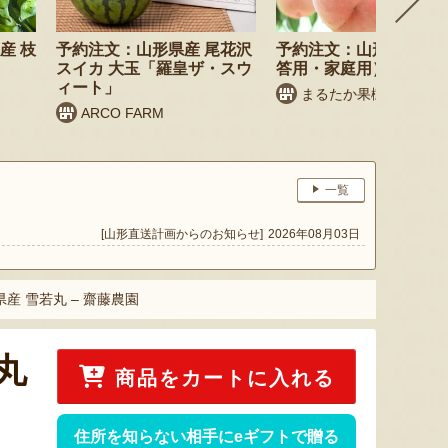
産 枝
予約注文：山形県産 尾花沢
予約注文：山形県産 桃
スイカ 大玉「羅皇ザ・スウ
答用・家庭用）
ィート」
まるたか果樹園
ARCO FARM
一覧
[山形直送計画からのお知らせ]
2026年08月03日
産 雪若丸 – 齋藤農園
丸
商品をカートに入れる
住所を知らない相手にeギフトで贈る