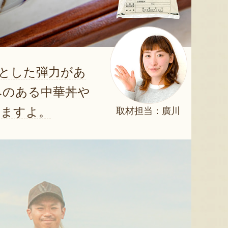
とした弾力があ
みのある中華丼や
ちますよ。
取材担当：廣川