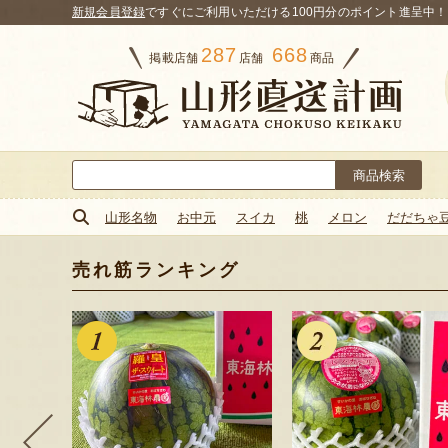
新規会員登録
ですぐにご利用いただける100円分のポイント進呈中！
287
668
掲載店舗
店舗
商品
検
索:
山形名物
お中元
スイカ
桃
メロン
だだちゃ
売れ筋ランキング