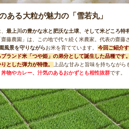
のある大粒が魅力の「雪若丸」
は、
最上川の豊かな水と肥沃な土壌、そして米どころ特
「齋藤農園」は、この地で代々続く米農家。代表の齋藤
田園風景を守りながら
お米を育てています。
今回ご紹介す
るブランド米「つや姫」の弟分として誕生した品種です
かりとした弾力が特徴。
上品な甘みと旨味を持ちながら
、
丼物やカレー、汁気のあるおかずとも相性抜群
です。