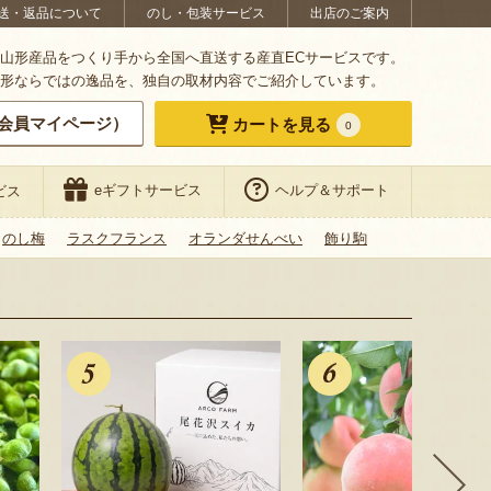
送・返品について
のし・包装サービス
出店のご案内
山形産品をつくり手から全国へ直送する産直ECサービスです。
形ならではの逸品を、独自の取材内容でご紹介しています。
会員マイページ）
カートを見る
0
eギフトサービス
ヘルプ＆サポート
ビス
のし梅
ラスクフランス
オランダせんべい
飾り駒