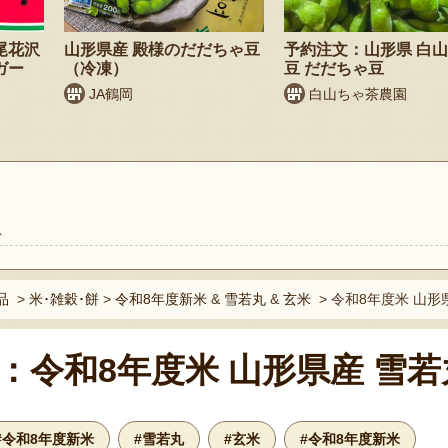
尾花沢
山形県産 殿様のだだちゃ豆
予約注文：山形県 白山
ガー
（冷凍）
豆 だだちゃ豆
JA鶴岡
白山ちゃ茶農園
ト
品
>
米･雑穀･餅
>
令和8年度新米
&
雪若丸
&
玄米
>
令和8年度米 山形県
：令和8年度米 山形県産 雪若
#令和8年度新米
#雪若丸
#玄米
#令和8年度新米