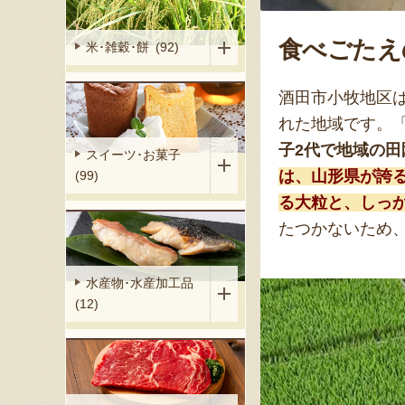
食べごたえ
米･雑穀･餅 (92)
酒田市小牧地区
れた地域です。
子2代で地域の
スイーツ･お菓子
は、山形県が誇
(99)
る大粒と、しっ
たつかないため
水産物･水産加工品
(12)