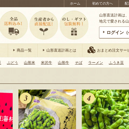
ホーム
初めての方へ
配
山形直送計画は、
地元で愛される山
ログイン（
商品一覧
山形直送計画とは
おまとめ注文サー
豆
ぶどう
山形米
米沢牛
山形牛
そば
ラーメン
ふうき豆