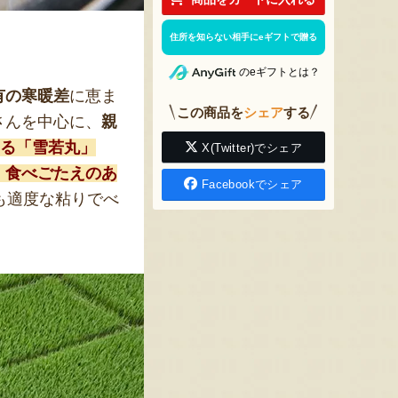
住所を知らない相手にeギフトで贈る
のeギフトとは？
有の寒暖差
に恵ま
この商品を
シェア
する
さんを中心に、
親
る「雪若丸」
X(Twitter)でシェア
。食べごたえのあ
Facebookでシェア
も適度な粘りでべ