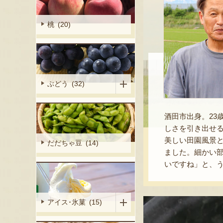
桃 (20)
ぶどう (32)
酒田市出身。2
しさを引き出せ
美しい田園風景
だだちゃ豆 (14)
ました。細かい
いですね」と、
アイス･氷菓 (15)