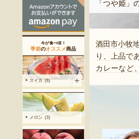
「つや姫」
酒田市小牧
今が食べ頃！
季節
の
オススメ
商品
り、上品で
カレーなど
スイカ (8)
メロン (3)