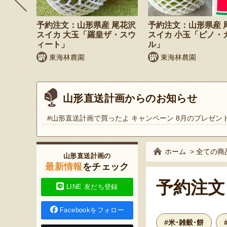
枝豆 だ
予約注文：山形県産 尾花沢
予約注文：山形県産 
スイカ 大玉「羅皇ザ・スウ
スイカ 小玉「ピノ・
ィート」
ル」
東海林農園
東海林農園
山形直送計画からのお知らせ
#山形直送計画で買ったよ キャンペーン 8月のプレゼン
ホーム
>
全ての商
山形直送計画の
最新情報
をチェック
予約注文
LINE 友だち登録
Facebookをフォロー
#米･雑穀･餅