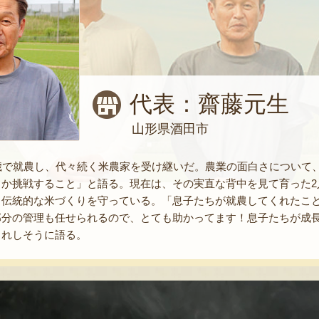
代表：齋藤元生
山形県酒田市
3歳で就農し、代々続く米農家を受け継いだ。農業の面白さについて
るか挑戦すること」と語る。現在は、その実直な背中を見て育った2
と伝統的な米づくりを守っている。「息子たちが就農してくれたこ
部分の管理も任せられるので、とても助かってます！息子たちが成
うれしそうに語る。