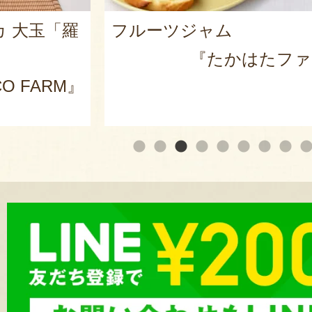
カ 大玉「羅
フルーツジャム
『たかはたファ
O FARM』