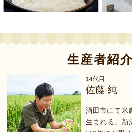
生産者紹
14代目
佐藤 純
酒田市にて米
生まれる。新