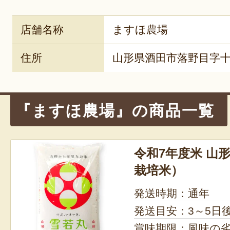
店舗名称
ますほ農場
住所
山形県酒田市落野目字十
『ますほ農場』の商品一覧
令和7年度米 山
栽培米）
発送時期：通年
発送目安：3～5日
賞味期限：風味の