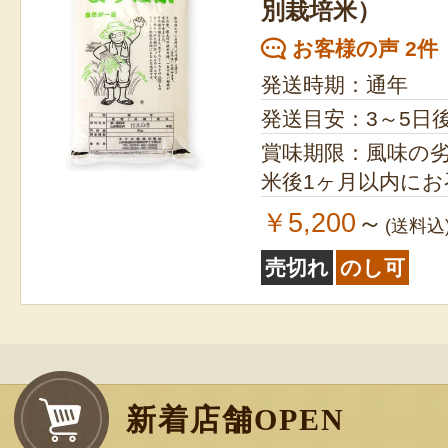
別栽培米）
お客様の声 2件
発送時期：通年
発送目安：3～5日
賞味期限：風味の
米後1ヶ月以内に
￥5,200
～
(送料込
売切れ
のし可
新着店舗OPEN