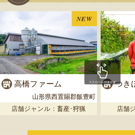
NEW
高橋ファーム
つき
スクロールできます
山形県西置賜郡飯豊町
店舗ジャンル：
畜産･狩猟
店舗