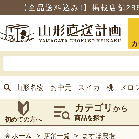
【全品送料込み!】掲載店舗
28
カ
検
索:
山形名物
お中元
スイカ
桃
メロ
カテゴリ
から
商品を探す
初めての方へ
ホーム
>
店舗一覧
>
ますほ農場