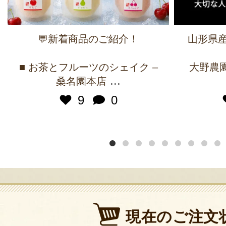
💬新着商品のご紹介！
山形県産
■ お茶とフルーツのシェイク –
大野農園 
...
桑名園本店
9
0
現在のご注文