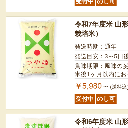
受付中
のし可
令和7年度米 山
栽培米）
発送時期：通年
発送目安：3～5日
賞味期限：風味の
米後1ヶ月以内に
￥5,980
～
(送料込
受付中
のし可
令和6年度米 山