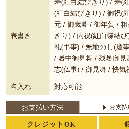
寿(紅白結びきり) / 寿(
(紅白結びきり) / 御祝(
元 / 御歳暮 / 御年賀 / 
表書き
きり) / 内祝(紅白蝶結び) 
礼(弔事) / 無地のし(慶事
/ 暑中御見舞 / 残暑御見舞
志(仏事) / 御見舞 / 快
名入れ
対応可能
お支払い方法
お支払
クレジットOK