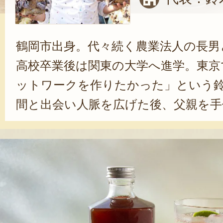
鶴岡市出身。代々続く農業法人の長男
高校卒業後は関東の大学へ進学。東京
ットワークを作りたかった」という
間と出会い人脈を広げた後、父親を手
にUターンした。鈴木さんは、米作り
ちゃ豆の栽培に精を出す一方、新た
らげの栽培に参入。また、2021年に
ラフトコーラ「YATA COLA（ヤタ
するなど、農業分野に留まらない活
持続可能なエリアにしたい」と話す