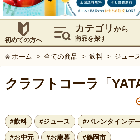
カテゴリ
から
商品を探す
初めての方へ
ホーム
>
全ての商品
>
飲料
>
ジュー
クラフトコーラ「YATA
#飲料
#ジュース
#バレンタインデ
#お中元
#お歳暮
#鶴岡市