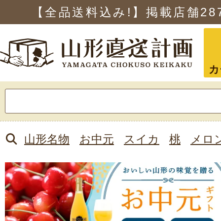
【全品送料込み!】掲載店舗
28
カ
検
索:
山形名物
お中元
スイカ
桃
メロ