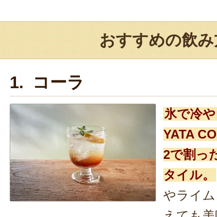
おすすめの飲み
1. コーラ
氷で冷や
YATA 
2で割っ
タイル。
やライム
えても美