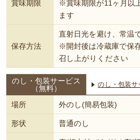
賞味期限
※賞味期限が11ヶ月以
ます
直射日光を避け、常温
保存方法
※開封後は冷蔵庫で保
召し上がりください
のし・包装サービス
のし・包装サ
（無料）
場所
外のし(簡易包装)
形状
普通のし