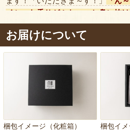
ます！「いただきま～す！」
「ん～
イシーな香りがふわ～っと鼻に抜け
モンやライムの酸味が広がります」
お届けについて
これは、ご家族皆さんで美味しく飲
ラですね！
夏には冷たいコーラ
とし
や牛乳で割って
飲むと、スパイスの
カ温まりますよ～。
梱包イメージ（化粧箱）
梱包イメ