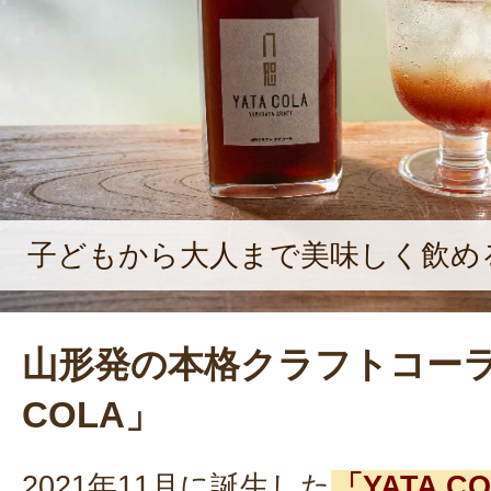
を担う商品として期待されるのが、
味しさ！」と自負する、鶴岡生まれ
「YATA COLA」だ。
子どもから大人まで美味しく飲め
山形発の本格クラフトコーラ
COLA」
2021年11月に誕生した
「YATA 