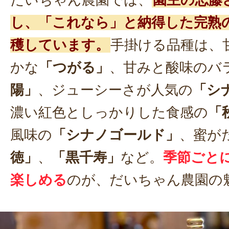
だいちゃん農園では、
園主の志藤
し、「これなら」と納得した完熟
穫しています。
手掛ける品種は、
かな
「つがる」
、甘みと酸味のバ
陽」
、ジューシーさが人気の
「シ
濃い紅色としっかりした食感の
「
風味の
「シナノゴールド」
、蜜が
徳」
、
「黒千寿」
など。
季節ごと
楽しめる
のが、だいちゃん農園の