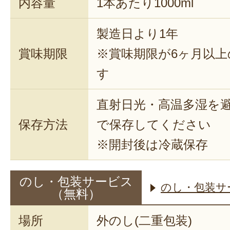
内容量
1本あたり1000ml
製造日より1年
賞味期限
※賞味期限が6ヶ月以
す
直射日光・高温多湿を
保存方法
で保存してください
※開封後は冷蔵保存
のし・包装サービス
のし・包装サ
（無料）
場所
外のし(二重包装)