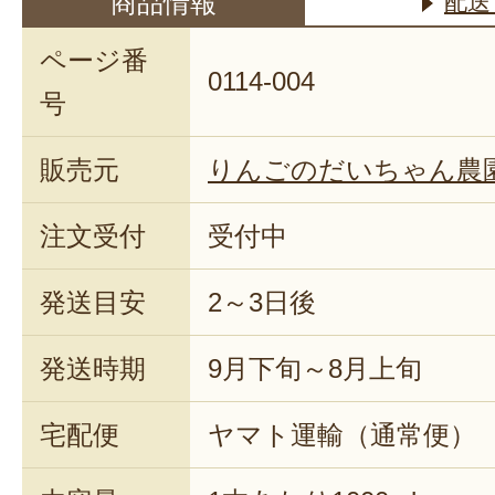
商品情報
配送
ページ番
0114-004
号
販売元
りんごのだいちゃん農
注文受付
受付中
発送目安
2～3日後
発送時期
9月下旬～8月上旬
宅配便
ヤマト運輸（通常便）