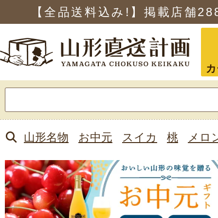
【全品送料込み!】掲載店舗
28
カ
検
索:
山形名物
お中元
スイカ
桃
メロ