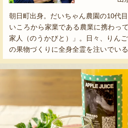
朝日町出身。だいちゃん農園の10代
いころから家業である農業に携わっ
家人（のうかびと）」。日々、りん
の果物づくりに全身全霊を注いでい
にしているのは、「畑で完熟した果
る」ということ。収穫時には自分の
に、実際に試食したうえで、収穫を
っている。「お客様からいただく美
日々の喜びです」と語る、志藤さん
様の美味しいという声や笑顔を励み
していく。