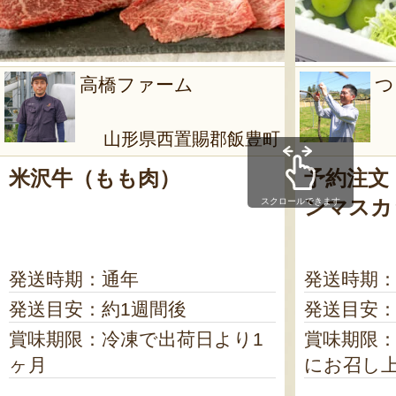
スウィート」 – 東海
とても甘く納得の一品です
味あれ。
高橋ファーム
つ
2026年7月2
山形県西置賜郡飯豊町
山形県産 尾花沢スイカ
米沢牛（もも肉）
予約注文
スウィート」 – 東海
ンマスカ
スクロールできます
初めて購入しました。 東
のスイカで、甘みもバッチ
いただきました。 長年の
発送時期：通年
発送時期：
イカをお腹いっぱい食べる
発送目安：約1週間後
発送目安
嬉しいです。
賞味期限：冷凍で出荷日より1
賞味期限
ヶ月
にお召し
20