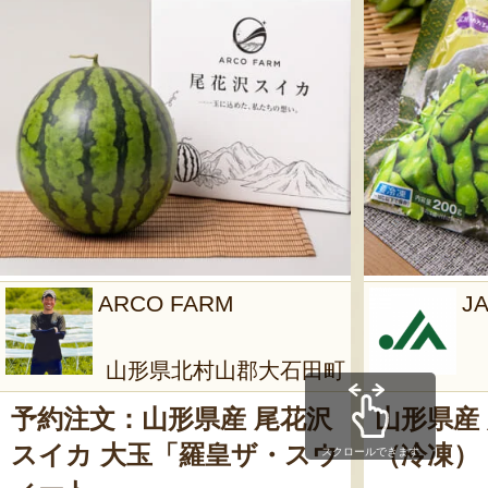
ARCO FARM
J
山形県北村山郡大石田町
予約注文：山形県産 尾花沢
山形県産
スイカ 大玉「羅皇ザ・スウ
（冷凍）
スクロールできます