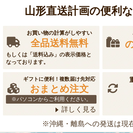
おかげ様で、無事に受け取
山形直送計画の便利
うございました。 芳醇な
っても美味しいです。また
願いします。
お買い物の計算がしやすい
全品送料無料
2026年7
もしくは「送料込み」の表示価格と
山形県産 種なしぶどう
なっております。
良果樹園
ギフトに便利！複数届け先対応
種なしぶどうデラウェア購
おまとめ注文
に生産された一粒一粒が均
※パソコンからご利用ください。
堪能しました。
詳しく見る
2026年7
※沖縄・離島への発送は現
あらきそばの十割そ