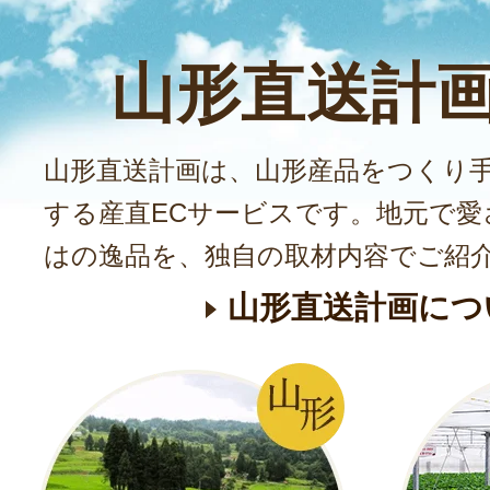
煮セット（冷凍） – 
山形に住んでいた事のある
山形直送計
て頂いたのですが、有名な
割そばと真っ黒なにしんと
山形直送計画は、山形産品をつくり
びされており、凄いものを
楽しみにされていたようで
する産直ECサービスです。地元で愛
ますと送る...
はの逸品を、独自の取材内容でご紹
202
山形直送計画につ