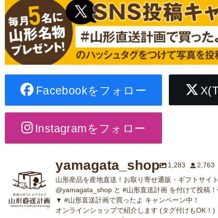
Facebookをフォロー
X(
Instagramをフォロー
yamagata_shop
1,283
2,763
山形産品を産地直送！お取り寄せ通販・ギフトサイト
@yamagata_shop と #山形直送計画 を付けて投稿！
▼ #山形直送計画で買ったよ キャンペーン中！
オンラインショップで紹介します (タグ付けもOK！)