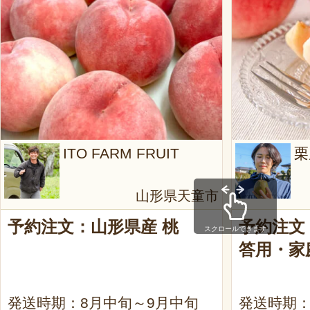
ITO FARM FRUIT
栗
山形県天童市
予約注文：山形県産 桃
予約注文
スクロールできます
答用・家
発送時期：8月中旬～9月中旬
発送時期：