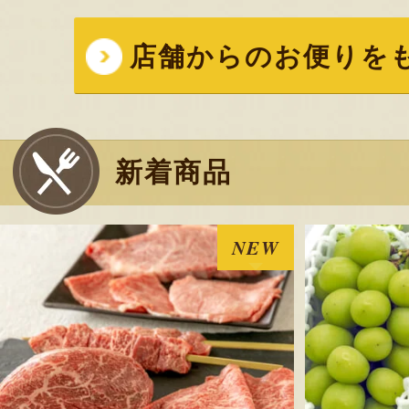
いな部分だけが強くて、思
違いました。
店舗からのお便りを
2026年7
山形県産 尾花沢スイカ
新着商品
スウィート」 – 東海
尾花沢スイカ毎年お取り寄
みずみずしくてサクサクし
NEW
い。 夏イコール尾花沢スイ
たら、みんなよろこんでく
2026年7月
山形県産 尾花沢スイカ