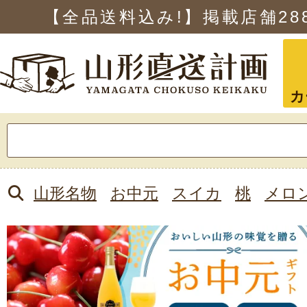
【全品送料込み!】掲載店舗
28
カ
検
索:
山形名物
お中元
スイカ
桃
メロ