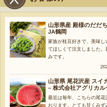
山形県産 殿様のだだち
JA鶴岡
家族が枝豆好きで、美味し
てほしくて注文しました。
みです。
20
山形県 尾花沢産 スイ
– 株式会社アグリカ
最近は毎年、こちらの尾花
おります。とても甘くみず