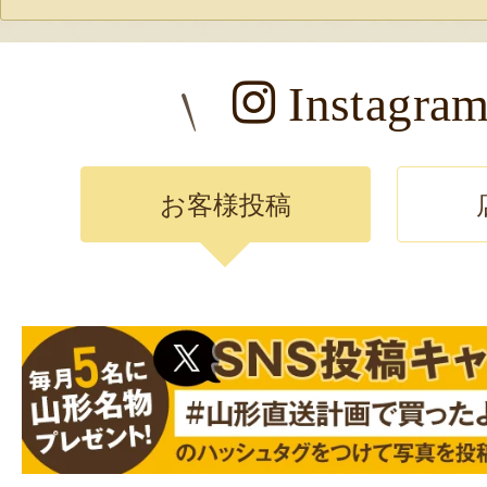
山形県産 殿様のだだち
JA鶴岡
Instagra
鶴岡市出身でお中元に差し
前に注文して冷凍品を食べ
味しかったです。冷凍品は
お客様投稿
れるから便利です！
20
山形県産 桃（贈答用・家
おとらふ
硬すぎる 歯が痛い位
2026年