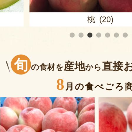
桃 (20)
旬
産地
直接
の食材を
から
8
月の食べごろ