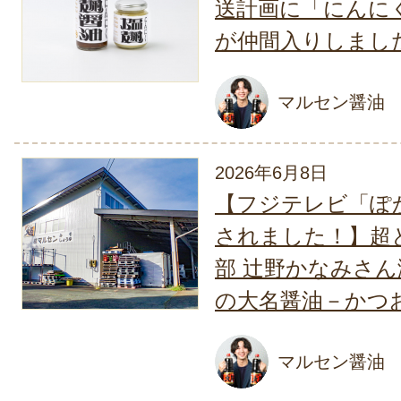
送計画に「にんに
2026
が仲間入りしまし
山形県産 桃（贈答用・
マルセン醤油
HAGAフルーツ
今までに見たことのないよ
2026年6月8日
桃で感激しました。色合い
【フジテレビ「ぽ
さに桃色ですね。
されました！】超
2026年8月1
部 辻野かなみさ
山形県産トウモロコシ
の大名醤油－かつ
長岡ファーム
とても新鮮で甘くて 大満
マルセン醤油