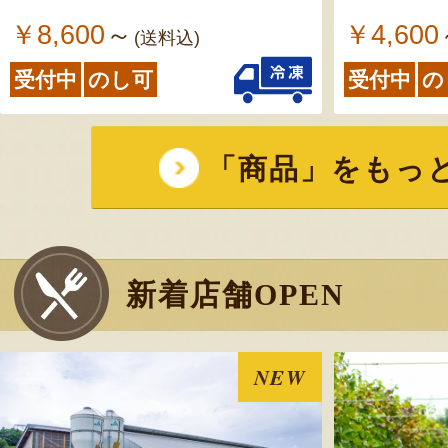
山形県 尾花沢産 スイ
￥8,600
￥4,600
～
(送料込)
– 株式会社アグリカ
受付中
のし可
受付中
の
レビューをみて初めて 注
りなさを感じました… 残
「商品」をもっ
20
山形県 尾花沢産 スイ
– 株式会社アグリカ
新着店舗OPEN
期待通りの大玉で半分にし
食べています。辛口の感想
甘くなかった。②水分は充
NEW
よっては余り甘さを感じな
色味が白い所も散見された