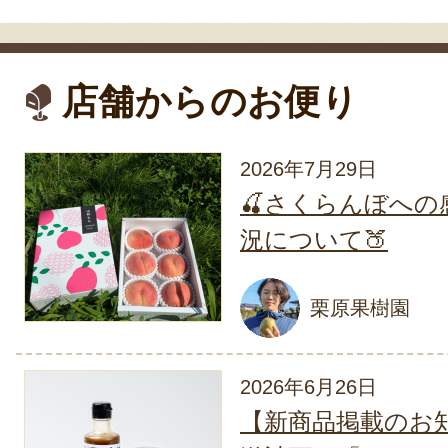
山形県 尾花沢産 スイ
– 株式会社アグリカ
店舗からのお便り
初めて注文しました。 とて
りがとうございます。
2026年7月29日
20
🍒さくらんぼへの
況について🍑
山形県 尾花沢産 スイ
– 株式会社アグリカ
栗原果樹園
山形出身なので、スイカ
ちらではなかなか手に入ら
た。ものすごく大きな見事
2026年6月26日
とても甘くて最高ですね～
【新商品掲載のお
うございました。