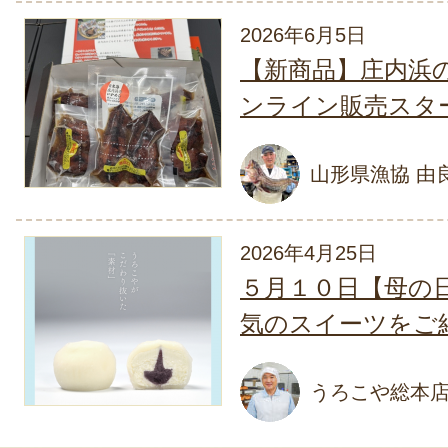
2026年7
2026年6月5日
ミックスゼリー – た
【新商品】庄内浜
ンライン販売スタ
思っていたよりは少し小ぶ
は綺麗でした、食べたけど
ーも今一でしたが、白い寒
山形県漁協 由
ころだけが強くて全体的に
あればと思いました
2026年4月25日
20
５月１０日【母の
気のスイーツをご
ミックスゼリー – た
写真でみたより小ぶりでし
うろこや総本
でした、食べたけど、フル
しないし、ゼリーも今一で