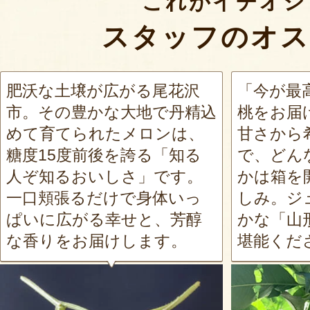
これがイチオシ
スタッフのオス
肥沃な土壌が広がる尾花沢
「今が最
市。その豊かな大地で丹精込
桃をお届
めて育てられたメロンは、
甘さから
糖度15度前後を誇る「知る
で、どん
人ぞ知るおいしさ」です。
かは箱を
一口頬張るだけで身体いっ
しみ。ジ
ぱいに広がる幸せと、芳醇
かな「山
な香りをお届けします。
堪能くだ