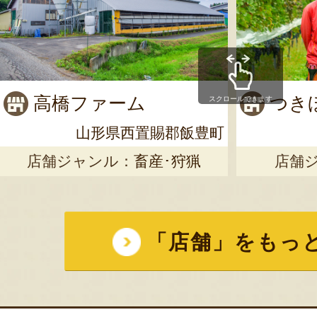
20
山形県 尾花沢産 スイ
– 株式会社アグリカ
高橋ファーム
つき
スクロールできます
初めて家庭用を購入しまし
うとまではいきませんでし
山形県西置賜郡飯豊町
本当に少ないスイカでした
店舗ジャンル：
畜産･狩猟
店舗
いなと私個人はおもいまし
甘さも強いならば来年は絶対
2026年7
「店舗」をもっ
山形県産 種なしぶどう
右衛門果樹園