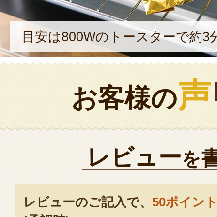
目安は800Wのトースターで約3
声
お客様の
レビュー
を
レビューのご記入で、
50ポイン