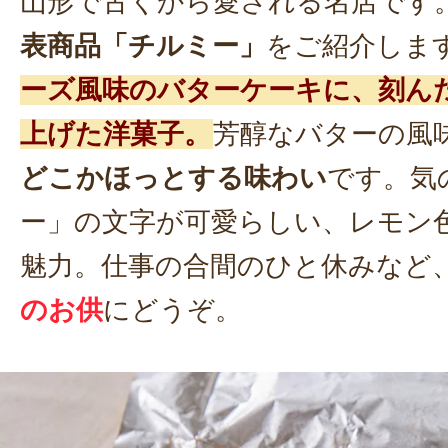
山形で古くから愛される名店です
表商品「チルミー」
をご紹介しま
ーズ風味のバターケーキに、刻ん
上げた洋菓子。
芳醇なバターの風
どこかほっとする味わい
です。気
ー」の文字が可愛らしい、レモン
魅力。仕事の合間のひと休みなど
のお供
にどうぞ。