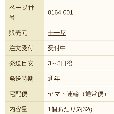
ページ番
0164-001
号
販売元
十一屋
注文受付
受付中
発送目安
3～5日後
発送時期
通年
宅配便
ヤマト運輸（通常便）
内容量
1個あたり約32g