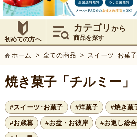
カテゴリ
から
商品を探す
初めての方へ
ホーム
>
全ての商品
>
スイーツ･お菓子
焼き菓子「チルミー」
#スイーツ･お菓子
#洋菓子
#焼き菓
#お歳暮
#お盆・お彼岸
#お返し総合