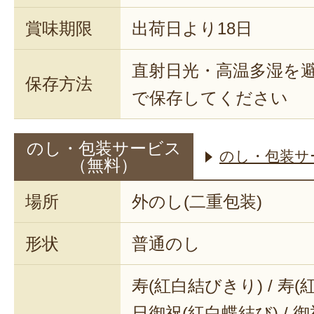
賞味期限
出荷日より18日
直射日光・高温多湿を
保存方法
で保存してください
のし・包装サービス
のし・包装サ
（無料）
場所
外のし(二重包装)
形状
普通のし
寿(紅白結びきり) / 寿(
日御祝(紅白蝶結び) / 御