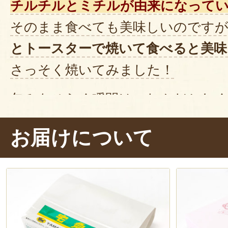
チルチルとミチルが由来になって
そのまま食べても美味しいのです
とトースターで焼いて食べると美味
さっそく焼いてみました！
包みをひらく瞬間は、なんだかわ
甘く芳醇なバターの香り
とともに、
お届けについて
ました。この香りだけでも幸せな気
それでは、ぱくり……。う～ん、ふ
で焼きたてのような食感
ですね。
さしい甘さが口いっぱいに広がり
じる
チーズの風味
と、
刻んだ栗
のア