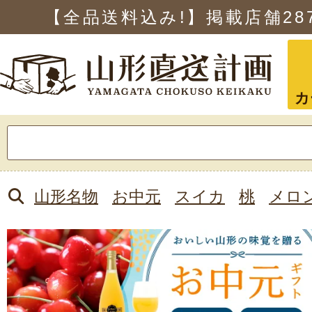
【全品送料込み!】掲載店舗
28
カ
検
索:
山形名物
お中元
スイカ
桃
メロ