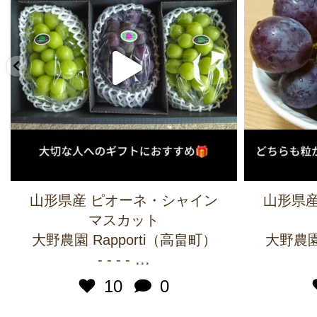
山形県産 ピオーネ・シャイン
山形県産
マスカット
大野農園 Rapporti（高畠町）
大野農園 
...
- - - -
10
0