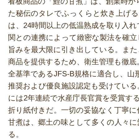
看板商品の「鯉の甘煮」は、創業時か
た秘伝のタレでふっくらと炊き上げる
は、24時間以上の低温熟成を取り入
関との連携によって緻密な製法を確立
旨みを最大限に引き出している。また
商品を提供するため、衛生管理も徹底
全基準であるJFS-B規格に適合し、
推奨および優良施設認定も受けている。2
には2年連続で水産庁長官賞を受賞す
折り紙付きだ。一切の妥協なく丁寧に
甘煮は、郷土の味として多くの人々に
る。