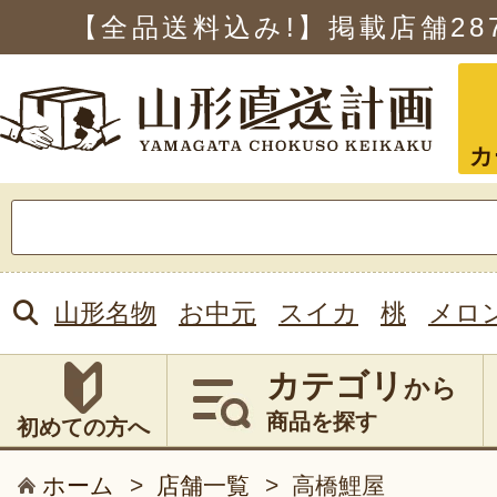
【全品送料込み!】掲載店舗
28
カ
検
索:
山形名物
お中元
スイカ
桃
メロ
カテゴリ
から
商品を探す
初めての方へ
ホーム
>
店舗一覧
>
高橋鯉屋