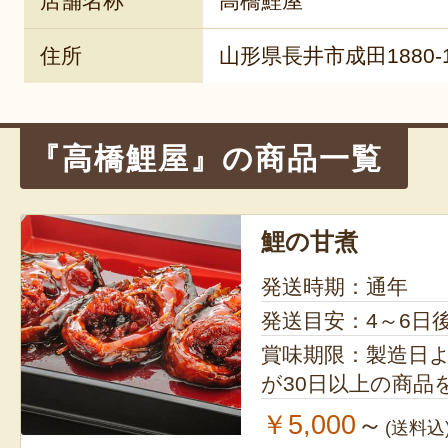
店舗名称
高橋鯉屋
住所
山形県長井市成田1880-
『高橋鯉屋』の商品一覧
鯉の甘煮
発送時期：通年
発送目安：4～6日
賞味期限：製造日より60日
が30日以上の商品
￥5,000
～
(送料込