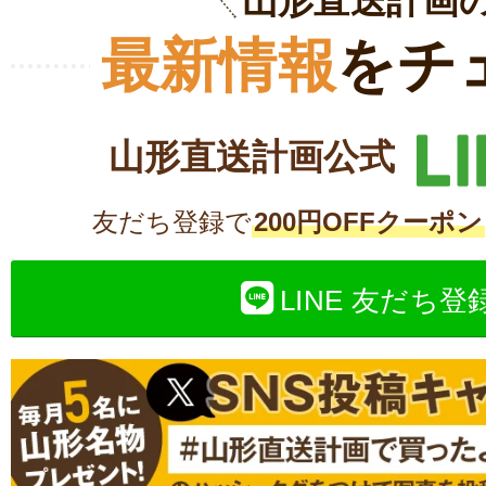
山形直送計画
最新情報
をチ
山形直送計画公式
友だち登録で
200円OFFクーポン
LINE 友だち登