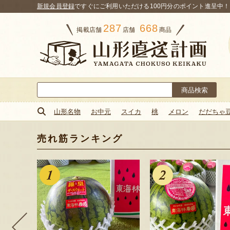
新規会員登録
ですぐにご利用いただける100円分のポイント進呈中！
287
668
掲載店舗
店舗
商品
検
索:
山形名物
お中元
スイカ
桃
メロン
だだちゃ
売れ筋ランキング