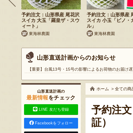
 小玉ス
予約注文：山形県産 尾花沢
予約注文：山形県産 
」
スイカ 大玉「羅皇ザ・スウ
スイカ 小玉「ピノ・
ィート」
ル」
東海林農園
東海林農園
山形直送計画からのお知らせ
【重要】台風13号・15号の影響によるお荷物のお届け遅
ホーム
>
全ての商
山形直送計画の
最新情報
をチェック
予約注文
LINE 友だち登録
証）
Facebookをフォロー