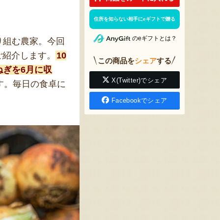
住所を知らない相手にeギフトで贈る
のeギフトとは？
り組む農家。今回
ご紹介します。
10
この商品を
シェア
する
ぎを6月に収
X(Twitter)でシェア
す。毎日の食卓に
Facebookでシェア