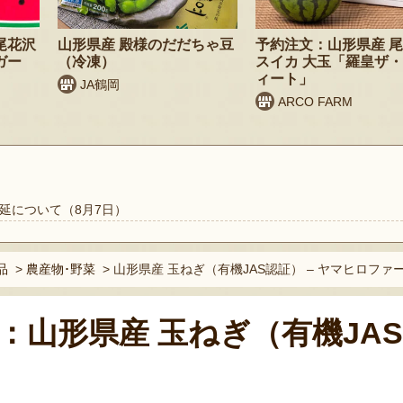
尾花沢
山形県産 殿様のだだちゃ豆
予約注文：山形県産 
ガー
（冷凍）
スイカ 大玉「羅皇ザ
ィート」
JA鶴岡
ARCO FARM
延について（8月7日）
品
>
農産物･野菜
>
山形県産 玉ねぎ（有機JAS認証） – ヤマヒロファ
：山形県産 玉ねぎ（有機JA