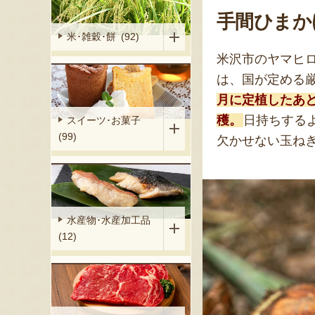
手間ひまか
米･雑穀･餅 (92)
米沢市のヤマヒ
は、国が定める
月に定植したあ
穫。
日持ちする
スイーツ･お菓子
(99)
欠かせない玉ね
水産物･水産加工品
(12)