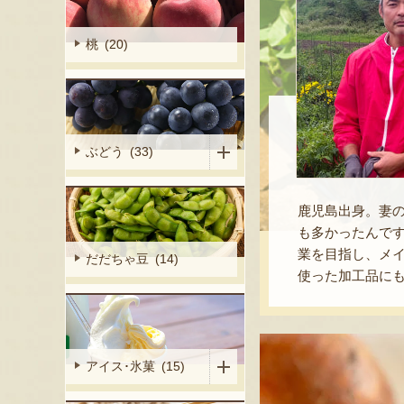
桃 (20)
ぶどう (33)
鹿児島出身。妻
も多かったんで
業を目指し、メイ
だだちゃ豆 (14)
使った加工品に
アイス･氷菓 (15)