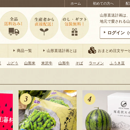
ホーム
初めての方へ
配
山形直送計画は、
地元で愛される山
ログイン（
商品一覧
山形直送計画とは
おまとめ注文サー
豆
ぶどう
山形米
米沢牛
山形牛
そば
ラーメン
ふうき豆