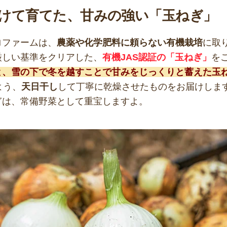
けて育てた、甘みの強い「玉ねぎ」
ロファームは、
農薬や化学肥料に頼らない有機栽培
に取
厳しい基準をクリアした、
有機JAS認証の「玉ねぎ」
を
と、雪の下で冬を越すことで甘みをじっくりと蓄えた玉ね
よう、
天日干し
して丁寧に乾燥させたものをお届けしま
ぎは、常備野菜として重宝しますよ。