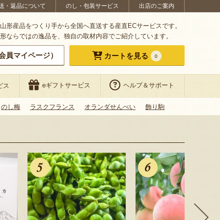
送・返品について
のし・包装サービス
出店のご案内
山形産品をつくり手から全国へ直送する産直ECサービスです。
形ならではの逸品を、独自の取材内容でご紹介しています。
会員マイページ）
カートを見る
0
eギフトサービス
ヘルプ＆サポート
ビス
のし梅
ラスクフランス
オランダせんべい
飾り駒