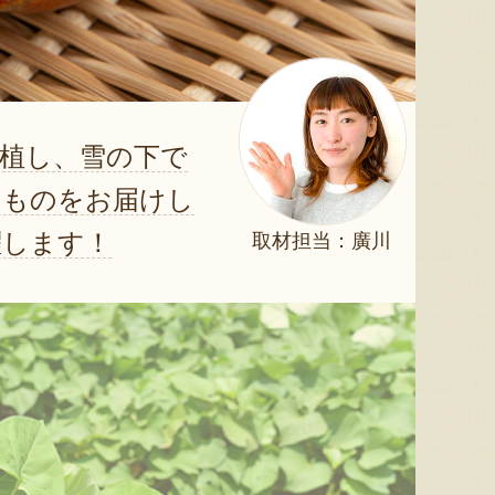
定植し、雪の下で
たものをお届けし
躍します！
取材担当：廣川