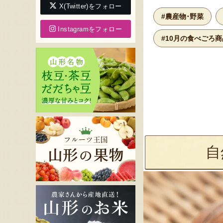
X(Twitter)をフォロー
#農産物･野菜
Instagramをフォロー
#10月の食べごろ商
自