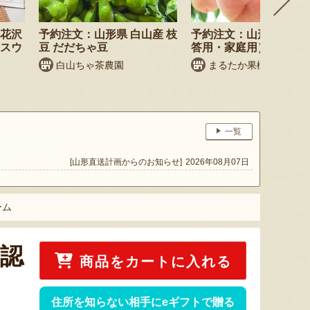
尾花沢
予約注文：山形県 白山産 枝
予約注文：山形県産 桃
・スウ
豆 だだちゃ豆
答用・家庭用）
白山ちゃ茶農園
まるたか果樹園
一覧
[山形直送計画からのお知らせ]
2026年08月07日
ーム
S認
商品をカートに入れる
住所を知らない相手にeギフトで贈る