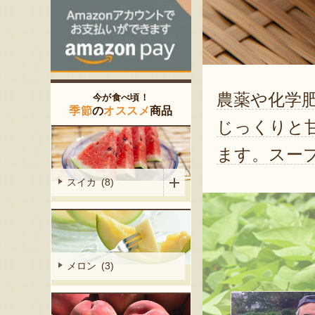
農薬や化学
今が食べ頃！
季節
の
オススメ
商品
じっくりと
ます。スー
スイカ (8)
メロン (3)