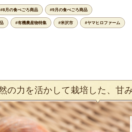
#8月の食べごろ商品
#9月の食べごろ商品
品
#有機農産物特集
#米沢市
#ヤマヒロファーム
然の力を活かして栽培した、甘