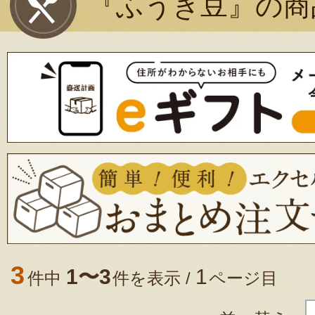
『ふうき豆』の商
3
1〜3
1
件中
件を表示 /
ページ目