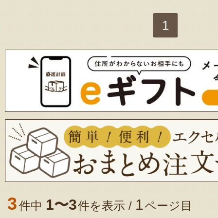
1
3
1〜3
1
件中
件を表示 /
ページ目