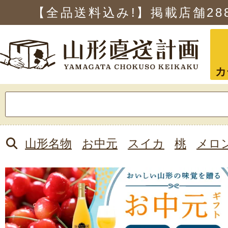
【全品送料込み!】掲載店舗
28
カ
検
索:
山形名物
お中元
スイカ
桃
メロ