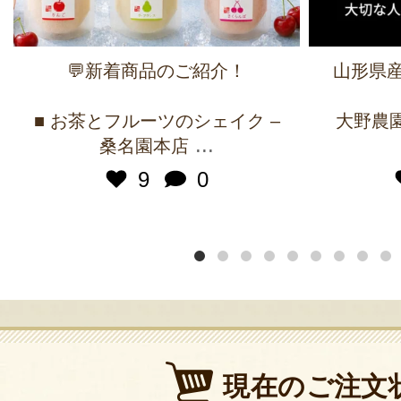
💬新着商品のご紹介！
山形県産
■ お茶とフルーツのシェイク –
大野農園 
...
桑名園本店
9
0
現在のご注文