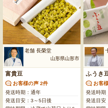
老舗 長榮堂
山形県山形市
富貴豆
ふうき
お客様の声 2件
お客様
発送時期：通年
発送時期
発送目安：3～5日後
発送目安