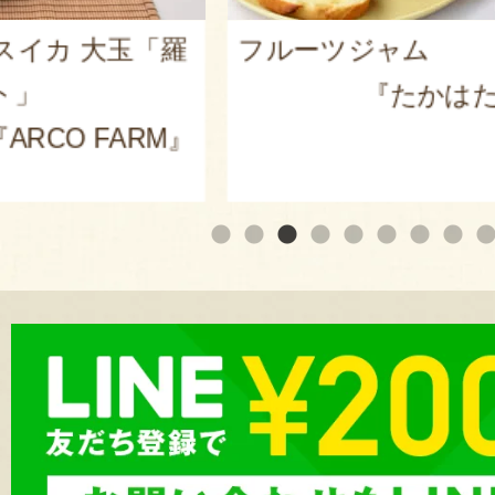
カ 大玉「羅
フルーツジャム
『たかはたファ
O FARM』