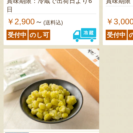
賞味期限：冷蔵で出荷日より6
賞味期限
日
￥2,900
￥3,00
～
(送料込)
受付中
のし可
受付中