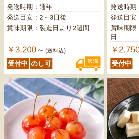
発送時期：通年
発送時期
発送目安：2～3日後
発送目安
賞味期限：製造日より2週間
賞味期限
日
￥3,200
￥2,75
～
(送料込)
受付中
のし可
受付中