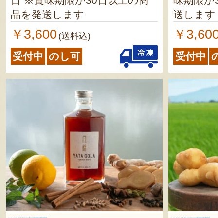
日 ※賞味期限が30日以上の商
味期限が
品を発送します
送します
￥3,600
￥3,60
(送料込)
受付中
のし可
受付中