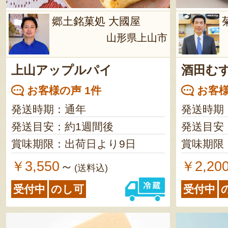
郷土銘菓処 大國屋
山形県上山市
上山アップルパイ
酒田む
お客様の声 1件
お客様
発送時期：通年
発送時期
発送目安：約1週間後
発送目安
賞味期限：出荷日より9日
賞味期限
￥3,550
￥2,20
～
(送料込)
受付中
のし可
受付中