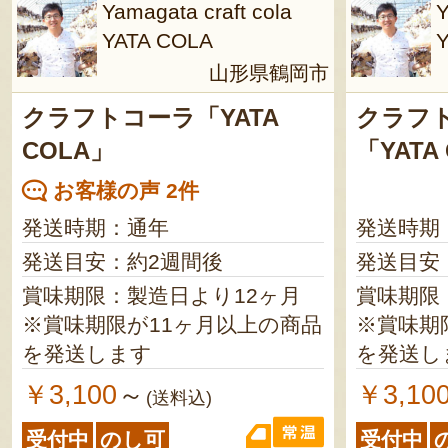
Yamagata craft cola
Y
YATA COLA
山形県鶴岡市
クラフトコーラ「YATA
クラフ
COLA」
「YATA
お客様の声 2件
発送時期：通年
発送時期
発送目安：約2週間後
発送目安
賞味期限：製造日より12ヶ月
賞味期限
※賞味期限が11ヶ月以上の商品
※賞味期
を発送します
を発送し
￥3,100
￥3,10
～
(送料込)
受付中
のし可
受付中