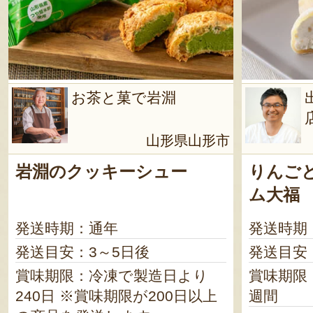
お茶と菓で岩淵
山形県山形市
岩淵のクッキーシュー
りんご
ム大福
発送時期：通年
発送時期
発送目安：3～5日後
発送目安
賞味期限：冷凍で製造日より
賞味期限
240日 ※賞味期限が200日以上
週間