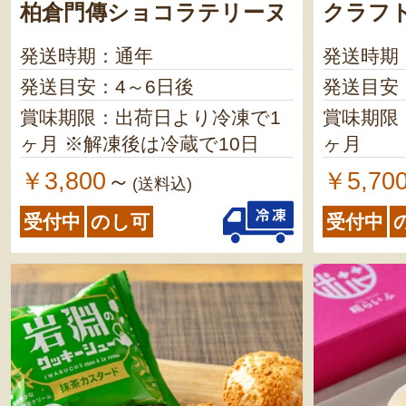
柏倉門傳ショコラテリーヌ
クラフ
発送時期：通年
発送時期
発送目安：4～6日後
発送目安
賞味期限：出荷日より冷凍で1
賞味期限
ヶ月 ※解凍後は冷蔵で10日
ヶ月
￥3,800
￥5,70
～
(送料込)
受付中
のし可
受付中