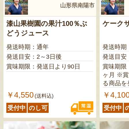
山形県南陽市
漆山果樹園の果汁100％ぶ
ケーク
どうジュース
発送時期：通年
発送時期
発送目安：2～3日後
発送目安
賞味期限：発送日より90日
賞味期限
ヶ月 ※賞味期限が2ヶ月以上あ
る商品を
￥4,550
￥4,10
(送料込)
受付中
のし可
受付中