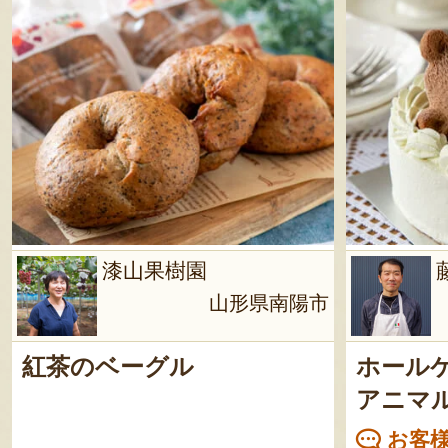
漆山果樹園
山形県南陽市
紅茶のベーグル
ホールケ
アニマ
お客様