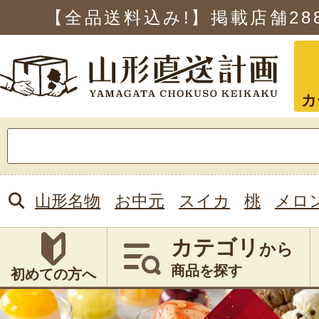
【全品送料込み!】掲載店舗
28
カ
検
索:
山形名物
お中元
スイカ
桃
メロ
カテゴリ
から
商品を探す
初めての方へ