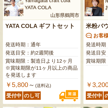
Yamagata craft cola
YATA COLA
山形県鶴岡市
YATA COLA ギフトセット
米粉バ
お客様
発送時期：通年
発送時期
発送目安：約2週間後
発送目安
賞味期限：製造日より12ヶ月
賞味期限
※賞味期限が11ヶ月以上の商品
を発送します
￥5,800
￥3,20
～
(送料込)
受付中
のし可
受付中