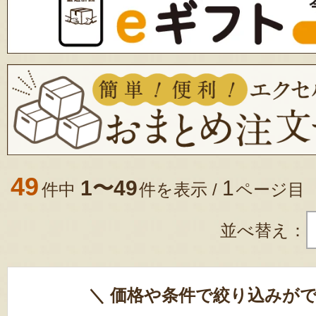
49
1〜49
1
件中
件を表示 /
ページ目
並べ替え：
＼ 価格や条件で絞り込みがで