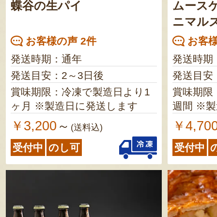
蝶谷の生パイ
ムース
ニマル
お客様の声 2件
お客様
発送時期：通年
発送時期
発送目安：2～3日後
発送目安
賞味期限：冷凍で製造日より1
賞味期限
ヶ月 ※製造日に発送します
週間
￥3,200
￥4,70
～
(送料込)
受付中
のし可
受付中