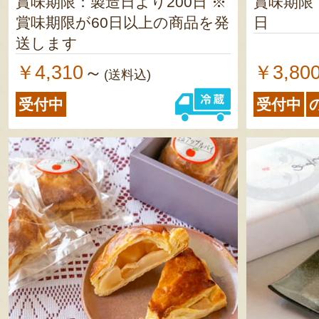
賞味期限：製造日より200日 ※
賞味期限
賞味期限が60日以上の商品を発
日
送します
￥4,310
￥3,80
～
(送料込)
受付中
受付中