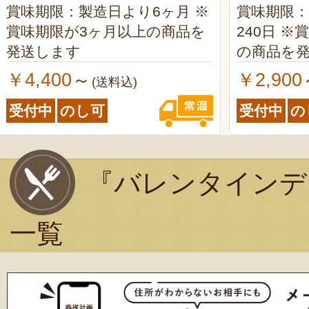
賞味期限：製造日より6ヶ月 ※
賞味期限
賞味期限が3ヶ月以上の商品を
240日 ※賞味期限が200日以上
発送します
の商品を
￥4,400
￥2,900
～
(送料込)
受付中
のし可
受付中
の
『バレンタインデ
一覧