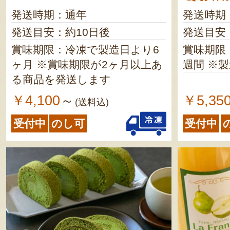
発送時期：通年
発送時期
発送目安：約10日後
発送目安
賞味期限：冷凍で製造日より6
賞味期限
ヶ月 ※賞味期限が2ヶ月以上あ
週間
る商品を発送します
￥4,100
￥5,35
～
(送料込)
受付中
のし可
受付中