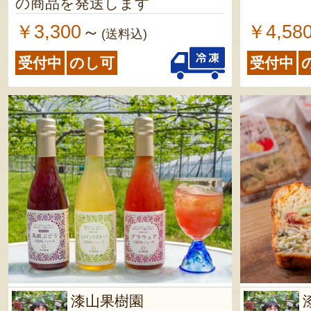
の商品を発送します
￥3,300
￥4,58
～
(送料込)
受付中
のし可
受付中
漆山果樹園