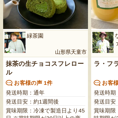
緑茶園
山形県天童市
抹茶の生チョコスフレロー
ラ・フ
ル
お客様の声 1件
お客様
発送時期：通年
発送時期
発送目安：約1週間後
発送目安
賞味期限：冷凍で製造日より45
賞味期限：