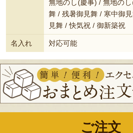
無地のし(慶事) / 無地のし
舞 / 残暑御見舞 / 寒中御見舞
見舞 / 快気祝 / 御新築祝
名入れ
対応可能
ご注文