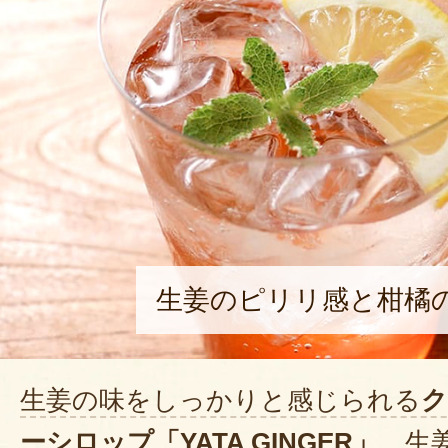
生姜のピリリ感と柑橘
生姜の味をしっかりと感じられる
ク
ーシロップ「YATA GINGER」
。生