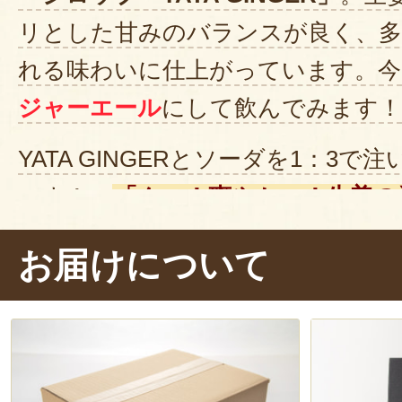
リとした甘みのバランスが良く、多
れる味わいに仕上がっています。今
ジャーエール
にして飲んでみます！
YATA GINGERとソーダを1：3
～す！」
「ん～！爽やか～！生姜の
鼻に抜けてなんとも爽快です！甘す
お届けについて
ゴクゴク飲めますよ～」。
お酒と合わせてシャンディーガフ
紅茶に入れたりするのもおススメで
みてください。