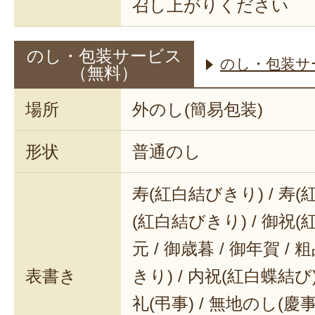
召し上がりください
のし・包装サービス
のし・包装サ
（無料）
場所
外のし(簡易包装)
形状
普通のし
寿(紅白結びきり) / 寿(
(紅白結びきり) / 御祝(
元 / 御歳暮 / 御年賀 / 
表書き
きり) / 内祝(紅白蝶結び) 
礼(弔事) / 無地のし(慶事