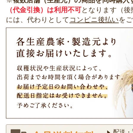
※
複数店舗（生産元）の商品を同時購入
（代金引換）は利用不可
となります（後
には、代わりとして
コンビニ後払い
をご
配送・