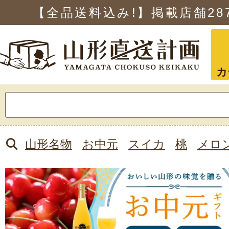
【全品送料込み!】掲載店舗
28
カ
検
索:
山形名物
お中元
スイカ
桃
メロ