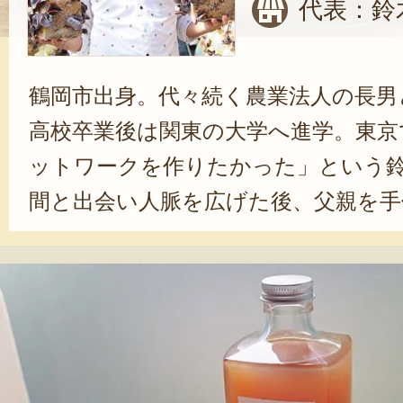
代表：鈴
鶴岡市出身。代々続く農業法人の長男
高校卒業後は関東の大学へ進学。東京
ットワークを作りたかった」という
間と出会い人脈を広げた後、父親を手
にUターンした。鈴木さんは、米作り
ちゃ豆の栽培に精を出す一方、新た
らげの栽培に参入。また、2021年に
ラフトコーラ「YATA COLA（ヤタ
するなど、農業分野に留まらない活