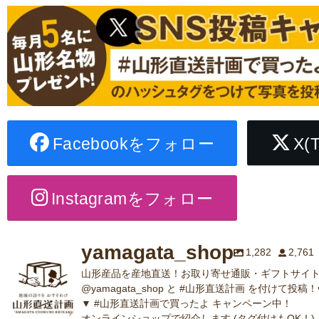
Facebookをフォロー
X(
Instagramをフォロー
yamagata_shop
1,282
2,761
山形産品を産地直送！お取り寄せ通販・ギフトサイト
@yamagata_shop と #山形直送計画 を付けて投稿！
▼ #山形直送計画で買ったよ キャンペーン中！
オンラインショップで紹介します (タグ付けもOK！)