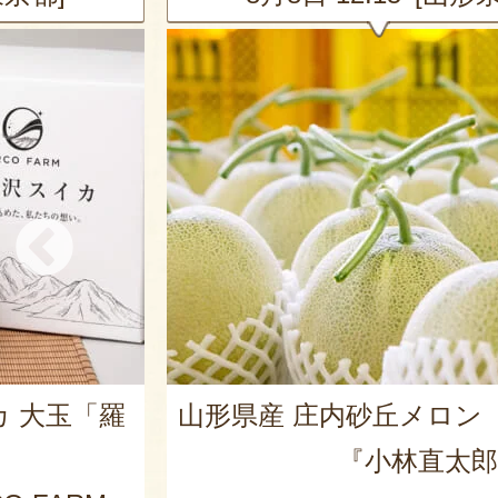
カ 大玉「羅
山形県産 庄内砂丘メロン
『小林直太郎