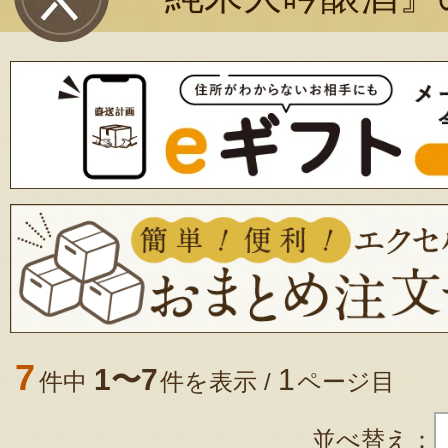
7
1〜7
1
件中
件を表示 /
ページ目
並べ替え：