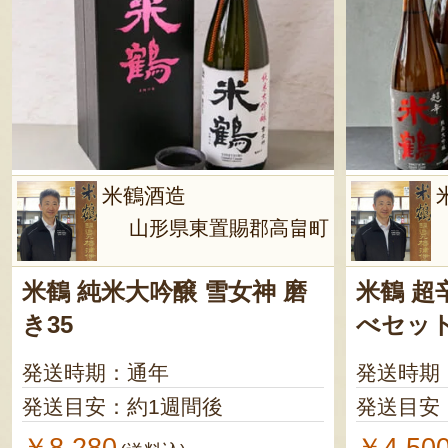
米鶴酒造
山形県東置賜郡高畠町
米鶴 純米大吟醸 雪女神 磨
米鶴 超
き35
べセッ
発送時期：通年
発送時期
発送目安：約1週間後
発送目安