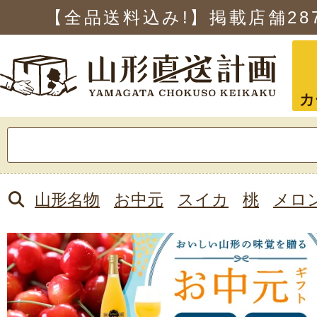
【全品送料込み!】掲載店舗
28
カ
検
索:
山形名物
お中元
スイカ
桃
メロ