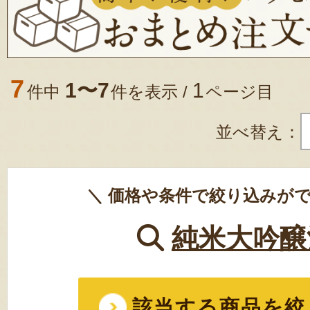
7
1〜7
1
件中
件を表示 /
ページ目
並べ替え：
＼ 価格や条件で絞り込みがで
純米大吟醸
該当する商品を絞