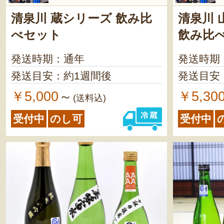
清泉川 蔵シリーズ 飲み比
清泉川
べセット
飲み比
発送時期：通年
発送時期
発送目安：約1週間後
発送目安
￥5,000
￥5,30
～
(送料込)
受付中
のし可
受付中