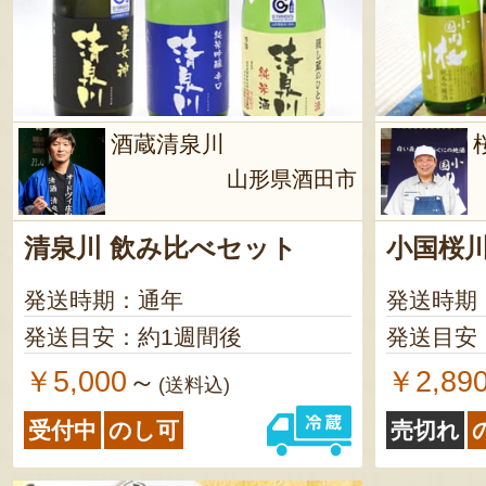
酒蔵清泉川
山形県酒田市
清泉川 飲み比べセット
小国桜
発送時期：通年
発送時期
発送目安：約1週間後
発送目安
￥5,000
￥2,89
～
(送料込)
受付中
のし可
売切れ