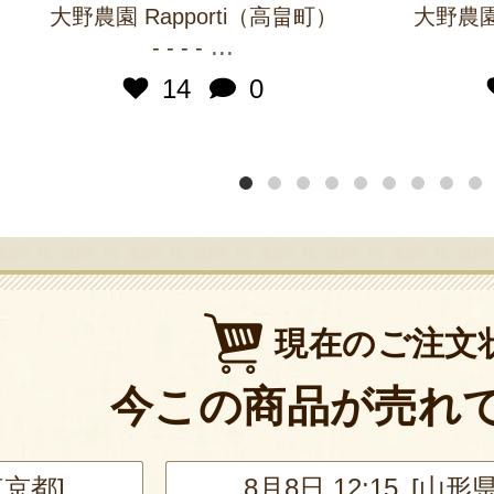
大野農園 Rapporti（高畠町）
大野農園 
...
- - - -
14
0
現在のご注文
今この商品が売れ
東京都]
8月8日 12:15 [山形県