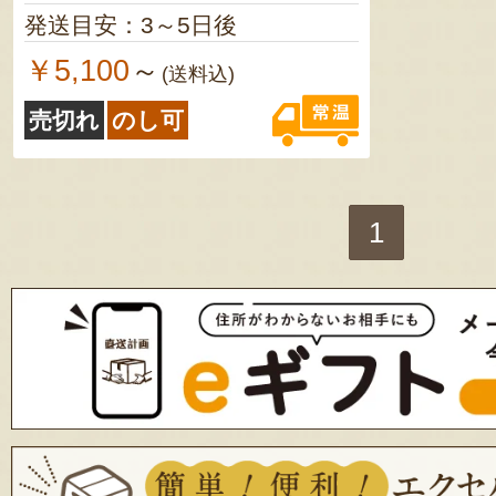
発送目安：3～5日後
￥5,100
～
(送料込)
売切れ
のし可
1