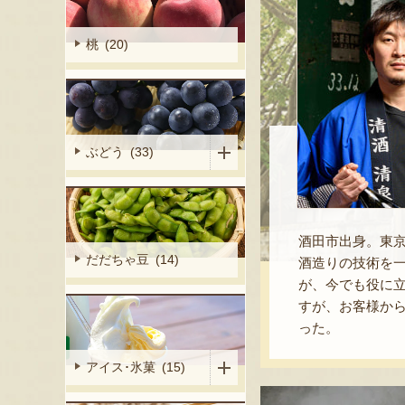
桃 (20)
ぶどう (33)
酒田市出身。東
だだちゃ豆 (14)
酒造りの技術を
が、今でも役に
すが、お客様か
った。
アイス･氷菓 (15)