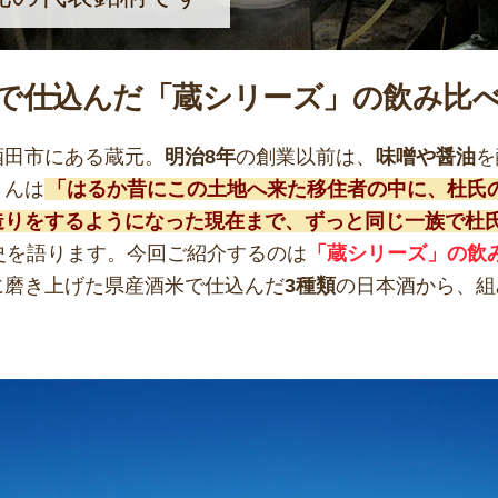
で仕込んだ「蔵シリーズ」の飲み比
酒田市にある蔵元。
明治8年
の創業以前は、
味噌や醤油
を
さんは
「はるか昔にこの土地へ来た移住者の中に、杜氏
造りをするようになった現在まで、ずっと同じ一族で杜
史を語ります。今回ご紹介するのは
「蔵シリーズ」の飲
に磨き上げた県産酒米で仕込んだ
3種類
の日本酒から、組