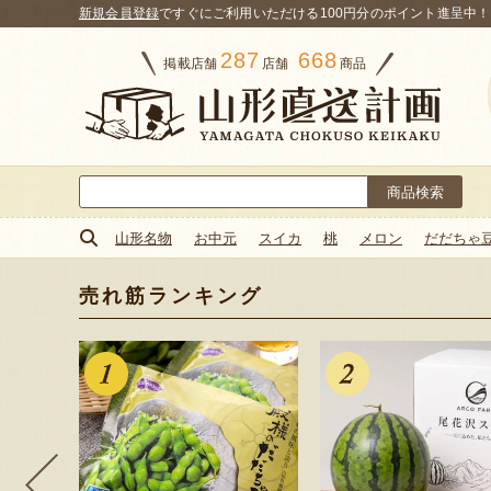
新規会員登録
ですぐにご利用いただける100円分のポイント進呈中！
287
668
掲載店舗
店舗
商品
検
索:
山形名物
お中元
スイカ
桃
メロン
だだちゃ
売れ筋ランキング