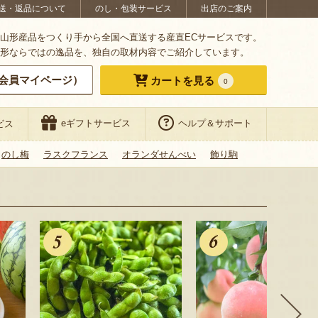
送・返品について
のし・包装サービス
出店のご案内
山形産品をつくり手から全国へ直送する産直ECサービスです。
形ならではの逸品を、独自の取材内容でご紹介しています。
会員マイページ）
カートを見る
0
eギフトサービス
ヘルプ＆サポート
ビス
のし梅
ラスクフランス
オランダせんべい
飾り駒