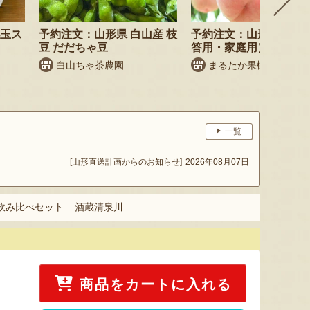
小玉ス
予約注文：山形県 白山産 枝
予約注文：山形県産 桃
豆 だだちゃ豆
答用・家庭用）
白山ちゃ茶農園
まるたか果樹園
一覧
[山形直送計画からのお知らせ]
2026年08月07日
飲み比べセット – 酒蔵清泉川
商品をカートに入れる