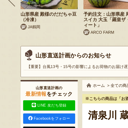
リームセ
山形県産 殿様のだだちゃ豆
予約注文：山形県産 
（冷凍）
スイカ 大玉「羅皇ザ
ィート」
JA鶴岡
ARCO FARM
山形直送計画からのお知らせ
【重要】台風13号・15号の影響によるお荷物のお届け遅
ホーム
>
全ての商
山形直送計画の
最新情報
をチェック
※こちらの商品は
「お
LINE 友だち登録
清泉川 
Facebookをフォロー