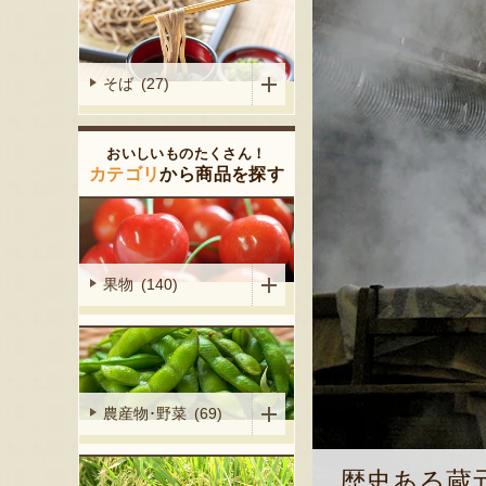
そば (27)
おいしいものたくさん！
カテゴリ
から商品を探す
果物 (140)
農産物･野菜 (69)
歴史ある蔵