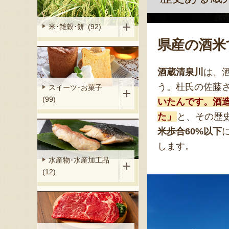
米･雑穀･餅 (92)
県産の酒米
酒蔵清泉川
は、
う。杜氏の佐藤
スイーツ･お菓子
(99)
いたんです。酒
た」
と、その歴
米歩合60%以下
します。
水産物･水産加工品
(12)