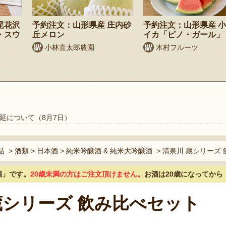
尾花沢
予約注文：山形県産 庄内砂
予約注文：山形県産 
・スウ
丘メロン
イカ「ピノ・ガール」
小林直太郎農園
木村フルーツ
延について（8月7日）
品
>
酒類
>
日本酒
>
純米吟醸酒
&
純米大吟醸酒
>
清泉川 蔵シリーズ 
酒」
です。
20歳未満の方はご注文頂けません。
お酒は20歳になってから
蔵シリーズ 飲み比べセット