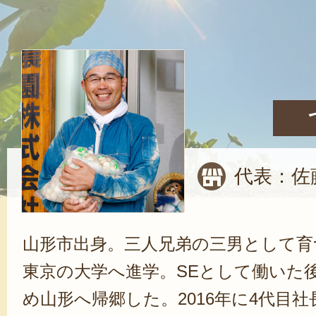
代表：佐
山形市出身。三人兄弟の三男として育
東京の大学へ進学。SEとして働いた
め山形へ帰郷した。2016年に4代目