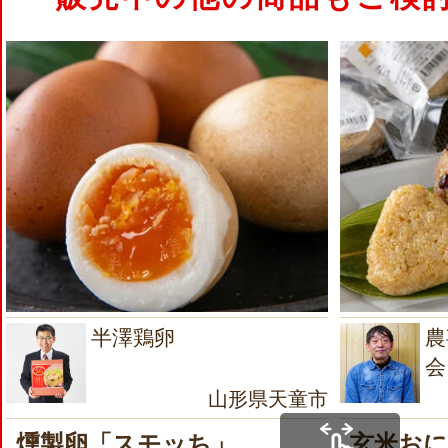
半澤鶏卵
農
会
山形県天童市
燻製卵「スモッち」
玄米お