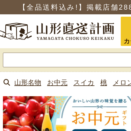
【全品送料込み!】掲載店舗
28
カ
検
索:
山形名物
お中元
スイカ
桃
メロ