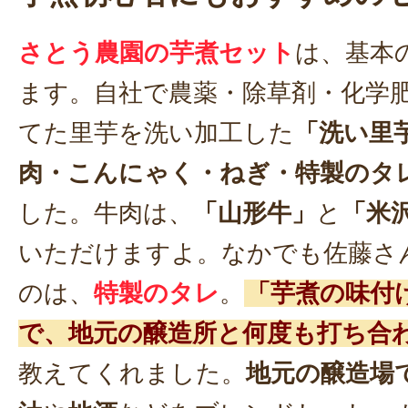
さとう農園の芋煮セット
は、基本
ます。自社で農薬・除草剤・化学
てた里芋を洗い加工した
「洗い里
肉・こんにゃく・ねぎ・特製のタ
した。牛肉は、
「山形牛」
と
「米
いただけますよ。なかでも佐藤さ
のは、
特製のタレ
。
「芋煮の味付
で、地元の醸造所と何度も打ち合
教えてくれました。
地元の醸造場