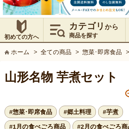
カテゴリ
から
商品を探す
初めての方へ
ホーム
>
全ての商品
>
惣菜･即席食品
山形名物 芋煮セット
#惣菜･即席食品
#郷土料理
#芋煮
#1月の食べごろ商品
#2月の食べごろ商