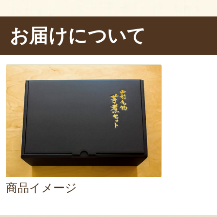
ぎを入れて完成です！
お届けについて
器に盛ってから、ぱくり……ん～、
ています～！
牛肉やこんにゃくの
も良いアクセント。
続いて、お汁
ぁ〜、甘じょっぱいタレがおいし
け込んでいますね～。
「鍋の締めにはカレー粉を足し、
入れるのがおすすめ！」
と、佐藤
商品イメージ
した。汁まで残さず、芋煮を満喫し