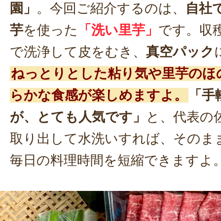
園」
。今回ご紹介するのは、
自社
芋
を使った
「洗い里芋」
です。収
で洗浄して皮をむき、
真空パック
ねっとりとした粘り気や里芋のほ
らかな食感が楽しめますよ。
「手
が、とても人気です」
と、代表の
取り出して水洗いすれば、そのま
毎日の料理時間を短縮できますよ