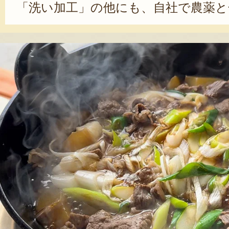
「洗い加工」の他にも、自社で農薬と
い里芋栽培に着手。「『農薬を使って
い』と、お客様に言われたのがきっ
話す。里芋が主役の「芋煮」の発信に
チンカーを始めたり、海外の県人会
と、精力的に活動している。