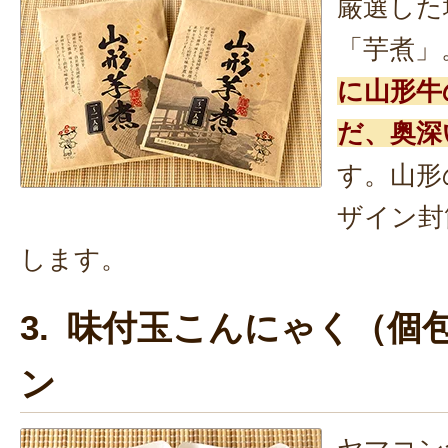
厳選した
「芋煮」
に山形牛
だ、奥深
す。山形
ザイン封
します。
3. 味付玉こんにゃく（個
ン