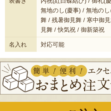
表書き
内祝(紅白蝶結び) / 御礼(慶事
無地のし(慶事) / 無地のし
舞 / 残暑御見舞 / 寒中御見舞
見舞 / 快気祝 / 御新築祝
名入れ
対応可能