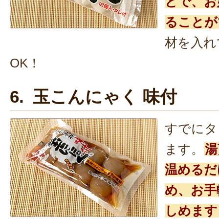
とで、お
ることが
材を入れ
OK！
6. 玉こんにゃく 味付
すでにタ
ます。
湯
温めるだ
め、お手
しめます