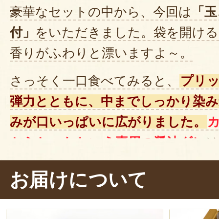
豪華なセットの中から、今回は
「玉
付」
をいただきました。袋を開ける
香りがふわりと漂いますよ～。
さっそく一口食べてみると、
プリ
弾力とともに、中までしっかり染み
みが口いっぱいに広がりました。
からとったという専用の醤油ダレ
は
ぎることはなく、素材の風味を引き
お届けについて
と香ばしさが絶妙です。
山形名物がたっぷり詰まったこち