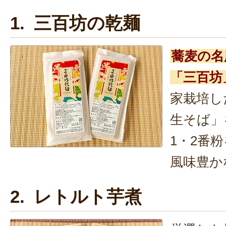
1. 三百坊の乾麺
蕎麦の名
「三百坊
家栽培し
生そば」
1・2番
風味豊か
2. レトルト芋煮