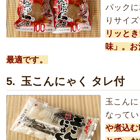
パックに
りサイズ
リッとき
味」。お
最適です。
5. 玉こんにゃく タレ付
玉こんに
なってい
や煮込む