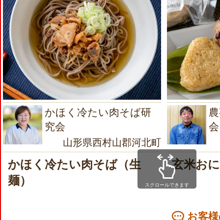
かほく冷たい肉そば研
農
究会
会
山形県西村山郡河北町
かほく冷たい肉そば（生
玄米お
麺）
スクロールできます
お客様