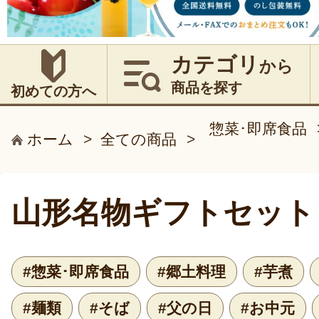
カテゴリ
から
商品を探す
初めての方へ
惣菜･即席食品
ホーム
>
全ての商品
>
山形名物ギフトセット
#惣菜･即席食品
#郷土料理
#芋煮
#麺類
#そば
#父の日
#お中元