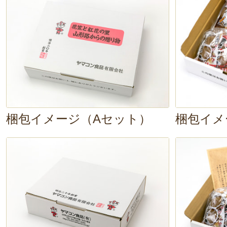
ト。
ご自宅での団らんにはもちろん
の味を届ける贈り物として、自信を
ます。
梱包イメージ（Aセット）
梱包イメ