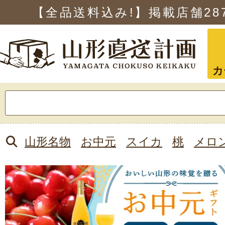
【全品送料込み!】掲載店舗
28
カ
検
索:
山形名物
お中元
スイカ
桃
メロ