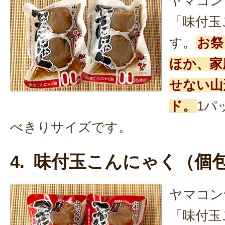
ヤマコン
「味付玉
す。
お祭
ほか、家
せない山
ド。
1パ
べきりサイズです。
4. 味付玉こんにゃく（個
ヤマコン
「味付玉