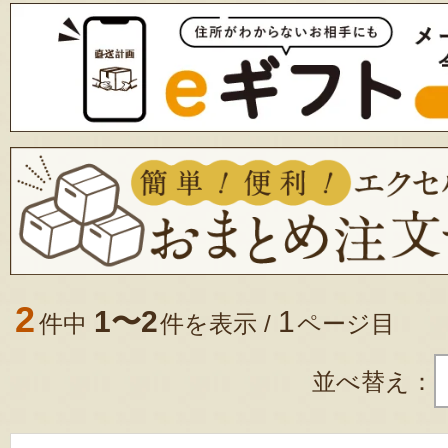
2
1〜2
1
件中
件を表示 /
ページ目
並べ替え：