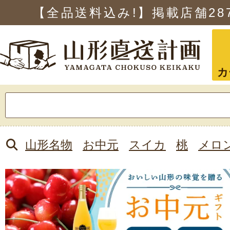
【全品送料込み!】掲載店舗
28
カ
検
索:
山形名物
お中元
スイカ
桃
メロ