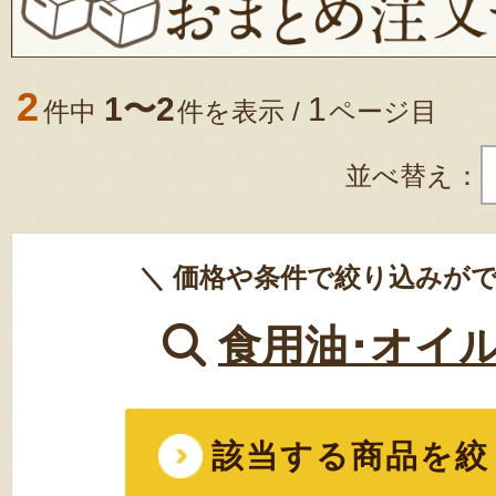
2
1〜2
1
件中
件を表示 /
ページ目
並べ替え：
＼ 価格や条件で絞り込みがで
食用油･オイ
該当する商品を絞