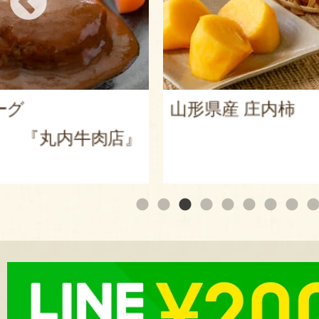
山形県産 庄内柿
内牛肉店』
『戸田