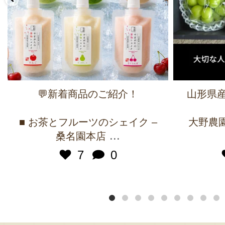
💬新着商品のご紹介！
山形県産
■ お茶とフルーツのシェイク –
大野農園 
...
桑名園本店
7
0