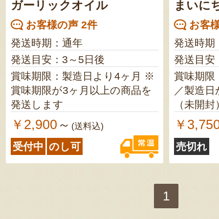
ガーリックオイル
まいに
お客様の声 2件
お客様
発送時期：通年
発送時期
発送目安：3～5日後
発送目安
賞味期限：製造日より4ヶ月 ※
賞味期限
賞味期限が3ヶ月以上の商品を
／製造日から2年
発送します
（未開封
￥2,900
￥3,75
～
(送料込)
受付中
のし可
売切れ
1