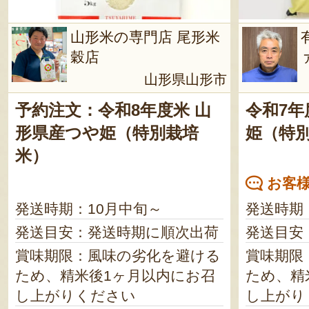
山形米の専門店 尾形米
穀店
山形県山形市
予約注文：令和8年度米 山
令和7年
形県産つや姫（特別栽培
姫（特
米）
お客様
発送時期：10月中旬～
発送時期
発送目安：発送時期に順次出荷
発送目安
賞味期限：風味の劣化を避ける
賞味期限
ため、精米後1ヶ月以内にお召
ため、精
し上がりください
し上がり