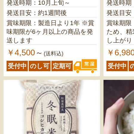
発送時期：10月上旬～
発送時期
発送目安：約1週間後
発送目安
賞味期限：製造日より1年 ※賞
賞味期限
味期限が6ヶ月以上の商品を発
ため、精
送します
し上がり
￥4,500
￥6,98
～
(送料込)
受付中
のし可
定期可
受付中