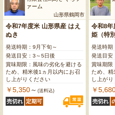
ァーム
山形県鶴岡市
令和7年度米 山形県産 はえ
令和8年
ぬき
姫（特
発送時期：9月下旬～
発送時期
発送目安：3～5日後
発送目安
賞味期限：風味の劣化を避ける
賞味期限
ため、精米後1ヵ月以内にお召
ため、精
し上がりください
し上がり
￥5,350
￥5,68
～
(送料込)
売切れ
定期可
売切れ