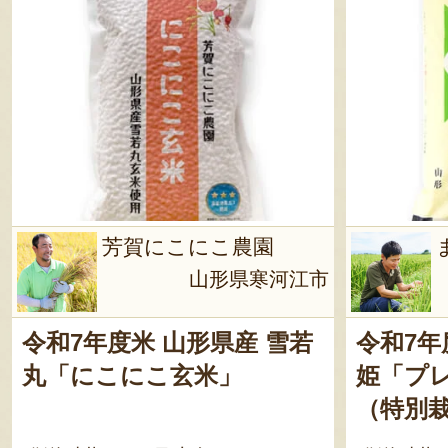
芳賀にこにこ農園
山形県寒河江市
令和7年度米 山形県産 雪若
令和7年
丸「にこにこ玄米」
姫「プ
（特別