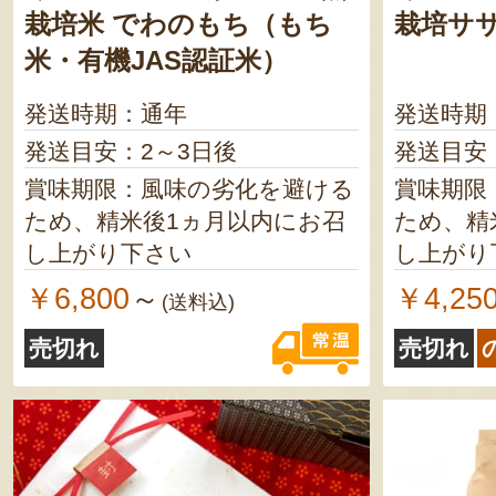
栽培米 でわのもち（もち
栽培サ
米・有機JAS認証米）
発送時期：通年
発送時期
発送目安：2～3日後
発送目安
賞味期限：風味の劣化を避ける
賞味期限
ため、精米後1ヵ月以内にお召
ため、精
し上がり下さい
し上がり
￥6,800
￥4,25
～
(送料込)
売切れ
売切れ