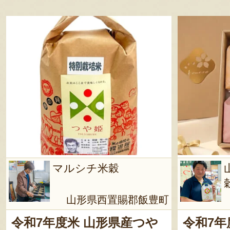
マルシチ米穀
山形県西置賜郡飯豊町
令和7年度米 山形県産つや
令和7年