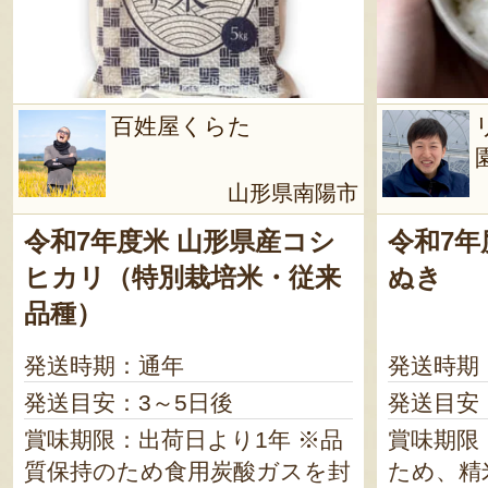
百姓屋くらた
山形県南陽市
令和7年度米 山形県産コシ
令和7年
ヒカリ（特別栽培米・従来
ぬき
品種）
発送時期：通年
発送時期
発送目安：3～5日後
発送目安
賞味期限：出荷日より1年 ※品
賞味期限
質保持のため食用炭酸ガスを封
ため、精