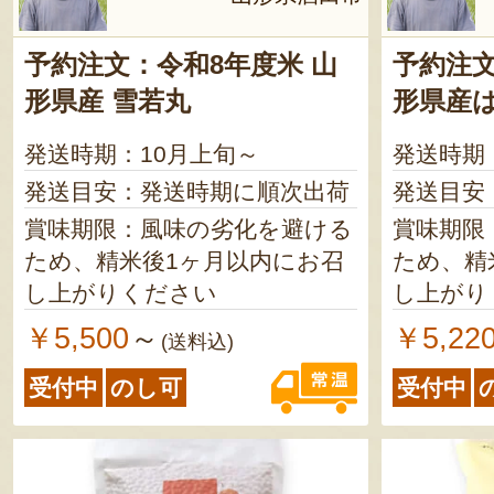
予約注文：令和8年度米 山
予約注文
形県産 雪若丸
形県産
発送時期：10月上旬～
発送時期
発送目安：発送時期に順次出荷
発送目安
賞味期限：風味の劣化を避ける
賞味期限
ため、精米後1ヶ月以内にお召
ため、精
し上がりください
し上がり
￥5,500
￥5,22
～
(送料込)
受付中
のし可
受付中