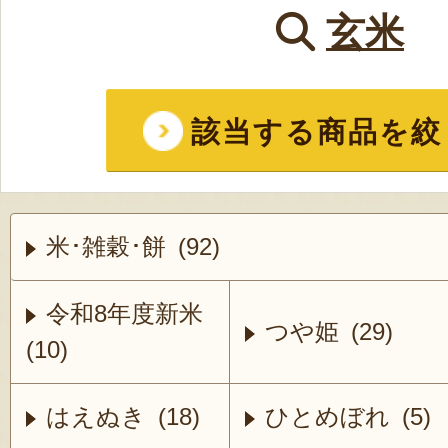
玄米
該当する商品を絞
米･雑穀･餅 (92)
令和8年度新米
つや姫 (29)
(10)
はえぬき (18)
ひとめぼれ (5)