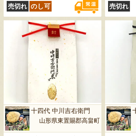
売切れ
のし可
売切れ
十四代 中川吉右衛門
山形県東置賜郡高畠町