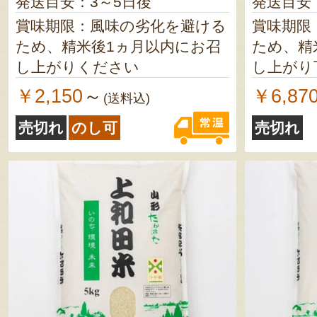
発送目安：3～5日後
発送目安
賞味期限：風味の劣化を避ける
賞味期限
ため、精米後1ヵ月以内にお召
ため、精
し上がりください
し上がり
￥2,150
￥6,87
～
(送料込)
売切れ
のし可
売切れ