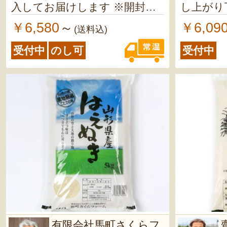
入してお届けします ※開封後
し上がり
は風味の劣化を避けるため、1
￥6,580
￥6,09
～
(送料込)
ヶ月以内にお召し上がりくだ
受付中
のし可
受付中
さい
有限会社馬町さくらフ