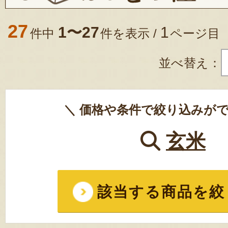
27
1〜27
1
件中
件を表示 /
ページ目
並べ替え：
＼ 価格や条件で絞り込みがで
玄米
該当する商品を絞