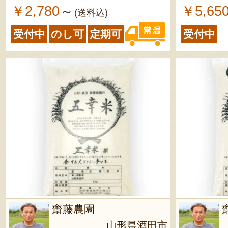
￥2,780
￥5,65
～
(送料込)
受付中
のし可
定期可
受付中
齋藤農園
山形県酒田市