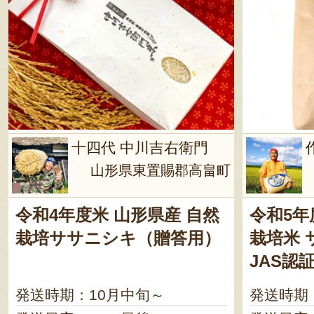
十四代 中川吉右衛門
山形県東置賜郡高畠町
令和4年度米 山形県産 自然
令和5年
栽培ササニシキ（贈答用）
栽培米 
JAS認
発送時期：10月中旬～
発送時期