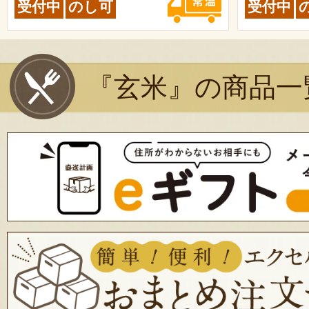
受付中
のし可
受付中
『玄米』の商品一