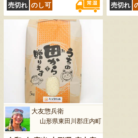
売切れ
のし可
売切れ
大友惣兵衛
山形県東田川郡庄内町