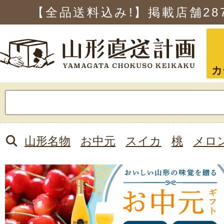
【全品送料込み!】掲載店舗
28
カ
検
索:
山形名物
お中元
スイカ
桃
メロ