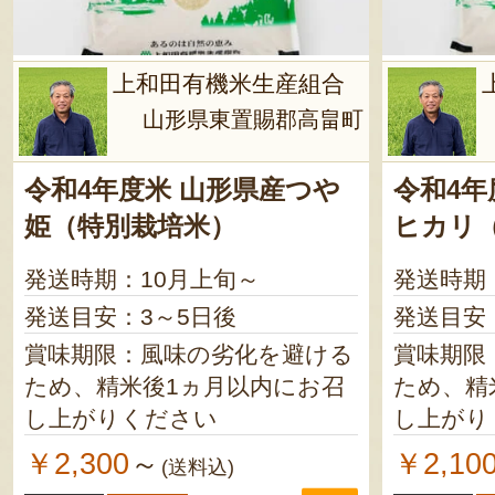
上和田有機米生産組合
山形県東置賜郡高畠町
令和4年度米 山形県産つや
令和4年
姫（特別栽培米）
ヒカリ
発送時期：10月上旬～
発送時期
発送目安：3～5日後
発送目安
賞味期限：風味の劣化を避ける
賞味期限
ため、精米後1ヵ月以内にお召
ため、精
し上がりください
し上がり
￥2,300
￥2,10
～
(送料込)