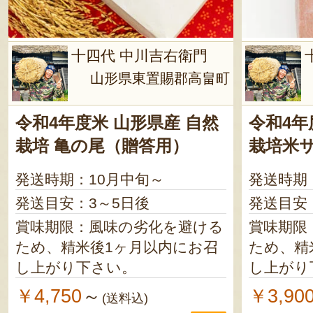
十四代 中川吉右衛門
山形県東置賜郡高畠町
令和4年度米 山形県産 自然
令和4年
栽培 亀の尾（贈答用）
栽培米
発送時期：10月中旬～
発送時期
発送目安：3～5日後
発送目安
賞味期限：風味の劣化を避ける
賞味期限
ため、精米後1ヶ月以内にお召
ため、精
し上がり下さい。
し上がり
￥4,750
￥3,90
～
(送料込)