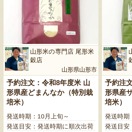
山形米の専門店 尾形米
穀店
山形県山形市
予約注文：令和8年度米 山
予約注文
形県産どまんなか（特別栽
形県産
培米）
培米）
発送時期：10月上旬～
発送時期
発送目安：発送時期に順次出荷
発送目安