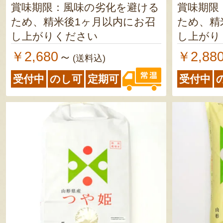
賞味期限：風味の劣化を避ける
賞味期限
ため、精米後1ヶ月以内にお召
ため、精
し上がりください
し上がり
￥2,680
￥2,88
～
(送料込)
受付中
のし可
定期可
受付中