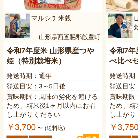
マルシチ米穀
山形県西置賜郡飯豊町
令和7年度米 山形県産つや
令和7年
姫（特別栽培米）
べ比べ
発送時期：通年
発送時期
発送目安：3～5日後
発送目安
賞味期限：風味の劣化を避ける
賞味期限
ため、精米後1ヶ月以内にお召
ため、精
し上がりください
し上がり
￥3,700
￥3,75
～
(送料込)