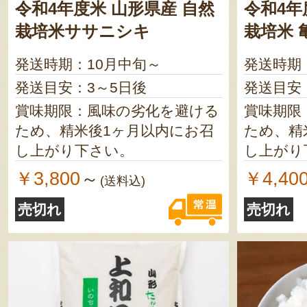
令和4年度米 山形県産 自然
令和4年
栽培米ササニシキ
栽培米 
発送時期：10月中旬～
発送時期
発送目安：3～5日後
発送目安
賞味期限：風味の劣化を避ける
賞味期限
ため、精米後1ヶ月以内にお召
ため、精
し上がり下さい。
し上がり
￥3,800
￥4,40
～
(送料込)
売切れ
売切れ