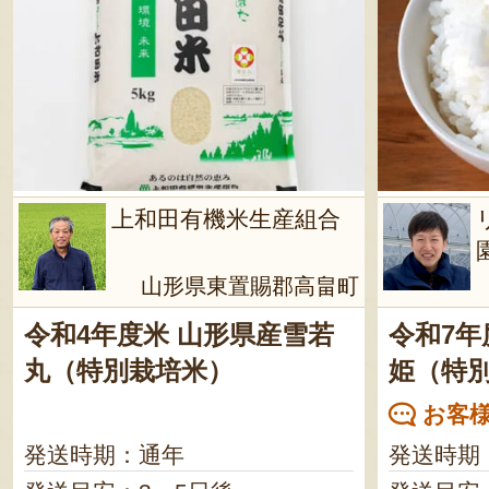
上和田有機米生産組合
山形県東置賜郡高畠町
令和4年度米 山形県産雪若
令和7年
丸（特別栽培米）
姫（特
お客様
発送時期：通年
発送時期