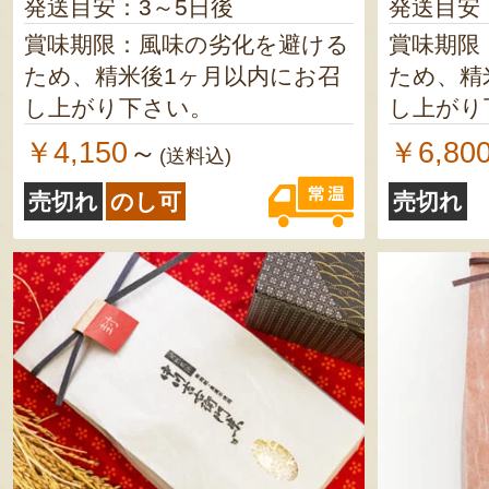
発送目安：3～5日後
発送目安
賞味期限：風味の劣化を避ける
賞味期限
ため、精米後1ヶ月以内にお召
ため、精
し上がり下さい。
し上がり
￥4,150
￥6,80
～
(送料込)
売切れ
のし可
売切れ