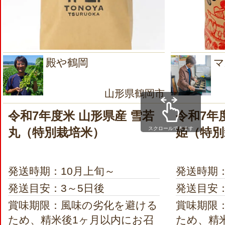
殿や鶴岡
マ
山形県鶴岡市
令和7年度米 山形県産 雪若
令和7年
スクロールできます
丸（特別栽培米）
姫（特別
発送時期：10月上旬～
発送時期
発送目安：3～5日後
発送目安：
賞味期限：風味の劣化を避ける
賞味期限
ため、精米後1ヶ月以内にお召
ため、精