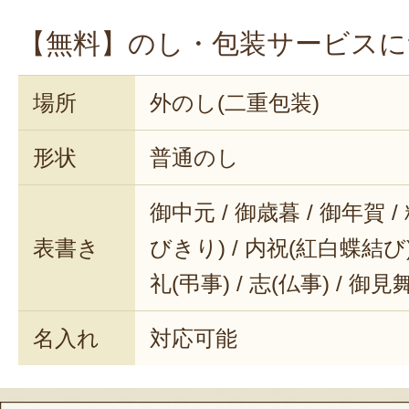
【無料】のし・包装サービスに
場所
外のし(二重包装)
形状
普通のし
御中元 / 御歳暮 / 御年賀 /
表書き
びきり) / 内祝(紅白蝶結び) 
礼(弔事) / 志(仏事) / 御見
名入れ
対応可能