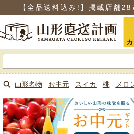
【全品送料込み!】掲載店舗
28
カ
検
索:
山形名物
お中元
スイカ
桃
メロ