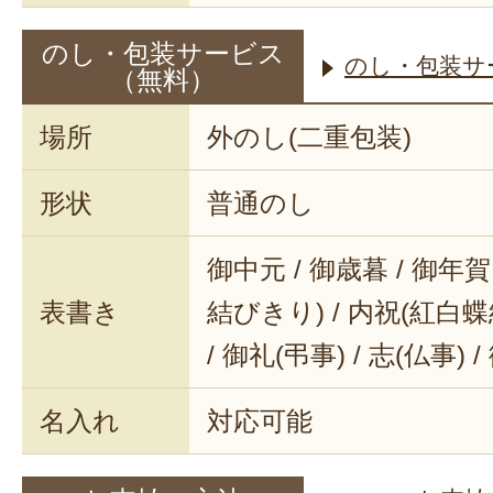
のし・包装サービス
のし・包装サ
（無料）
場所
外のし(二重包装)
形状
普通のし
御中元 / 御歳暮 / 御年賀 
表書き
結びきり) / 内祝(紅白蝶結
/ 御礼(弔事) / 志(仏事) 
名入れ
対応可能