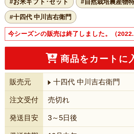
#お米ギフト･セット
#自然栽培農産物
#十四代 中川吉右衛門
今シーズンの販売は終了しました。（2022.1
商品をカートに
販売元
十四代 中川吉右衛門
注文受付
売切れ
発送目安
3～5日後