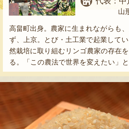
代表：中
山
高畠町出身。農家に生まれながらも、
ず、上京。とび・土工業で起業してい
然栽培に取り組むリンゴ農家の存在を
る。「この農法で世界を変えたい」と
栽培の農家になることを決意。2011
て就農。農薬や肥料を一切使わずに、
栽培している。中川さんは、「自然栽
食育・環境保全と多岐にわたる分野で
を持つ農法だよ」と笑顔で語った。