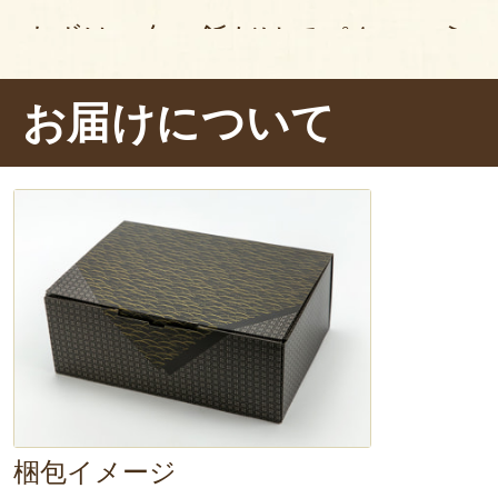
まずは、白ご飯だけでパクッ。う〜
り
していますね！意外にも
弾力はし
お届けについて
心地いいです。
噛めば噛むほど優し
ね。
お米だけでも十分美味しいじゃ
今度はおかずと一緒にパクッ。むむ
際立ちますね！
「亀の尾」、いい仕
飽きがこないシンプルな美味しさ
ッチリです。
100年以上も前に誕生
ことができて……ロマンを感じま
梱包イメージ