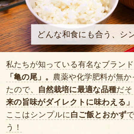
どんな和食にも合う、シ
私たちが知っている有名なブランド
「亀の尾」。
農薬や化学肥料が無か
たので、
自然栽培に最適な品種
だそ
来の旨味がダイレクトに味わえる」
ここはシンプルに
白ご飯とおかず
う！