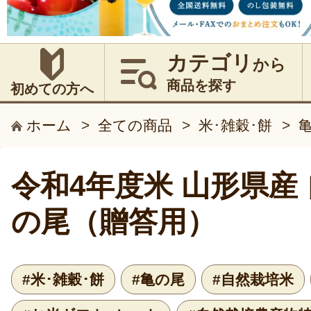
カテゴリ
から
商品を探す
初めての方へ
ホーム
>
全ての商品
>
米･雑穀･餅
>
令和4年度米 山形県産 
の尾（贈答用）
#米･雑穀･餅
#亀の尾
#自然栽培米