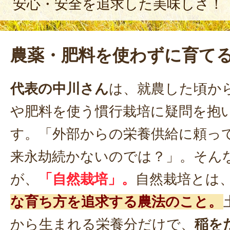
安心・安全を追求した美味しさ！
農薬・肥料を使わずに育て
代表の中川さん
は、就農した頃か
や肥料を使う慣行栽培に疑問を抱
す。「外部からの栄養供給に頼っ
来永劫続かないのでは？」。そん
が、
「自然栽培」。
自然栽培とは
な育ち方を追求する農法のこと。
から生まれる栄養分だけで、
稲を