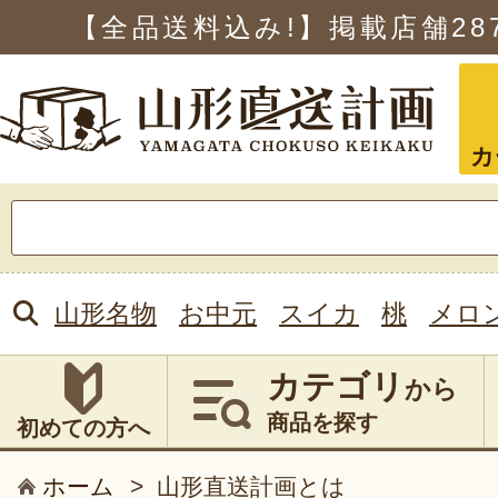
【全品送料込み!】掲載店舗
28
カ
検
索:
山形名物
お中元
スイカ
桃
メロ
カテゴリ
から
商品を探す
初めての方へ
ホーム
>
山形直送計画とは