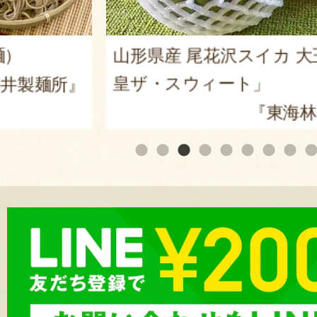
麺）
山形県産 尾花沢スイカ 大
皇ザ・スウィート」
井製麺所』
『東海林