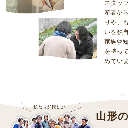
スタッ
産者か
りや、
いを独
家族や
を持っ
めてい
山形